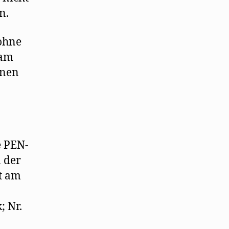
n.
 ohne
 am
rnen
e PEN-
n der
t am
; Nr.