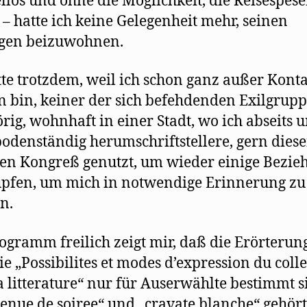
ellos und ohne die Möglichkeit, die Reisespes
 – hatte ich keine Gelegenheit mehr, seinen
ngen beizuwohnen.
tte trotzdem, weil ich schon ganz außer Kont
n bin, keiner der sich befehdenden Exilgrup
rig, wohnhaft in einer Stadt, wo ich abseits 
bodenständig herumschriftstellere, gern dies
en Kongreß genutzt, um wieder einige Bezi
pfen, um mich in notwendige Erinnerung zu
n.
ogramm freilich zeigt mir, daß die Erörterun
ie „Possibilites et modes d’expression du colle
a litterature“ nur für Auserwählte bestimmt s
tenue de soiree“ und „cravate blanche“ gehört