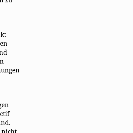
en zu
akt
pen
und
en
ehungen
gen
ctif
ind.
 nicht