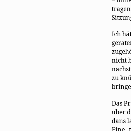
– mitt
tragen
Sitzu
Ich hä
gerate
zugehö
nicht 
nächst
zu knü
bringe
Das Pr
über d
dans l
Eine „