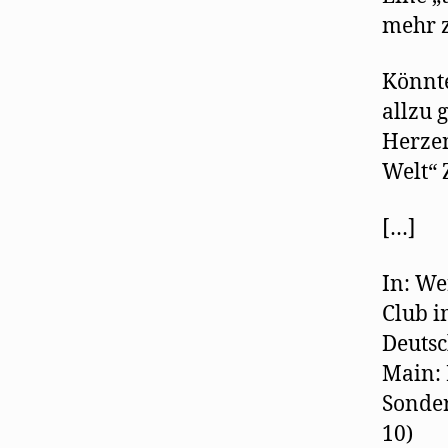
mehr z
Könnte
allzu 
Herzen
Welt“ 
[…]
In: We
Club i
Deutsc
Main: 
Sonder
10)