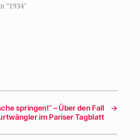
In "1934"
sche springen!“ – Über den Fall
→
urtwängler im Pariser Tagblatt