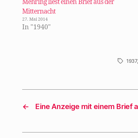
Mehring liest einen Brief aus der
n
e
Mitternacht
t
)
27. Mai 2014
In "1940"
1937
Schlagwö
←
Eine Anzeige mit einem Brief 