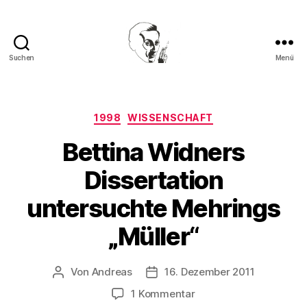
Suchen
Menü
Walter
Mehring
Kategorien
1998
WISSENSCHAFT
Bettina Widners
Dissertation
untersuchte Mehrings
„Müller“
Von
Andreas
16. Dezember 2011
Beitragsautor
Beitragsdatum
zu
1 Kommentar