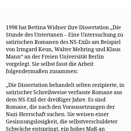
Bettina
Widners
Dissertation
untersuchte
Mehrings
1998 hat Bettina Widner ihre Dissertation „Die
„Müller“
Stunde des Untertanen – Eine Untersuchung zu
satirischen Romanen des NS-Exils am Beispiel
von Irmgard Keun, Walter Mehring und Klaus
Mann“ an der Freien Universität Berlin
vorgelegt. Sie selbst fasst die Arbeit
folgendermaßen zusammen:
„Die Dissertation behandelt selten rezipierte, in
satirischer Schreibweise verfasste Romane aus
dem NS-Exil der dreißiger Jahre. Es sind
Romane, die nach den Voraussetzungen der
Nazi-Herrschaft suchen. Sie weisen einer
Gesinnungslosigkeit, die selbstverschuldeter
Schwäche entspringt, ein hohes Maß an