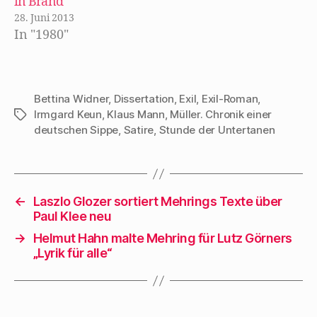
in Brand
…
28. Juni 2013
In "1980"
Bettina Widner
,
Dissertation
,
Exil
,
Exil-Roman
,
Irmgard Keun
,
Klaus Mann
,
Müller. Chronik einer
Schlagwörter
deutschen Sippe
,
Satire
,
Stunde der Untertanen
←
Laszlo Glozer sortiert Mehrings Texte über
Paul Klee neu
→
Helmut Hahn malte Mehring für Lutz Görners
„Lyrik für alle“