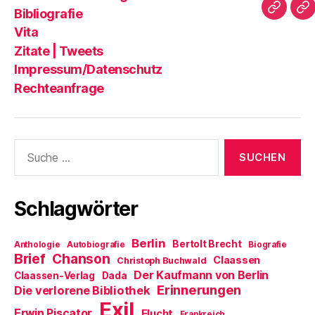
dieser
|
Bibliografie
Impres
Re
Blog?
T
Vita
Zitate | Tweets
Impressum/Datenschutz
Rechteanfrage
Suche
nach:
Schlagwörter
Berlin
Bertolt Brecht
Anthologie
Autobiografie
Biografie
Brief
Chanson
Claassen
Christoph Buchwald
Der Kaufmann von Berlin
Claassen-Verlag
Dada
Erinnerungen
Die verlorene Bibliothek
Exil
Erwin Piscator
Flucht
Frankreich