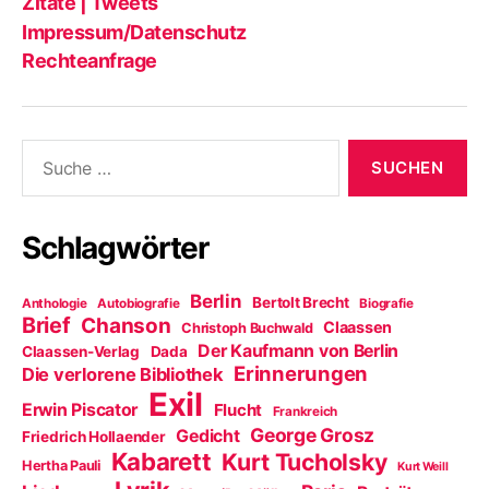
Zitate | Tweets
Impressum/Datenschutz
Rechteanfrage
Suche
nach:
Schlagwörter
Berlin
Bertolt Brecht
Anthologie
Autobiografie
Biografie
Brief
Chanson
Claassen
Christoph Buchwald
Der Kaufmann von Berlin
Claassen-Verlag
Dada
Erinnerungen
Die verlorene Bibliothek
Exil
Erwin Piscator
Flucht
Frankreich
George Grosz
Gedicht
Friedrich Hollaender
Kabarett
Kurt Tucholsky
Hertha Pauli
Kurt Weill