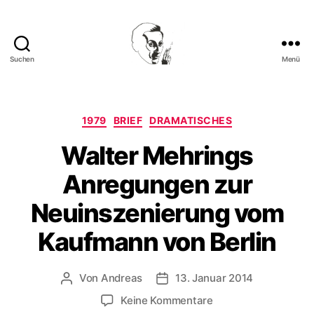
Suchen
Menü
Walter
Mehring
Kategorien
1979
BRIEF
DRAMATISCHES
Walter Mehrings
Anregungen zur
Neuinszenierung vom
Kaufmann von Berlin
Von
Andreas
13. Januar 2014
Beitragsautor
Beitragsdatum
zu
Keine Kommentare