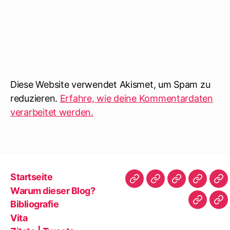
g
e
ö
f
f
n
e
t
)
Diese Website verwendet Akismet, um Spam zu
reduzieren.
Erfahre, wie deine Kommentardaten
verarbeitet werden.
Startseite
Startseite
Warum
Bibliografie
Vita
Zit
Warum dieser Blog?
dieser
|
Bibliografie
Impres
Re
Blog?
Tw
Vita