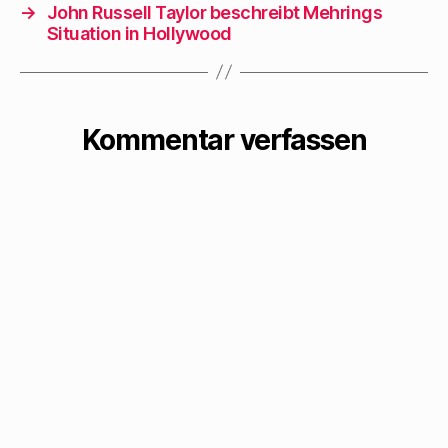
wohl ums Herz ist,
→
John Russell Taylor beschreibt Mehrings
dann singt er nicht.
Situation in Hollywood
Dann spielt er Skat.
Eine ganze
Industrie befaßt
Kommentar verfassen
sich…