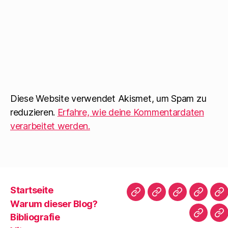
Diese Website verwendet Akismet, um Spam zu
reduzieren.
Erfahre, wie deine Kommentardaten
verarbeitet werden.
Startseite
Startseite
Warum
Bibliografie
Vita
Zi
Warum dieser Blog?
dieser
|
Bibliografie
Impres
Re
Blog?
T