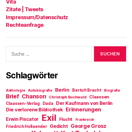
Vita
Zitate | Tweets
Impressum/Datenschutz
Rechteanfrage
Suche
nach:
Schlagwörter
Berlin
Bertolt Brecht
Anthologie
Autobiografie
Biografie
Brief
Chanson
Claassen
Christoph Buchwald
Der Kaufmann von Berlin
Claassen-Verlag
Dada
Erinnerungen
Die verlorene Bibliothek
Exil
Erwin Piscator
Flucht
Frankreich
George Grosz
Gedicht
Friedrich Hollaender