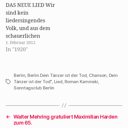
f
DAS NEUE LIED Wir
n
e
sind kein
t
)
liedersingendes
Volk, und aus dem
schauerlichen
1. Februar 2012
Gemisch von
In "1920"
gestorbenen
Wandervogellieder
n und künstlich
gemachten
Berlin
,
Berlin Dein Tänzer ist der Tod
,
Chanson
,
Dein
Tänzer ist der Tod"
,
Lied
,
Roman Kaminski
,
Schlagwörter
Operettenschlagern
Sonntagsclub Berlin
ragt nichts hervor,
was dieses Volkes
Seele erfüllte.
Wenn dem
←
Walter Mehring gratuliert Maximilian Harden
Deutschen so recht
zum 65.