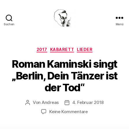
Suchen
Menü
Walter
Mehring
Kategorien
2017
KABARETT
LIEDER
Roman Kaminski singt
„Berlin, Dein Tänzer ist
der Tod“
Von
Andreas
4. Februar 2018
Beitragsautor
Beitragsdatum
zu
Keine Kommentare
Roman
Kaminski