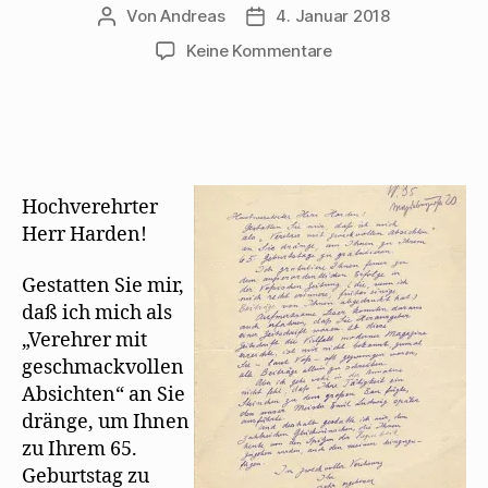
Von
Andreas
4. Januar 2018
Beitragsautor
Beitragsdatum
zu
Keine Kommentare
Walter
Mehring
gratuliert
Maximilian
Harden
zum
Hochverehrter
65.
Herr Harden!
Gestatten Sie mir,
daß ich mich als
„Verehrer mit
geschmackvollen
Absichten“ an Sie
dränge, um Ihnen
zu Ihrem 65.
Geburtstag zu