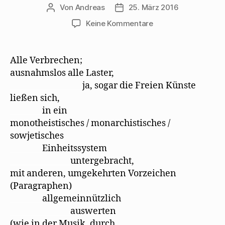
Von
Andreas
25. März 2016
Beitragsautor
Beitragsdatum
zu
Keine Kommentare
Gedichtfragment
aus
dem
Alle Verbrechen;
Nachlaß
ausnahmslos alle Laster,
–
__________________
ja, sogar die Freien Künste
von
ließen sich,
Walter
________
in ein
Mehring
monotheistisches / monarchistisches /
sowjetisches
________
Einheitssystem
_______________
untergebracht,
mit anderen, umgekehrten Vorzeichen
(Paragraphen)
________
allgemeinnützlich
_______________
auswerten
(wie in der Musik, durch