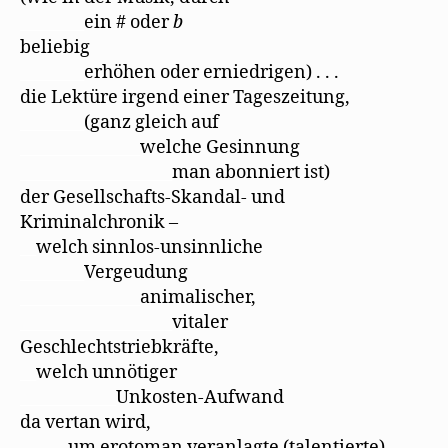
________
ein # oder
b
beliebig
________
erhöhen oder erniedrigen) . . .
die Lektüre irgend einer Tageszeitung,
________
(ganz gleich auf
_______________
welche Gesinnung
___________________
man abonniert ist)
der Gesellschafts-Skandal- und
Kriminalchronik –
__
welch sinnlos-unsinnliche
________
Vergeudung
_______________
animalischer,
___________________
vitaler
Geschlechtstriebkräfte,
__
welch unnötiger
____________
Unkosten-Aufwand
da vertan wird,
______
um erotoman veranlagte (talentierte)