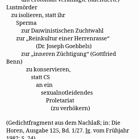
Lustmörder
__
zu isolieren, statt ihr
____
Sperma
______
zur Daıwinistischen Zuchtwahl
____
zur „Reinkultur einer Herrenrasse“
____________
(Dr. Joseph Goebbels)
______
zur „inneren Züchtigung“ (Gottfried
Benn)
________
zu konservieren,
__________
statt CS
____________
an ein
______________
sexualnotleidendes
________________
Proletariat
__________________
(zu verhökern)
(Gedichtfragment aus dem Nachlaß; in: Die
Horen, Ausgabe 125, Bd. 1/27. Jg. vom Frühjahr
1982; S. 24)