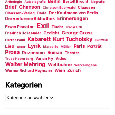
Berlin
t
e
Bertolt Brecht
Anthologie
Autobiografie
Biografie
)
u
Brief
Chanson
Claassen
Christoph Buchwald
e
m
Der Kaufmann von Berlin
Claassen-Verlag
Dada
F
Erinnerungen
Die verlorene Bibliothek
e
n
Exil
s
Erwin Piscator
Flucht
Frankreich
t
e
George Grosz
Gedicht
Friedrich Hollaender
r
Kabarett
Kurt Tucholsky
g
Hertha Pauli
Kurt Weill
e
Lyrik
ö
Paris
Lied
Porträt
Marseille
Müller
Lieder
f
Prosa
f
Roman
Rezension
Theater
n
e
Video
Varian Fry
Trude Hesterberg
t
Walter Mehring
Weltbühne
)
Werkausgabe
Wien
Zürich
Werner Richard Heymann
Kategorien
Kategorien