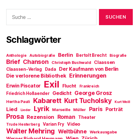
r
n
t
e
e
g
e
e
n
t
e
t
r
(
)
Suche
ö
)
g
W
f
e
i
nach:
f
ö
r
n
f
d
e
f
i
t
n
n
Schlagwörter
)
e
n
t
e
)
u
e
m
Berlin
Bertolt Brecht
Anthologie
Autobiografie
Biografie
F
Brief
Chanson
e
Claassen
Christoph Buchwald
n
Der Kaufmann von Berlin
Claassen-Verlag
Dada
s
t
Erinnerungen
Die verlorene Bibliothek
e
Exil
r
Erwin Piscator
Flucht
g
Frankreich
e
George Grosz
Gedicht
Friedrich Hollaender
ö
f
Kabarett
Kurt Tucholsky
Hertha Pauli
f
Kurt Weill
n
Lyrik
Paris
Lied
Porträt
Marseille
e
Müller
Lieder
t
Prosa
Roman
Rezension
Theater
)
Video
Varian Fry
Trude Hesterberg
Walter Mehring
Weltbühne
Werkausgabe
Wien
Zürich
Werner Richard Heymann