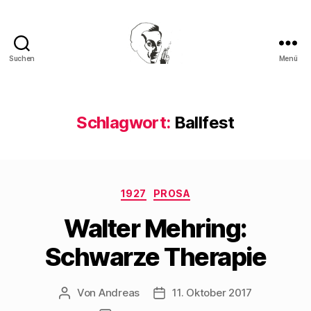
Suchen
Menü
Walter
Mehring
Schlagwort:
Ballfest
Kategorien
1927
PROSA
Walter Mehring:
Schwarze Therapie
Von
Andreas
11. Oktober 2017
Beitragsautor
Beitragsdatum