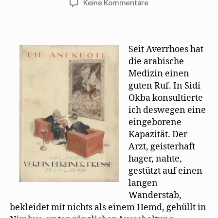
zu
Keine Kommentare
Walter
Mehring:
Schwarze
Therapie
Seit Averrhoes hat
die arabische
Medizin einen
guten Ruf. In Sidi
Okba konsultierte
ich deswegen eine
eingeborene
Kapazität. Der
Arzt, geisterhaft
hager, nahte,
gestützt auf einen
langen
Wanderstab,
bekleidet mit nichts als einem Hemd, gehüllt in