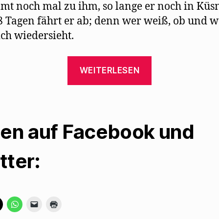
mt noch mal zu ihm, so lange er noch in Küs
n 8 Tagen fährt er ab; denn wer weiß, ob und 
ch wiedersieht.
„Max
WEITERLESEN
Herrmann-
Neiße
besucht
mit
len auf Facebook und
Mehring
1934
tter:
Alfred
Kerr“
K
K
K
K
l
l
l
l
i
i
i
i