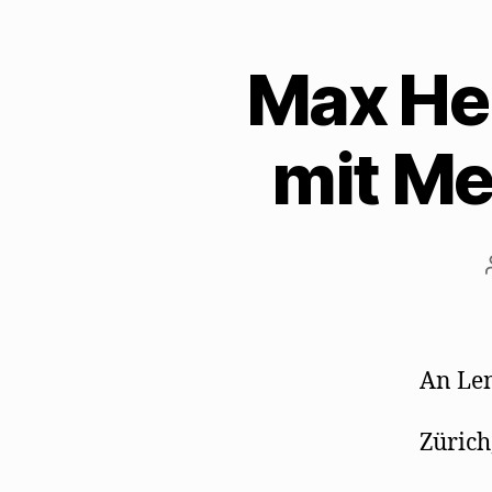
Max He
mit Me
An Le
Zürich