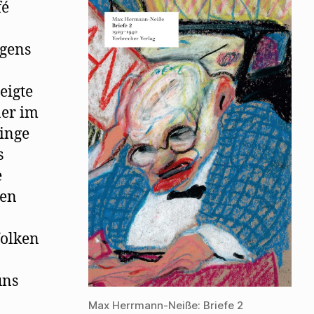
Kerr
fé
egens
eigte
ner im
inge
s
e
ten
Wolken
uns
Max Herrmann-Neiße: Briefe 2