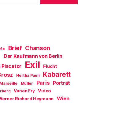
e
t
)
Brief
Chanson
fie
Der Kaufmann von Berlin
a
Exil
 Piscator
Flucht
Kabarett
Grosz
Hertha Pauli
Paris
Porträt
Marseille
Müller
Video
Varian Fry
erberg
Wien
Werner Richard Heymann