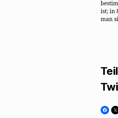
bestim
ist; i
man si
Tei
Twi
K
l
i