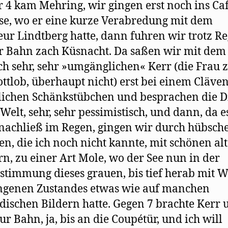
r 4 kam Mehring, wir gingen erst noch ins Ca
se, wo er eine kurze Verabredung mit dem
eur Lindtberg hatte, dann fuhren wir trotz R
r Bahn zach Küsnacht. Da saßen wir mit dem
ch sehr, sehr »umgänglichen« Kerr (die Frau z
gottlob, überhaupt nicht) erst bei einem Cläve
ichen Schänkstübchen und besprachen die D
 Welt, sehr, sehr pessimistisch, und dann, da e
nachließ im Regen, gingen wir durch hübsch
n, die ich noch nicht kannte, mit schönen al
n, zu einer Art Mole, wo der See nun in der
timmung dieses grauen, bis tief herab mit 
ngenen Zustandes etwas wie auf manchen
dischen Bildern hatte. Gegen 7 brachte Kerr 
ur Bahn, ja, bis an die Coupétür, und ich will