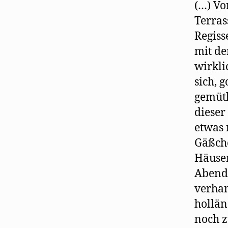
(…) Vo
Terras
Regiss
mit de
wirkli
sich, 
gemütl
dieser
etwas 
Gäßche
Häuser
Abends
verha
hollän
noch z