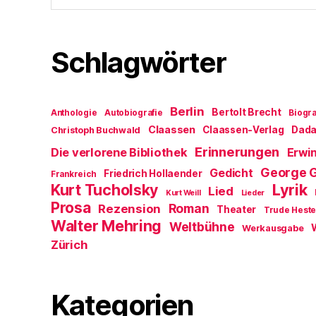
Schlagwörter
Berlin
Bertolt Brecht
Anthologie
Autobiografie
Biogra
Claassen
Claassen-Verlag
Dad
Christoph Buchwald
Erinnerungen
Die verlorene Bibliothek
Erwin
George 
Gedicht
Friedrich Hollaender
Frankreich
Kurt Tucholsky
Lyrik
Lied
Kurt Weill
Lieder
Prosa
Roman
Rezension
Theater
Trude Hest
Walter Mehring
Weltbühne
Werkausgabe
Zürich
Kategorien