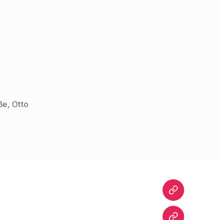
ße
,
Otto
Startseite