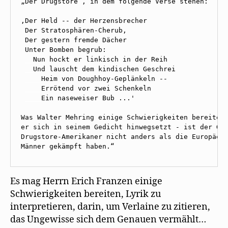
„Der Drugstore“, in dem folgende Verse stehen:

,Der Held -- der Herzensbrecher

 Der Stratosphären-Cherub,

 Der gestern fremde Dächer

 Unter Bomben begrub:

__
Nun hockt er linkisch in der Reih

__
 ____
 ____
 ____
Ein naseweiser Bub ...'

Was Walter Mehring einige Schwierigkeiten bereiten 
er sich in seinem Gedicht hinwegsetzt - ist der Ged
Drugstore-Amerikaner nicht anders als die Europäer 
Männer gekämpft haben.“
Es mag Herrn Erich Franzen einige
Schwierigkeiten bereiten, Lyrik zu
interpretieren, darin, um Verlaine zu zitieren,
das Ungewisse sich dem Genauen vermählt…