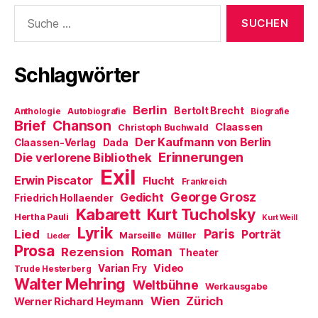
e
t
r
(
)
Suche
ö
)
g
W
f
e
i
nach:
f
ö
r
n
f
d
e
f
i
t
n
n
Schlagwörter
)
e
n
t
e
)
u
e
m
Berlin
Bertolt Brecht
Anthologie
Autobiografie
Biografie
F
Brief
Chanson
e
Claassen
Christoph Buchwald
n
Der Kaufmann von Berlin
Claassen-Verlag
Dada
s
t
Erinnerungen
Die verlorene Bibliothek
e
Exil
r
Erwin Piscator
Flucht
g
Frankreich
e
George Grosz
Gedicht
Friedrich Hollaender
ö
f
Kabarett
Kurt Tucholsky
Hertha Pauli
f
Kurt Weill
n
Lyrik
Paris
Lied
Porträt
Marseille
e
Müller
Lieder
t
Prosa
Roman
Rezension
Theater
)
Video
Varian Fry
Trude Hesterberg
Walter Mehring
Weltbühne
Werkausgabe
Wien
Zürich
Werner Richard Heymann