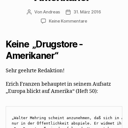
Von
Andreas
31. März 2016
Beitragsautor
Beitragsdatum
zu
Keine Kommentare
Walter
Mehring:
Keine
Keine „Drugstore -
„Drugstore
-
Amerikaner“
Amerikaner“
Sehr geehrte Redaktion!
Erich Franzen behauptet in seinem Aufsatz
„Europa blickt auf Amerika“ (Heft 50):
„Walter Mehring scheint anzunehmen, daß sich in Ame
nur in der Öffentlichkeit abspiele. Er widmet ihr d