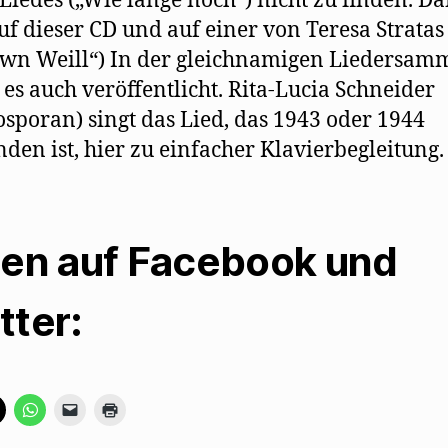
 Liedes („Wie lange noch“) nicht zu finden. Da
uf dieser CD und auf einer von Teresa Stratas
wn Weill“) In der gleichnamigen Liedersam
es auch veröffentlicht. Rita-Lucia Schneider
sporan) singt das Lied, das 1943 oder 1944
nden ist, hier zu einfacher Klavierbegleitung.
len auf Facebook und
tter:
K
K
K
K
l
l
l
l
i
i
i
i
c
c
c
c