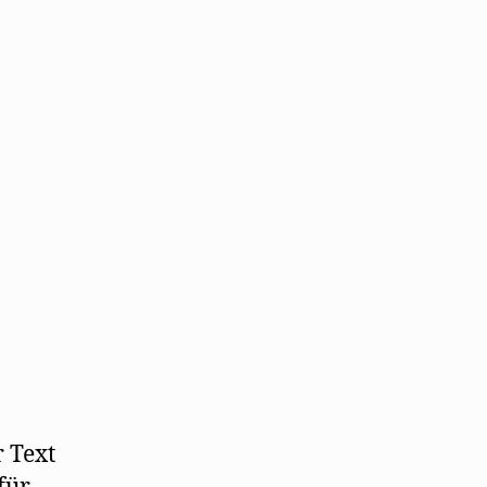
noch?
 Text