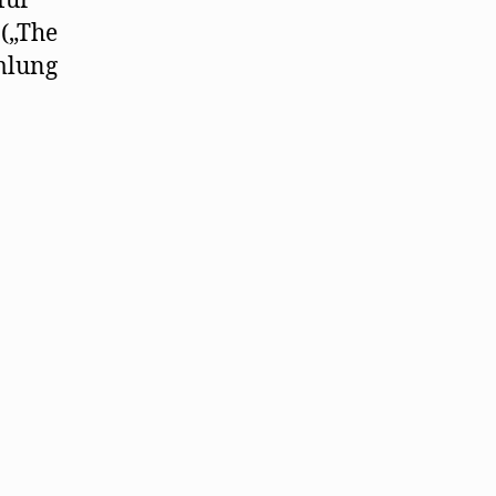
für
 („The
mlung