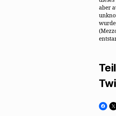
dieses
aber a
unkno
wurde 
(Mezzo
entsta
Tei
Twi
K
l
i
c