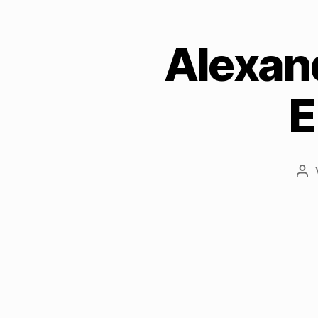
Alexand
E
Bei