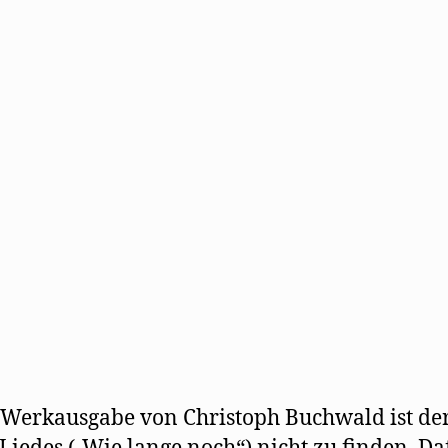
n
s
t
e
r
g
e
ö
f
f
n
e
t
)
 Werkausgabe von Christoph Buchwald ist der