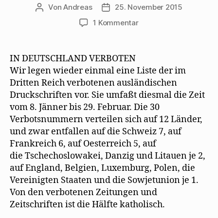
Von
Andreas
25. November 2015
Beitragsautor
Beitragsdatum
zu
1 Kommentar
Verbotene
und
geförderte
IN DEUTSCHLAND VERBOTEN
Literatur
Wir legen wieder einmal eine Liste der im
der
Dritten Reich verbotenen ausländischen
Nazis
Druckschriften vor. Sie umfaßt diesmal die Zeit
1936
vom 8. Jänner bis 29. Februar. Die 30
Verbotsnummern verteilen sich auf 12 Länder,
und zwar entfallen auf die Schweiz 7, auf
Frankreich 6, auf Oesterreich 5, auf
die Tschechoslowakei, Danzig und Litauen je 2,
auf England, Belgien, Luxemburg, Polen, die
Vereinigten Staaten und die Sowjetunion je 1.
Von den verbotenen Zeitungen und
Zeitschriften ist die Hälfte katholisch.