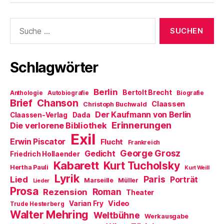
n
f
d
e
f
i
t
n
n
)
e
n
Suche
t
e
nach:
)
u
e
m
F
e
Schlagwörter
n
s
t
e
Berlin
r
Bertolt Brecht
Anthologie
Autobiografie
Biografie
g
Brief
Chanson
Claassen
e
Christoph Buchwald
ö
Der Kaufmann von Berlin
Claassen-Verlag
Dada
f
f
Erinnerungen
Die verlorene Bibliothek
n
Exil
e
Erwin Piscator
Flucht
t
Frankreich
)
George Grosz
Gedicht
Friedrich Hollaender
Kabarett
Kurt Tucholsky
Hertha Pauli
Kurt Weill
Lyrik
Paris
Lied
Porträt
Marseille
Müller
Lieder
Prosa
Roman
Rezension
Theater
Video
Varian Fry
Trude Hesterberg
Walter Mehring
Weltbühne
Werkausgabe