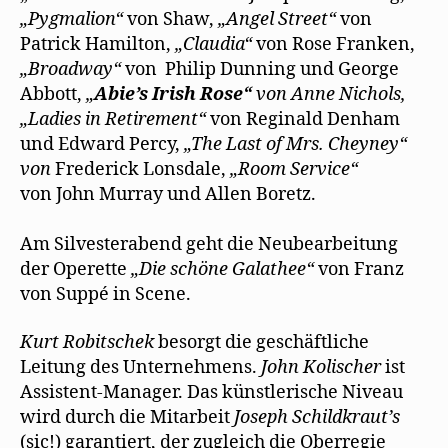
„Pygmalion“
von Shaw,
„Angel Street“
von
Patrick Hamilton,
„Claudia“
von Rose Franken,
„Broadway“
von
Philip Dunning und George
Abbott,
„
Abie’s Irish Rose“
von Anne Nichols,
„
Ladies in Retirement“
von Reginald Denham
u
nd
Edward Percy,
„T
he Last of Mrs. Cheyney“
von
Frederick Lonsdale,
„Room Service“
von
John Murray und Allen Boretz.
Am Silvesterabend geht die Neubearbeitung
der Operette
„Die schöne Galathee“
von Franz
von Suppé in Scene.
Kurt Robitschek
besorgt die geschäftliche
Leitung des Unternehmens.
John Kolischer
ist
Assistent-Manager. Das künstlerische Niveau
wird durch die Mitarbeit
Joseph Schildkraut’s
(sic!) garantiert, der zugleich die Oberregie