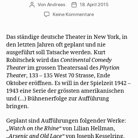
Von
Andreas
18. April 2015
Beitragsautor
Beitragsdatum
zu
Keine Kommentare
Deutsches
Theater
in
Das ständige deutsche Theater in New York, in
New
den letzten Jahren oft geplant und nie
York
ausgeführt soll Tatsache werden. Kurt
engagiert
Robitschek wird das
Continental Comedy
Mehring
Theater
im grossen Theatersaal des
Phytion
als
Theater
, 133 – 135 West 70 Strasse, Ende
Dramaturg
Oktober eröffnen. Es will in der Spielzeit 1942 –
1943 eine Serie der grössten amerikanischen
und (…) Bühnenerfolge zur Aufführung
bringen.
Geplant sind Aufführungen folgender Werke:
„
Watch on the Rhine“
von Lilian Hellman,
„
Arsenic and Old Lace“
von Joseph Kesselring,