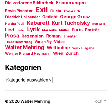
t
Erinnerungen
Die verlorene Bibliothek
e
Exil
r
Erwin Piscator
Flucht
g
Frankreich
e
George Grosz
Gedicht
Friedrich Hollaender
ö
f
Kabarett
Kurt Tucholsky
Hertha Pauli
f
Kurt Weill
n
Lyrik
Paris
Lied
Porträt
Marseille
e
Müller
Lieder
t
Prosa
Roman
Rezension
Theater
)
Video
Varian Fry
Trude Hesterberg
Walter Mehring
Weltbühne
Werkausgabe
Wien
Zürich
Werner Richard Heymann
Kategorien
Kategorien
© 2026
Walter Mehring
Hoch
↑