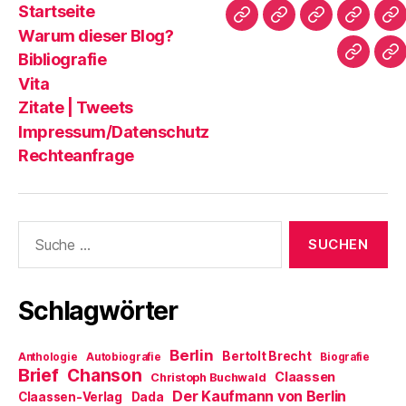
Startseite
i
e
(
k
u
r
u
W
p
e
Startseite
Warum
Bibliografie
Vita
Zi
d
e
i
e
m
Warum dieser Blog?
i
m
r
r
F
dieser
|
n
F
d
E
e
Bibliografie
Impres
Re
n
e
i
-
n
Blog?
T
e
n
n
M
s
Vita
u
s
n
a
t
e
t
e
i
e
Zitate | Tweets
m
e
u
l
r
F
r
e
z
g
Impressum/Datenschutz
e
g
m
u
e
n
e
F
s
ö
Rechteanfrage
s
ö
e
e
f
t
f
n
n
f
e
f
s
d
n
r
n
t
e
e
g
e
e
n
t
e
t
r
(
)
Suche
ö
)
g
W
f
e
i
nach:
f
ö
r
n
f
d
e
f
i
t
n
n
Schlagwörter
)
e
n
t
e
)
u
e
m
Berlin
Bertolt Brecht
Anthologie
Autobiografie
Biografie
F
Brief
Chanson
e
Claassen
Christoph Buchwald
n
Der Kaufmann von Berlin
Claassen-Verlag
Dada
s