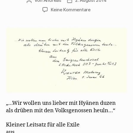
Von
Andreas
2. August 2014
Beitragsautor
Beitragsdatum
zu
Keine Kommentare
Kleiner
Leitsatz
für
alle
Exile
„…Wir wollen uns lieber mit Hyänen duzen
als drüben mit den Volksgenossen heuln…“
Kleiner Leitsatz für alle Exile
aus