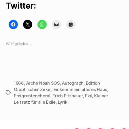
Twitter:
K
K
K
K
K
l
l
l
l
l
i
i
i
i
i
c
c
c
c
c
k
k
k
k
k
,
e
e
e
e
Wird geladen …
u
,
n
n
n
m
u
,
,
z
a
m
u
u
u
u
a
m
m
m
f
u
a
e
A
F
f
u
i
u
a
X
f
n
s
c
z
W
e
d
e
u
h
m
r
b
t
a
F
u
1966
,
Arche Noah SOS
,
Autograph
,
Edition
o
e
t
r
c
o
i
s
e
k
Graphischer Zirkel
,
Einkehr in ein älteres Haus
,
k
l
A
u
e
Schlagwörter
z
e
p
n
n
Emigrantenchoral
,
Erich Fitzbauer
,
Exil
,
Kleiner
u
n
p
d
(
Leitsatz für alle Exile
,
Lyrik
t
(
z
e
W
e
W
u
i
i
i
i
t
n
r
l
r
e
e
d
e
d
i
n
i
n
i
l
L
n
(
n
e
i
n
W
n
n
n
e