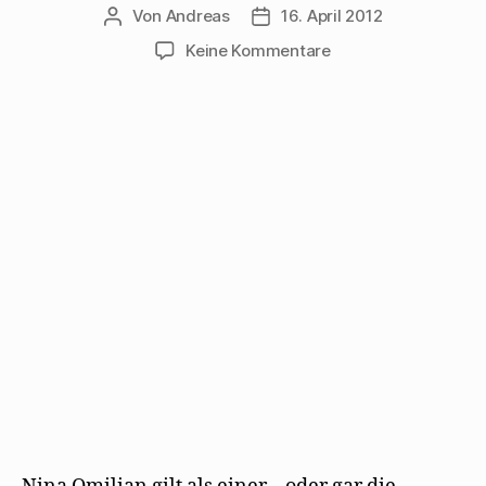
Von
Andreas
16. April 2012
Beitragsautor
Beitragsdatum
zu
Keine Kommentare
Nina
Omilian
singt
„Wie
lange
noch“
von
Walter
Mehring/Kurt
Weill