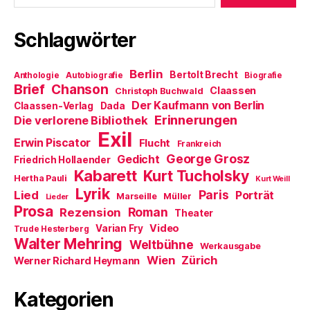
e
t
r
(
)
ö
)
g
W
f
e
i
f
ö
r
Schlagwörter
n
f
d
e
f
i
t
n
n
)
e
n
Berlin
t
e
Bertolt Brecht
Anthologie
Autobiografie
Biografie
)
u
Brief
Chanson
Claassen
Christoph Buchwald
e
m
Der Kaufmann von Berlin
Claassen-Verlag
Dada
F
Erinnerungen
Die verlorene Bibliothek
e
n
Exil
s
Erwin Piscator
Flucht
Frankreich
t
e
George Grosz
Gedicht
Friedrich Hollaender
r
Kabarett
Kurt Tucholsky
g
Hertha Pauli
Kurt Weill
e
Lyrik
ö
Paris
Lied
Porträt
Marseille
Müller
Lieder
f
Prosa
f
Roman
Rezension
Theater
n
e
Video
Varian Fry
Trude Hesterberg
t
Walter Mehring
Weltbühne
)
Werkausgabe
Wien
Zürich
Werner Richard Heymann
Kategorien