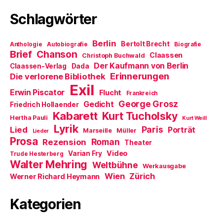
f
ö
r
n
f
d
e
f
i
Schlagwörter
t
n
n
)
e
n
t
e
)
u
Berlin
Bertolt Brecht
Anthologie
Autobiografie
Biografie
e
m
Brief
Chanson
Claassen
Christoph Buchwald
F
e
Der Kaufmann von Berlin
Claassen-Verlag
Dada
n
Erinnerungen
Die verlorene Bibliothek
s
t
Exil
e
Erwin Piscator
Flucht
Frankreich
r
George Grosz
g
Gedicht
Friedrich Hollaender
e
Kabarett
Kurt Tucholsky
ö
Hertha Pauli
Kurt Weill
f
Lyrik
Paris
Lied
f
Porträt
Marseille
Müller
Lieder
n
Prosa
Roman
Rezension
e
Theater
t
Video
Varian Fry
Trude Hesterberg
)
Walter Mehring
Weltbühne
Werkausgabe
Wien
Zürich
Werner Richard Heymann
Kategorien