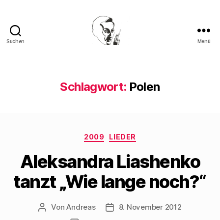
Suchen
Menü
Walter
Mehring
Schlagwort:
Polen
Kategorien
2009
LIEDER
Aleksandra Liashenko
tanzt „Wie lange noch?“
Von
Andreas
8. November 2012
Beitragsautor
Beitragsdatum