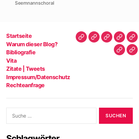
Seemnannschoral
Startseite
Startseite
Warum
Bibliografie
Vita
Zit
Warum dieser Blog?
dieser
|
Bibliografie
Impres
Re
Blog?
Tw
Vita
Zitate | Tweets
Impressum/Datenschutz
Rechteanfrage
Suche
nach:
Schlagwörter