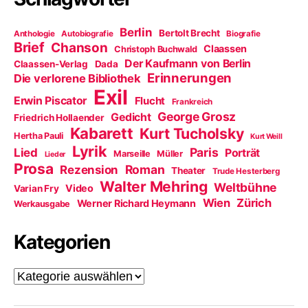
Berlin
Bertolt Brecht
Anthologie
Autobiografie
Biografie
Brief
Chanson
Claassen
Christoph Buchwald
Der Kaufmann von Berlin
Claassen-Verlag
Dada
Erinnerungen
Die verlorene Bibliothek
Exil
Erwin Piscator
Flucht
Frankreich
George Grosz
Gedicht
Friedrich Hollaender
Kabarett
Kurt Tucholsky
Hertha Pauli
Kurt Weill
Lyrik
Paris
Lied
Porträt
Marseille
Müller
Lieder
Prosa
Roman
Rezension
Theater
Trude Hesterberg
Walter Mehring
Weltbühne
Video
Varian Fry
Wien
Zürich
Werner Richard Heymann
Werkausgabe
Kategorien
Kategorien