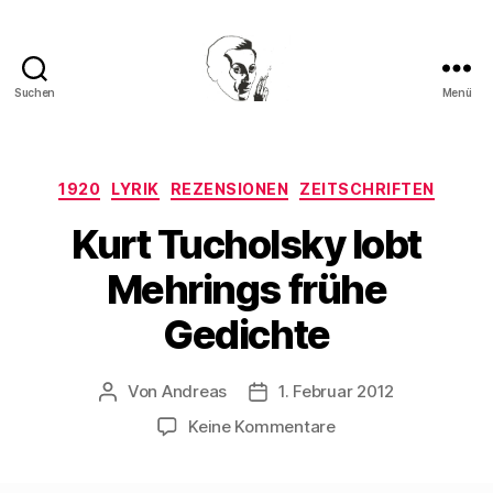
Suchen
Menü
Walter
Mehring
Kategorien
1920
LYRIK
REZENSIONEN
ZEITSCHRIFTEN
Kurt Tucholsky lobt
Mehrings frühe
Gedichte
Von
Andreas
1. Februar 2012
Beitragsautor
Beitragsdatum
zu
Keine Kommentare
Kurt
Tucholsky