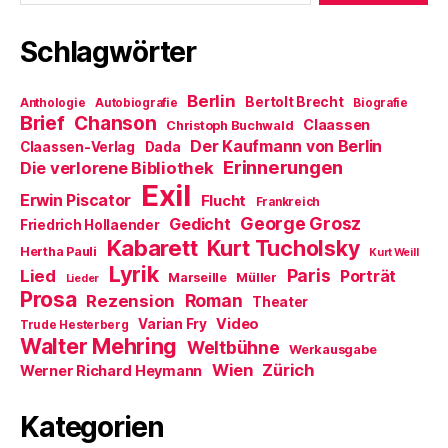
Schlagwörter
Berlin
Bertolt Brecht
Anthologie
Autobiografie
Biografie
Brief
Chanson
Claassen
Christoph Buchwald
Der Kaufmann von Berlin
Claassen-Verlag
Dada
Erinnerungen
Die verlorene Bibliothek
Exil
Erwin Piscator
Flucht
Frankreich
George Grosz
Gedicht
Friedrich Hollaender
Kabarett
Kurt Tucholsky
Hertha Pauli
Kurt Weill
Lyrik
Paris
Lied
Porträt
Marseille
Müller
Lieder
Prosa
Roman
Rezension
Theater
Video
Varian Fry
Trude Hesterberg
Walter Mehring
Weltbühne
Werkausgabe
Wien
Zürich
Werner Richard Heymann
Kategorien