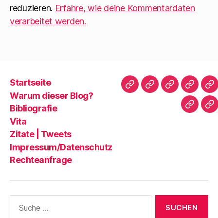
reduzieren.
Erfahre, wie deine Kommentardaten
verarbeitet werden.
Startseite
Startseite
Warum
Bibliografie
Vita
Zi
Warum dieser Blog?
dieser
|
Bibliografie
Impres
Re
Blog?
T
Vita
Zitate | Tweets
Impressum/Datenschutz
Rechteanfrage
Suche
nach: