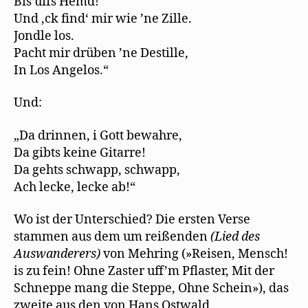
Bis uffs Hemd!
Und ‚ck find‘ mir wie ’ne Zille.
Jondle los.
Pacht mir drüben ’ne Destille,
In Los Angelos.“
Und:
„Da drinnen, i Gott bewahre,
Da gibts keine Gitarre!
Da gehts schwapp, schwapp,
Ach lecke, lecke ab!“
Wo ist der Unterschied? Die ersten Verse
stammen aus dem um reißenden
(
Li
ed d
e
s
Aus
wa
n
de
r
ers
)
von Mehring (»Reisen, Mensch!
is zu fein! Ohne Zaster uff’m Pflaster, Mit der
Schneppe mang die Steppe, Ohne Schein»), das
zweite aus den von Hans Ostwald