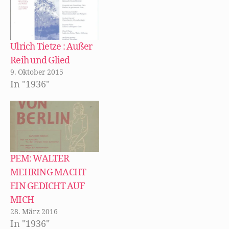
n
f
d
e
f
i
t
n
n
)
e
n
t
e
)
u
Ulrich Tietze : Außer
e
m
F
Reih und Glied
e
n
9. Oktober 2015
s
In "1936"
t
e
r
g
e
ö
f
f
n
e
t
PEM: WALTER
)
MEHRING MACHT
EIN GEDICHT AUF
MICH
28. März 2016
In "1936"