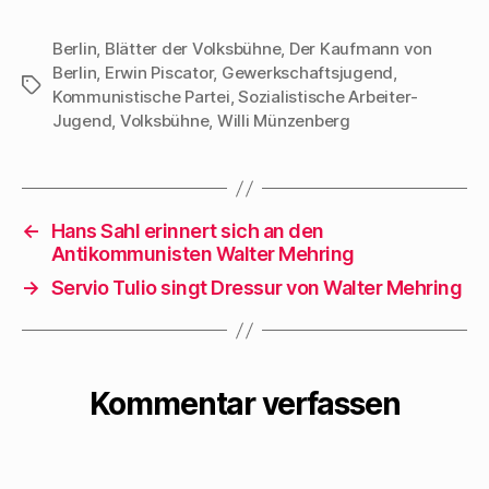
Gängen,
6. September 1929.)
Wendeltreppen -
Walter Mehrings
Berlin
,
Blätter der Volksbühne
,
Der Kaufmann von
hatte er wohl von
Berlin
,
Erwin Piscator
,
Gewerkschaftsjugend
,
Schauspiel ist
Schlagwörter
den frühen
Kommunistische Partei
,
Sozialistische Arbeiter-
nichts, will aber
Theatermeistern
Jugend
,
Volksbühne
,
Willi Münzenberg
auch nichts sein als
des russischen
Textbuch fiir eine
,,Proletkults“,
Piscator-
Meyerhold,…
Inszenierung.
←
Hans Sahl erinnert sich an den
Demzufolge ist die
Antikommunisten Walter Mehring
Anlage der
→
Servio Tulio singt Dressur von Walter Mehring
Handlung nicht
zentral, sondern
peripherisch, die
Kommentar verfassen
Schilderung nicht
objektiv…