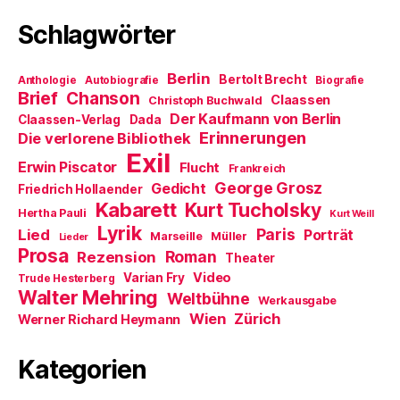
Schlagwörter
Berlin
Bertolt Brecht
Anthologie
Autobiografie
Biografie
Brief
Chanson
Claassen
Christoph Buchwald
Der Kaufmann von Berlin
Claassen-Verlag
Dada
Erinnerungen
Die verlorene Bibliothek
Exil
Erwin Piscator
Flucht
Frankreich
George Grosz
Gedicht
Friedrich Hollaender
Kabarett
Kurt Tucholsky
Hertha Pauli
Kurt Weill
Lyrik
Paris
Lied
Porträt
Marseille
Müller
Lieder
Prosa
Roman
Rezension
Theater
Video
Varian Fry
Trude Hesterberg
Walter Mehring
Weltbühne
Werkausgabe
Wien
Zürich
Werner Richard Heymann
Kategorien