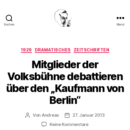
Suchen
Menü
Walter
Mehring
Kategorien
1929
DRAMATISCHES
ZEITSCHRIFTEN
Mitglieder der
Volksbühne debattieren
über den „Kaufmann von
Berlin“
Von
Andreas
27. Januar 2013
Beitragsautor
Beitragsdatum
zu
Keine Kommentare