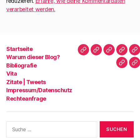
reduzieren.
Erfahre, wie deine Kommentardaten
verarbeitet werden.
Startseite
Startseite
Warum
Bibliografie
Vita
Zi
Warum dieser Blog?
dieser
|
Bibliografie
Impres
Re
Blog?
T
Vita
Zitate | Tweets
Impressum/Datenschutz
Rechteanfrage
Suche
nach: