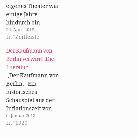
e
m
eigenes Theater war
F
e
einige Jahre
n
s
hindurch ein
t
e
25. April 2018
Berliner Ereignis
r
g
In "Zeitleiste"
allerersten Ranges:
e
ö
unvergeßlich - aber
f
Der Kaufmann von
f
auf eine seltsam
n
Berlin verwirrt „Die
e
kühle Art
t
Literatur“
)
unvergeßlich. Die
,,Der Kaufmann von
Desillusionsbühne -
Berlin.” Ein
ein kompliziertes
historisches
Eisengerüst mit
Schauspiel aus der
Vorsprüngen,
Inflationszeit von
Vorhängen,
6. Januar 2013
Walter Mehring.
ausgesparten
In "1929"
(Uraufführung im
Räumen, Rampen,
Berliner Theater am