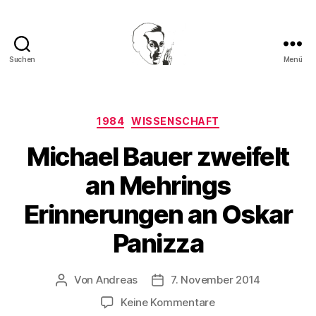
Suchen
Menü
Walter
Mehring
Kategorien
1984
WISSENSCHAFT
Michael Bauer zweifelt
an Mehrings
Erinnerungen an Oskar
Panizza
Von
Andreas
7. November 2014
Beitragsautor
Beitragsdatum
zu
Keine Kommentare