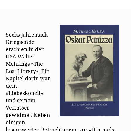
Michael
Bauer
zweifelt
an
Mehrings
Erinnerungen
Sechs Jahre nach
an
Kriegsende
Oskar
erschien in den
Panizza
USA Walter
Mehrings »The
Lost Library«. Ein
Kapitel darin war
dem
»Liebeskonzil«
und seinem
Verfasser
gewidmet. Neben
einigen
lesenswerten Betrachtungen zur »Himmels-