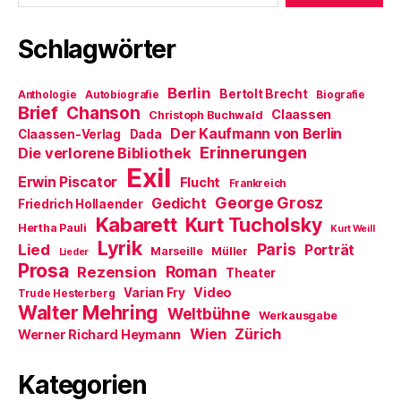
Schlagwörter
Berlin
Bertolt Brecht
Anthologie
Autobiografie
Biografie
Brief
Chanson
Claassen
Christoph Buchwald
Der Kaufmann von Berlin
Claassen-Verlag
Dada
Erinnerungen
Die verlorene Bibliothek
Exil
Erwin Piscator
Flucht
Frankreich
George Grosz
Gedicht
Friedrich Hollaender
Kabarett
Kurt Tucholsky
Hertha Pauli
Kurt Weill
Lyrik
Paris
Lied
Porträt
Marseille
Müller
Lieder
Prosa
Roman
Rezension
Theater
Video
Varian Fry
Trude Hesterberg
Walter Mehring
Weltbühne
Werkausgabe
Wien
Zürich
Werner Richard Heymann
Kategorien