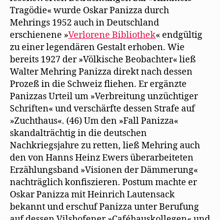
Tragödie« wurde Oskar Panizza durch
Mehrings 1952 auch in Deutschland
erschienene »
Verlorene Bibliothek
« endgültig
zu einer legendären Gestalt erhoben. Wie
bereits 1927 der »Völkische Beobachter« ließ
Walter Mehring Panizza direkt nach dessen
Prozeß in die Schweiz fliehen. Er ergänzte
Panizzas Urteil um »Verbreitung unzüchtiger
Schriften« und verschärfte dessen Strafe auf
»Zuchthaus«. (46) Um den »Fall Panizza«
skandalträchtig in die deutschen
Nachkriegsjahre zu retten, ließ Mehring auch
den von Hanns Heinz Ewers überarbeiteten
Erzählungsband »Visionen der Dämmerung«
nachträglich konfiszieren. Postum machte er
Oskar Panizza mit Heinrich Lautensack
bekannt und erschuf Panizza unter Berufung
auf dessen Vilshofener »Caféhauskollegen« und