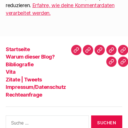
reduzieren.
Erfahre, wie deine Kommentardaten
verarbeitet werden.
Startseite
Startseite
Warum
Bibliografie
Vita
Zi
Warum dieser Blog?
dieser
|
Bibliografie
Impres
Re
Blog?
T
Vita
Zitate | Tweets
Impressum/Datenschutz
Rechteanfrage
Suche
nach: