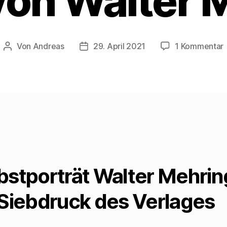
 von Walter 
Von
Andreas
29. April 2021
1 Kommentar
Beitragsautor
Beitragsdatum
1
B
bstporträt Walter Mehrin
 Siebdruck des Verlages