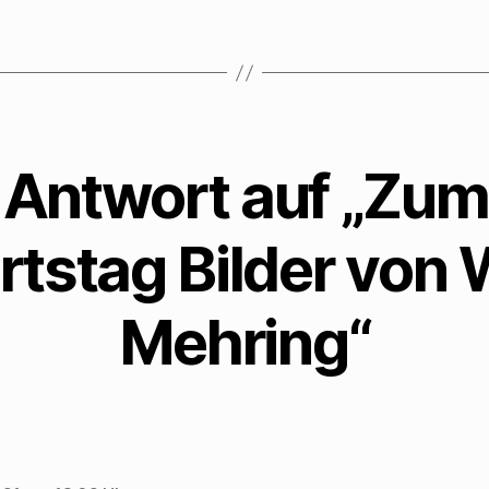
t
)
 Antwort auf „Zum
tstag Bilder von 
Mehring“
t: