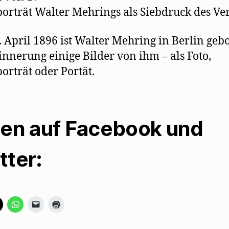
porträt Walter Mehrings als Siebdruck des Ve
 April 1896 ist Walter Mehring in Berlin geb
innerung einige Bilder von ihm – als Foto,
porträt oder Portät.
len auf Facebook und
tter:
K
K
K
K
l
l
l
l
i
i
i
i
c
c
c
c