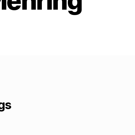
Mehring
zu
Zum
25.
Geburtstag
ilder
von
Walter
Mehring
gs