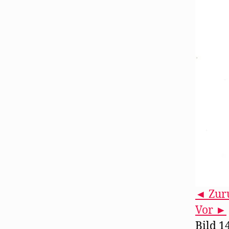
◄ Zur
Vor ►
Bild 1