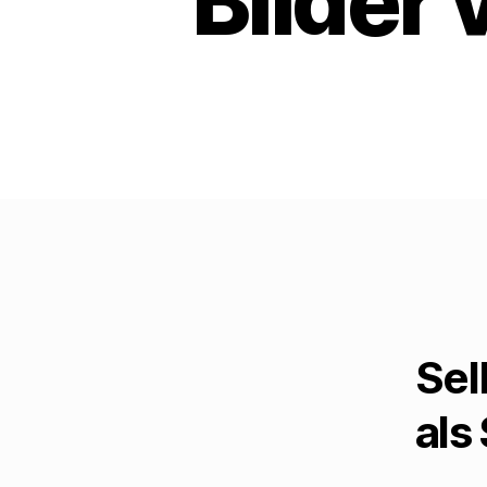
Bilder
Sel
als