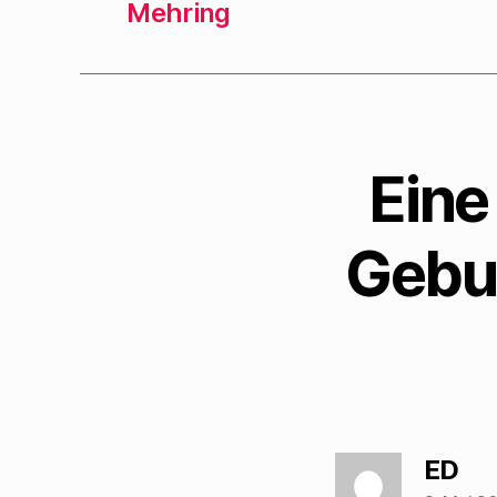
Mehring
Eine
Gebur
sag
ED