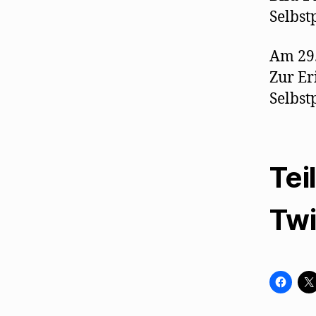
Selbst
Am 29.
Zur Er
Selbst
Tei
Twi
K
l
i
c