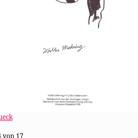
ueck
4 von 17