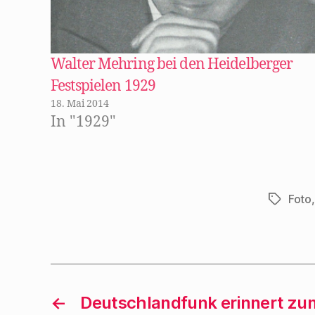
F
e
n
s
t
e
r
Walter Mehring bei den Heidelberger
g
e
Festspielen 1929
ö
f
18. Mai 2014
f
n
In "1929"
e
t
)
Foto
Schlagwö
←
Deutschlandfunk erinnert zum