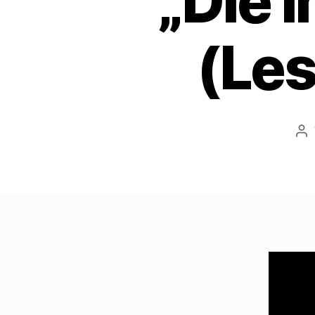
„Die 
(Les
Be