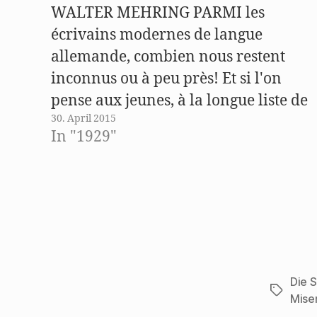
r
WALTER MEHRING PARMI les
d
i
n
écrivains modernes de langue
n
e
allemande, combien nous restent
u
e
inconnus ou à peu près! Et si l'on
m
F
e
pense aux jeunes, à la longue liste de
n
s
30. April 2015
ceux nés de la guerre et dela
t
e
In "1929"
révolution, que représentent les
r
g
e
quelques-uns dont le nom est tout
ö
f
juste parvenu jusqu'à nous? Au…
f
n
e
t
)
Die 
Schlagwö
Mise