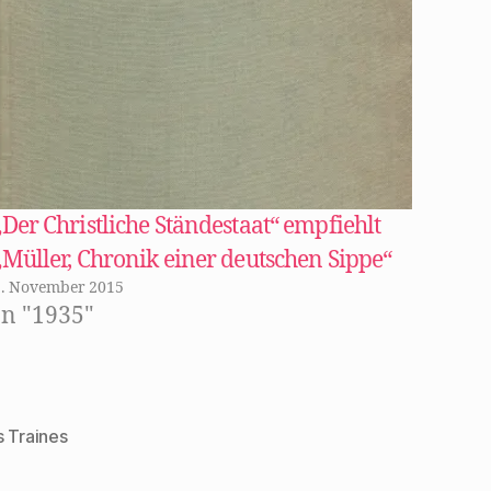
„Der Christliche Ständestaat“ empfiehlt
„Müller, Chronik einer deutschen Sippe“
2. November 2015
In "1935"
s Traines