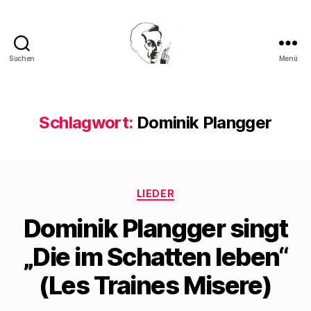
Suchen
Menü
Walter
Mehring
Schlagwort:
Dominik Plangger
Kategorien
LIEDER
Dominik Plangger singt
„Die im Schatten leben“
(Les Traines Misere)