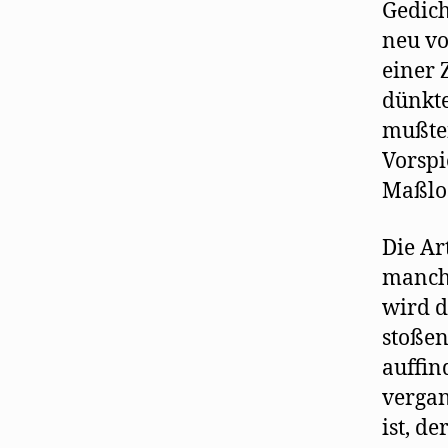
Gedich
neu vo
einer 
dünkte
mußten
Vorspi
Maßlos
Die Ar
manche
wird d
stoßen
auffin
vergan
ist, de