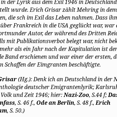
 in der Lyrik aus dem Exil 1946 in Deutschland
tellt wurde. Erich Grisar zählt Mehring in dem
en, die sch im Exil das Leben nahmen. Dass ih
 über Frankreich in die USA geglückt war, war
rtmunder Autor, der während des Dritten Rei
lls mit Publikationsverbot belegt war, nicht be
mehr als ein Jahr nach der Kapitulation ist de
e Band erschienen und war einer der ersten, d
m Schaffen der Eimgranten beschäftigte.
Grisar
(Hg.): Denk ich an Deutschland in der 
nthologie deutscher Emigrantenlyrik; Karlsru
 Volk und Zeit 1946; hier:
Nazi-Zoo
, S.44 f;
Da
nfass
, S. 46 f.,
Ode an Berlin
, S. 48 f.,
Erich
am
, S. 50.)