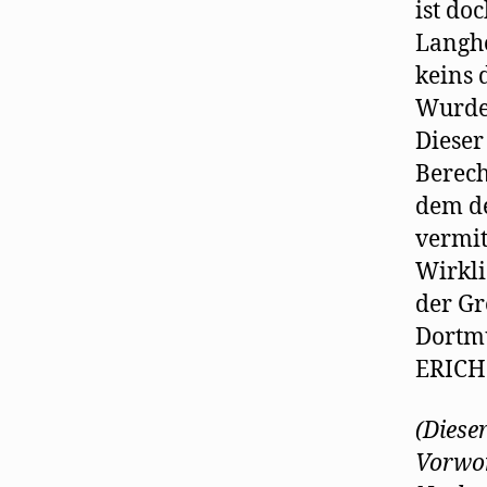
ist do
Langho
keins 
Wurde
Dieser
Berech
dem de
vermit
Wirkli
der Gr
Dortmu
ERICH
(Diese
Vorwor