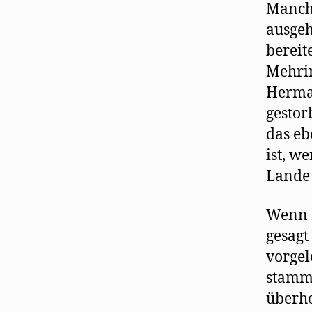
Manche
ausgeh
bereit
Mehrin
Herman
gestor
das eb
ist, w
Lande 
Wenn z
gesagt
vorgel
stamme
überho