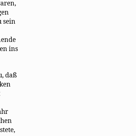
waren,
gen
u sein
nende
en ins
u, daß
cken
t
ahr
chen
stete,