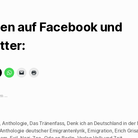
len auf Facebook und
tter:
K
K
K
K
l
l
l
l
i
i
i
i
c
c
c
c
k
k
k
k
e
e
e
e
,
n
n
n
en …
u
,
,
z
m
u
u
u
a
m
m
m
u
a
e
A
f
u
i
u
X
f
n
s
,
Anthologie
,
Das Tränenfass
,
Denk ich an Deutschland in der
z
W
e
d
u
h
m
r
 Anthologie deutscher Emigrantenlyrik
,
Emigration
,
Erich Gris
rter
t
a
F
u
e
t
r
c
sam
,
Exil
,
Nazi-Zoo
,
Ode an Berlin
,
Verlag Volk und Zeit