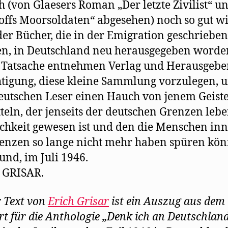
ch (von Glaesers Roman „Der letzte Zivilist“ u
ffs Moorsoldaten“ abgesehen) noch so gut w
der Bücher, die in der Emigration geschrieben
n, in Deutschland neu herausgegeben worde
 Tatsache entnehmen Verlag und Herausgebe
tigung, diese kleine Sammlung vorzulegen, 
utschen Leser einen Hauch von jenem Geiste
teln, der jenseits der deutschen Grenzen leb
chkeit gewesen ist und den die Menschen in
enzen so lange nicht mehr haben spüren kön
nd, im Juli 1946.
 GRISAR.
r Text von
Erich Grisar
ist ein Auszug aus dem
t für die Anthologie „Denk ich an Deutschland