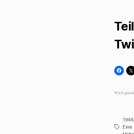
Tei
Twi
K
l
i
c
k
,
u
Wird gelad
m
a
u
f
F
a
1946
c
e
Eine
Schlagwö
b
o
Müh