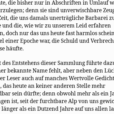
te, die bisher nur in Abschriften in Umlauf 
rzulegen; denn sie sind unverwischbare Zeu
Zeit, die uns damals unerträgliche Barbarei z
 und die, wie wir zu unserem Leid erfahren
, doch nur das uns heute fast harmlos schei
el einer Epoche war, die Schuld und Verbrech
e häufte.
t des Entstehens dieser Sammlung führte daz
r bekannte Name fehlt, aber neben den Lü
er Leser auch auf manches Wertvolle Gedich
, das heute an keiner anderen Stelle mehr
dbar sein dürfte; denn obwohl mehr als ein J
gen ist, seit der furchtbare Alp von uns gewi
r länger als ein Dutzend Jahre auf uns allen la