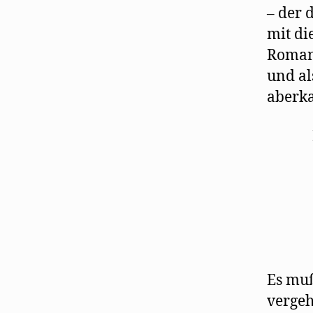
– der 
mit di
Roman 
und al
aberka
Es muß
vergeh