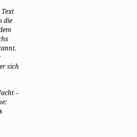
 Text
m die
 dem
chs
kannt.
r
er sich
Nacht –
he:
s