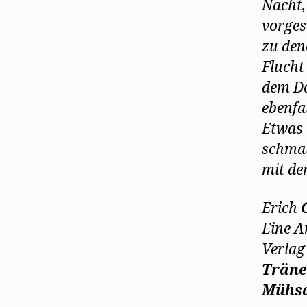
Nacht,
vorges
zu den
Flucht
dem Do
ebenfa
Etwas 
schmal
mit de
Erich
Eine A
Verlag
Träne
Mühs