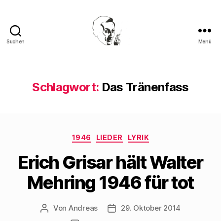
Suchen
Menü
Walter
Mehring
Schlagwort:
Das Tränenfass
Kategorien
1946
LIEDER
LYRIK
Erich Grisar hält Walter
Mehring 1946 für tot
Von
Andreas
29. Oktober 2014
Beitragsautor
Beitragsdatum