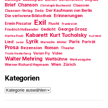
Anthologie
Autobiografie
Biografie
n
Brief
Chanson
Claassen
Christoph Buchwald
s
t
Der Kaufmann von Berlin
Claassen-Verlag
Dada
e
Erinnerungen
r
Die verlorene Bibliothek
g
Exil
e
Erwin Piscator
Flucht
Frankreich
ö
f
George Grosz
Gedicht
Friedrich Hollaender
f
Kabarett
n
Kurt Tucholsky
Hertha Pauli
Kurt Weill
e
Lyrik
t
Paris
Lied
Porträt
Marseille
Müller
Lieder
)
Prosa
Roman
Rezension
Theater
Video
Varian Fry
Trude Hesterberg
Walter Mehring
Weltbühne
Werkausgabe
Wien
Zürich
Werner Richard Heymann
Kategorien
Kategorien