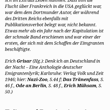
sch im Exil das Leben nahmen. Dass ihm die
Flucht über Frankreich in die USA geglückt war,
war dem dem Dortmunder Autor, der während
des Dritten Reichs ebenfalls mit
Publikationsverbot belegt war, nicht bekannt.
Etwas mehr als ein Jahr nach der Kapitulation ist
der schmale Band erschienen und war einer der
ersten, der sich mit dem Schaffen der Eimgranten
beschäftigte.
Erich
Grisar
(Hg.): Denk ich an Deutschland in
der Nacht – Eine Anthologie deutscher
Emigrantenlyrik; Karlsruhe: Verlag Volk und Zeit
1946; hier:
Nazi-Zoo
, S.44 f;
Das Tränenfass
, S.
46 f.,
Ode an Berlin
, S. 48 f.,
Erich Mühsam
, S.
50.)