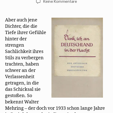
zu
Keine Kommentare
Erich
Grisar
hält
Aber auch jene
Walter
Dichter, die die
Mehring
Tiefe ihrer Gefühle
1946
hinter der
für
strengen
tot
Sachlichkeit ihres
Stils zu verbergen
trachten, haben
schwer an der
Verlassenheit
getragen, in die
das Schicksal sie
gestoßen. So
bekennt Walter
Mehring – der doch vor 1933 schon lange Jahre