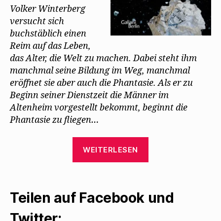
Volker Winterberg
versucht sich
buchstäblich einen
Reim auf das Leben,
das Alter, die Welt zu machen. Dabei steht ihm
manchmal seine Bildung im Weg, manchmal
eröffnet sie aber auch die Phantasie. Als er zu
Beginn seiner Dienstzeit die Männer im
Altenheim vorgestellt bekommt, beginnt die
Phantasie zu fliegen…
„Hilmar
WEITERLESEN
Klute
erinnert
an
Teilen auf Facebook und
Walter
Mehring
Twitter: