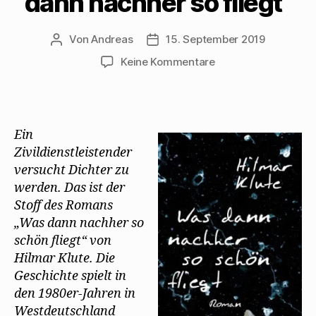
dann nachher so fliegt“
Von
Andreas
15. September 2019
Beitragsautor
Beitragsdatum
zu
Keine Kommentare
Hilmar
Klute
erinnert
an
Ein
Walter
Zivildienstleistender
Mehring
versucht Dichter zu
in
seinem
werden. Das ist der
Roman
Stoff des Romans
„Was
„Was dann nachher so
dann
schön fliegt“ von
nachher
Hilmar Klute. Die
so
Geschichte spielt in
fliegt“
den 1980er-Jahren in
Westdeutschland