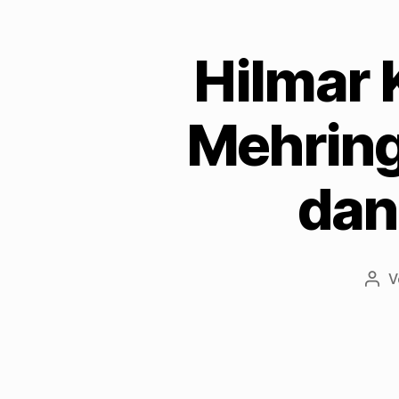
Hilmar 
Mehring
dan
V
Beit