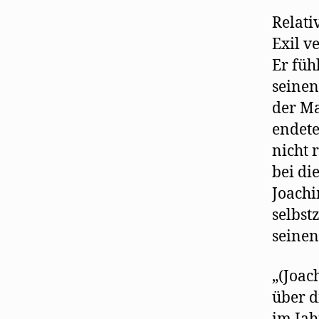
Relati
Exil v
Er füh
seinen
der Ma
endete
nicht 
bei di
Joachi
selbst
seinen
„(Joac
über d