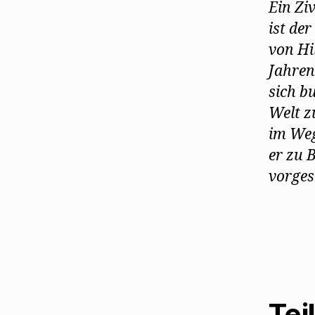
Ein Zi
ist de
von Hi
Jahren
sich b
Welt z
im Weg
er zu 
vorges
Tei