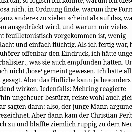
nkt dar, so logisch ich konnte, warum ich dies
osa nicht in Ordnung finde, warum ihre For
ganz anderes zu zielen scheint als auf das, w
u ausgedrückt wird, und warum mir vieles
ht feuilletonistisch vorgekommen ist, wenig
acht und einfach flüchtig. Als ich fertig war, 
Zuhörer offenbar den Eindruck, ich hätte ung
rbalisiert, was sie auch empfunden hatten. U
ch nicht ‚böse‘ gemeint gewesen. Ich hatte all
h gesagt. Aber das Höfliche kann ja besonders
dend wirken. Iedenfalls: Mehring reagierte
hin ungeheuer bestürzt, reiste wohl auch glei
ar sagten dann: also, der junge Mann argume
gezeichnet. Aber dann kam der Christian Per
ch zu und blaffte ziemlich ruppig zu dem Neu