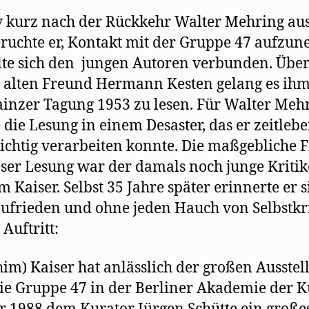
m
F
Me
v kurz nach der Rückkehr Walter Mehring au
e
n
au
s
eruchte er, Kontakt mit der Gruppe 47 aufzu
t
de
e
lte sich den jungen Autoren verbunden. Übe
G
r
g
4
 alten Freund Hermann Kesten gelang es ihm
e
ö
f
inzer Tagung 1953 zu lesen. Für Walter Meh
f
n
 die Lesung in einem Desaster, das er zeitleb
e
t
richtig verarbeiten konnte. Die maßgebliche F
)
eser Lesung war der damals noch junge Kritik
m Kaiser. Selbst 35 Jahre später erinnerte er s
zufrieden und ohne jeden Hauch von Selbstkr
 Auftritt:
him) Kaiser hat anlässlich der großen Ausstel
ie Gruppe 47 in der Berliner Akademie der K