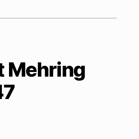
t Mehring
47
oachim
iser
rgrault