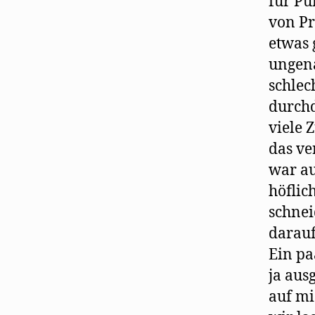
für Pu
von Pr
etwas 
ungena
schlec
durchd
viele 
das ve
war au
höflic
schnei
darauf
Ein pa
ja aus
auf mi