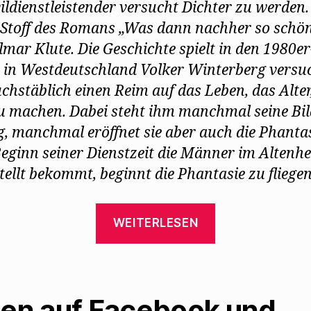
vildienstleistender versucht Dichter zu werden
r Stoff des Romans „Was dann nachher so schön 
lmar Klute. Die Geschichte spielt in den 1980er
 in Westdeutschland Volker Winterberg versu
uchstäblich einen Reim auf das Leben, das Alter,
u machen. Dabei steht ihm manchmal seine Bi
, manchmal eröffnet sie aber auch die Phantas
Beginn seiner Dienstzeit die Männer im Altenh
tellt bekommt, beginnt die Phantasie zu flieg
„Hilmar
WEITERLESEN
Klute
erinnert
an
Walter
len auf Facebook und