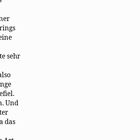
s
iner
rings
eine
te sehr
also
unge
fiel.
n. Und
ter
a das