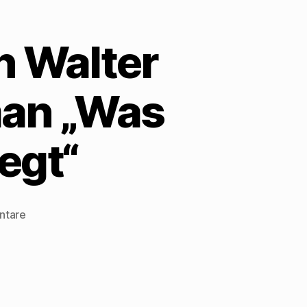
n Walter
man „Was
egt“
zu
ntare
Hilmar
Klute
erinnert
an
Walter