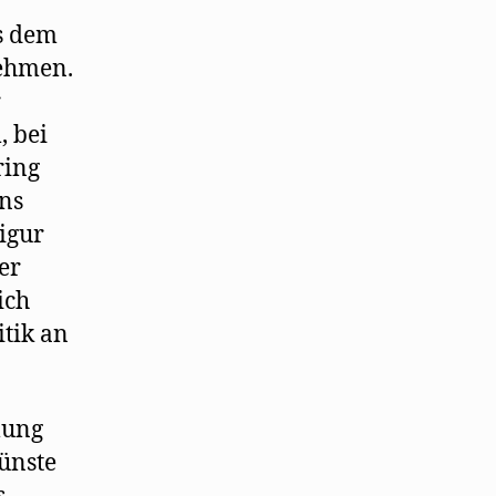
hring
s dem
s
nehmen.
r
r
ruppe
7
, bei
ring
ens
igur
er
ich
itik an
lung
ünste