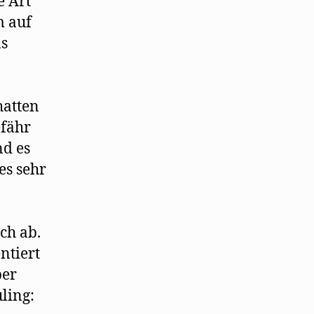
e Art
m auf
as
hatten
efähr
nd es
es sehr
ch ab.
ntiert
ber
ling: