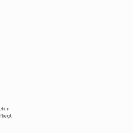
chim
fliegt
,