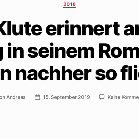
Kategorien
2018
Klute erinnert a
 in seinem Ro
n nachher so fli
on
Andreas
15. September 2019
Keine Komme
ragsautor
Beitragsdatum