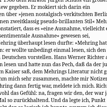
r 1988 dem Kurator Jürgen Schütte ein große
iew gegeben. Er mokiert sich darin ein
en über »jenen nostalgisch-verkitschten Berl
enen zweitklassig pseudo-brillanten Stil« Meh
nstatiert, dass es »eine Ausnahme, vielleicht 
sentimentale Ausnahme« gewesen sei,
ehring überhaupt lesen durfte: »Mehring hat
n: er wollte unbedingt einmal lesen, sich den
 Deutschen vorstellen. Hans Werner Richter 
hn lesen und hatte nun das Pech, daß da der j
m Kaiser saß, dem Mehrings Literatur nicht ge
ahm mich sehr zusammen, machte mir Notize
hring dann fertig war, meldete ich mich. Rich
wohl das Gefühl: na, fragen wir den, der war j
Mal so zurückhaltend. Und da legte ich, Punkt