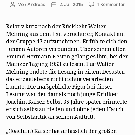
zu
Von
Andreas
2. Juli 2015
1 Kommentar
Beitragsautor
Beitragsdatum
Joac
Kais
verg
Relativ kurz nach der Rückkehr Walter
Mehr
Mehring aus dem Exil veruchte er, Kontakt mit
aus
der Gruppe 47 aufzunehmen. Er fühlte sich den
der
jungen Autoren verbunden. Über seinen alten
Grup
Freund Hermann Kesten gelang es ihm, bei der
47
Mainzer Tagung 1953 zu lesen. Für Walter
Mehring endete die Lesung in einem Desaster,
das er zeitlebens nicht richtig verarbeiten
konnte. Die maßgebliche Figur bei dieser
Lesung war der damals noch junge Kritiker
Joachim Kaiser. Selbst 35 Jahre später erinnerte
er sich selbstzufrieden und ohne jeden Hauch
von Selbstkritik an seinen Auftritt:
„(Joachim) Kaiser hat anlässlich der großen