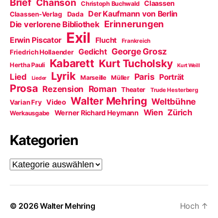
Brief
Chanson
Claassen
Christoph Buchwald
Der Kaufmann von Berlin
Claassen-Verlag
Dada
Erinnerungen
Die verlorene Bibliothek
Exil
Erwin Piscator
Flucht
Frankreich
George Grosz
Gedicht
Friedrich Hollaender
Kabarett
Kurt Tucholsky
Hertha Pauli
Kurt Weill
Lyrik
Paris
Lied
Porträt
Marseille
Müller
Lieder
Prosa
Roman
Rezension
Theater
Trude Hesterberg
Walter Mehring
Weltbühne
Video
Varian Fry
Wien
Zürich
Werner Richard Heymann
Werkausgabe
Kategorien
Kategorien
© 2026
Walter Mehring
Hoch
↑