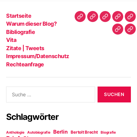
Startseite
Startseite
Warum
Bibliografie
Vita
Zit
Warum dieser Blog?
dieser
|
Bibliografie
Impres
Re
Blog?
Tw
Vita
Zitate | Tweets
Impressum/Datenschutz
Rechteanfrage
Suche
nach:
Schlagwörter
Berlin
Bertolt Brecht
Anthologie
Autobiografie
Biografie