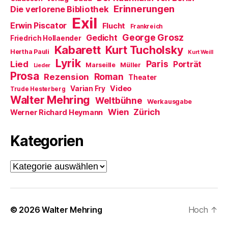
F
Erinnerungen
Die verlorene Bibliothek
e
n
Exil
s
Erwin Piscator
Flucht
Frankreich
t
e
George Grosz
Gedicht
Friedrich Hollaender
r
Kabarett
Kurt Tucholsky
g
Hertha Pauli
Kurt Weill
e
Lyrik
ö
Paris
Lied
Porträt
Marseille
Müller
Lieder
f
Prosa
f
Roman
Rezension
Theater
n
e
Video
Varian Fry
Trude Hesterberg
t
Walter Mehring
Weltbühne
)
Werkausgabe
Wien
Zürich
Werner Richard Heymann
Kategorien
Kategorien
© 2026
Walter Mehring
Hoch
↑