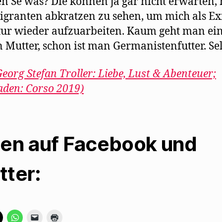
n Se was? Die können ja gar nicht erwarten,
igranten abkratzen zu sehen, um mich als Exi
tur wieder aufzuarbeiten. Kaum geht man ei
 Mutter, schon ist man Germanistenfutter. Sel
Georg Stefan Troller: Liebe, Lust & Abenteuer;
den: Corso 2019)
len auf Facebook und
tter:
K
K
K
K