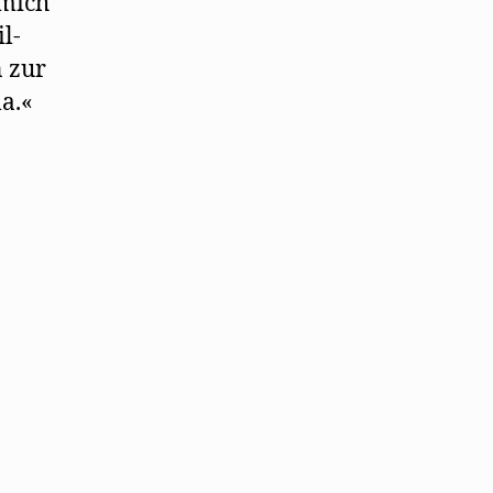
 mich
l-
n zur
a.«