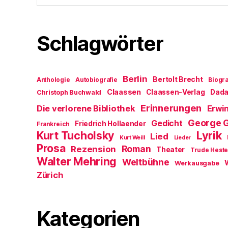
Schlagwörter
Berlin
Bertolt Brecht
Anthologie
Autobiografie
Biogra
Claassen
Claassen-Verlag
Dad
Christoph Buchwald
Erinnerungen
Die verlorene Bibliothek
Erwin
George 
Gedicht
Friedrich Hollaender
Frankreich
Kurt Tucholsky
Lyrik
Lied
Kurt Weill
Lieder
Prosa
Roman
Rezension
Theater
Trude Hest
Walter Mehring
Weltbühne
Werkausgabe
Zürich
Kategorien