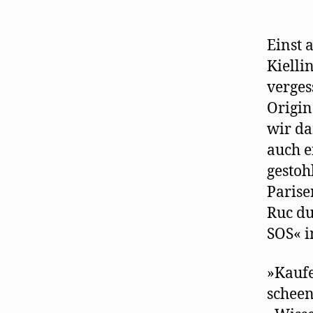
Einst 
Kielli
verges
Origin
wir da
auch e
gestoh
Parise
Ruc du
SOS« i
»Kaufe
scheen