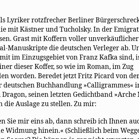
als Lyriker rotzfrecher Berliner Bürgerschreck
nie mit Kästner und Tucholsky. In der Emigra
sen. Grast mit Koffern voller unverkäuflicher
al-Manuskripte die deutschen Verleger ab. U
mit im Einzugsgebiet von Franz Kafka sind, i
iner dieser Koffer, so wie im Roman, im Zug
len worden. Beredet jetzt Fritz Picard von de
r deutschen Buchhandlung »Calligrammes« i
 Dragon, seinen letzten Gedichtband »Arche
n die Auslage zu stellen. Zu mir:
n Sie mir eins ab, dann schreib ich Ihnen au
e Widmung hinein.« (Schließlich beim Wegg