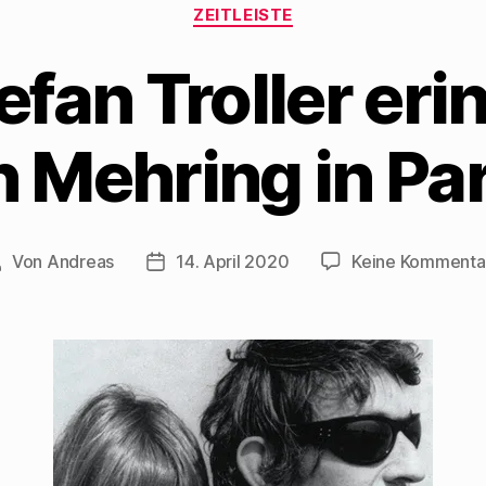
Kategorien
ZEITLEISTE
fan Troller eri
n Mehring in Par
Von
Andreas
14. April 2020
Keine Kommenta
eitragsautor
Beitragsdatum