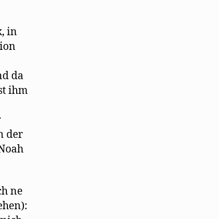
, in
tion
nd da
st ihm
r
n der
 Noah
ch ne
ehen):