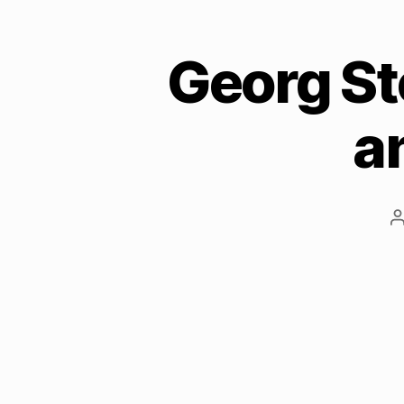
Georg Ste
a
B