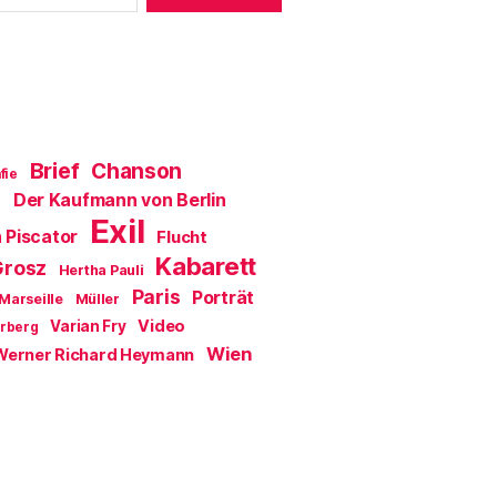
f
n
e
t
)
Brief
Chanson
fie
Der Kaufmann von Berlin
a
Exil
 Piscator
Flucht
Kabarett
Grosz
Hertha Pauli
Paris
Porträt
Marseille
Müller
Video
Varian Fry
erberg
Wien
Werner Richard Heymann