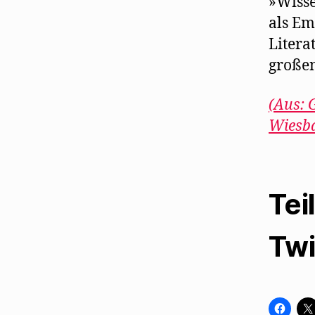
»Wisse
als Em
Litera
großen
(Aus: 
Wiesba
Tei
Twi
K