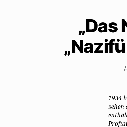
„Das 
„Nazifü
1934 h
sehen 
enthäl
Profun