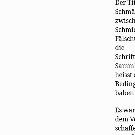
Der Ti
Schmäh
zwisch
Schmie
Fälsc
die
Schrif
Sammlu
heisst
Beding
baben 
Es wär
dem Vo
schaff