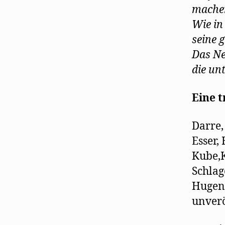
machen
Wie in
seine 
Das Ne
die un
Eine t
Darre,
Esser,
Kube,K
Schlag
Hugenb
unverö