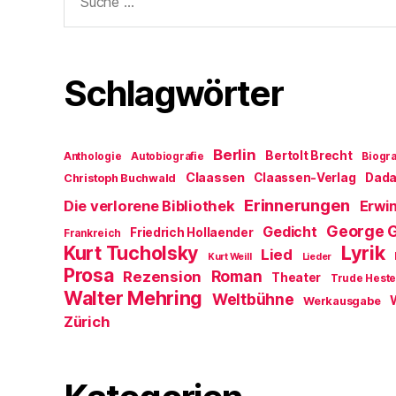
nach:
Schlagwörter
Berlin
Bertolt Brecht
Anthologie
Autobiografie
Biogra
Claassen
Claassen-Verlag
Dad
Christoph Buchwald
Erinnerungen
Die verlorene Bibliothek
Erwin
George 
Gedicht
Friedrich Hollaender
Frankreich
Kurt Tucholsky
Lyrik
Lied
Kurt Weill
Lieder
Prosa
Roman
Rezension
Theater
Trude Hest
Walter Mehring
Weltbühne
Werkausgabe
Zürich