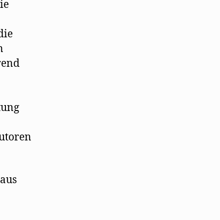
ie
die
n
rend
tung
Autoren
 aus