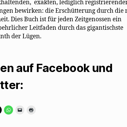
haltenden, exakten, lediglich registrierende
gen bewirken: die Erschütterung durch die 
it. Dies Buch ist für jeden Zeitgenossen ein
ehrlicher Leitfaden durch das gigantischste
nth der Lügen.
len auf Facebook und
tter:
K
K
K
K
l
l
l
l
i
i
i
i
c
c
c
c
k
k
k
k