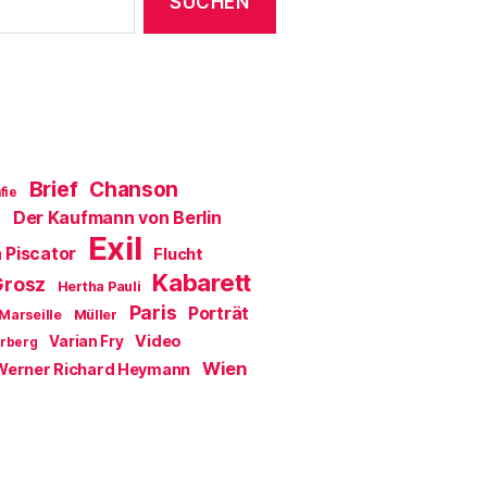
)
Brief
Chanson
fie
Der Kaufmann von Berlin
a
Exil
 Piscator
Flucht
Kabarett
Grosz
Hertha Pauli
Paris
Porträt
Marseille
Müller
Video
Varian Fry
erberg
Wien
Werner Richard Heymann