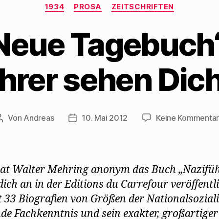
Kategorien
1934
PROSA
ZEITSCHRIFTEN
Neue Tagebuch“ 
hrer sehen Dich
Von
Andreas
10. Mai 2012
Keine Kommenta
Beitragsautor
Beitragsdatum
at Walter Mehring anonym das Buch „Nazifü
dich an in der Editions du Carrefour veröffentli
t 33 Biografien von Größen der Nationalsoziali
de Fachkenntnis und sein exakter, großartiger 