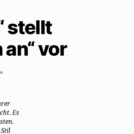
stellt
 an“ vor
zu
re
„Das
Neue
Tagebuch“
stellt
hrer
„Naziführer
cht. Es
sehen
sten.
Dich
an“
Stil