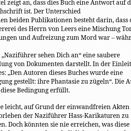
tel zeigt an, dass dies Buch eine Antwort auf d
schrift ist. Der Unterschied
en beiden Publikationen besteht darin, dass 
rerei des Herrn von Leers eine Mischung To
hungen und Aufreizung zum Mord war – wäh
t „Naziführer sehen Dich an“ eine saubere
ng von Dokumenten darstellt. In der Einlei
 es: „Den Autoren dieses Buches wurde eine
ung gestellt: ihre Phantasie zu zügeln“. Die 
diese Bedingung erfüllt.
e leicht, auf Grund der einwandfreien Akten
rleben der Naziführer Hass-Karikaturen zu
en. Doch könnten sie nie erreichen, was diese