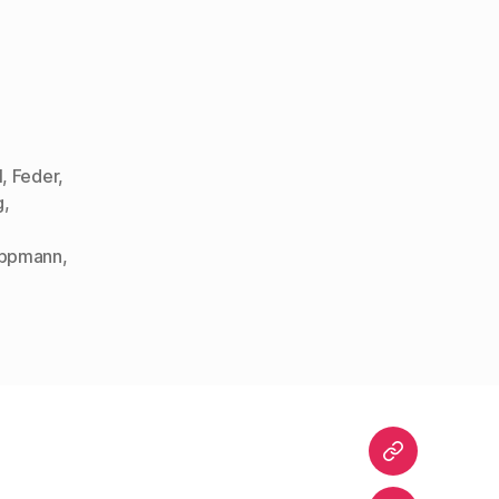
l
,
Feder
,
g
,
ppmann
,
Startseite