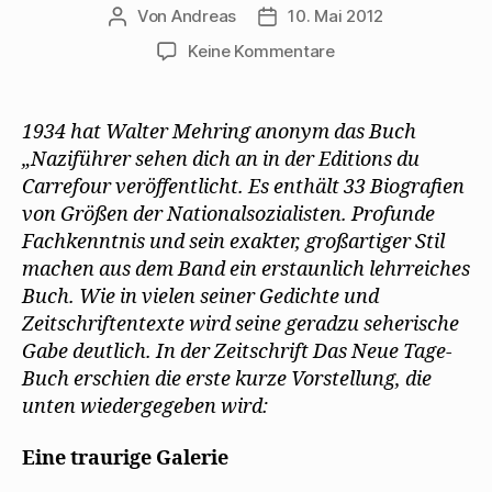
Von
Andreas
10. Mai 2012
Beitragsautor
Beitragsdatum
zu
Keine Kommentare
„Das
Neue
Tagebuch“
1934 hat Walter Mehring anonym das Buch
stellt
„Naziführer sehen dich an in der Editions du
„Naziführer
Carrefour veröffentlicht. Es enthält 33 Biografien
sehen
von Größen der Nationalsozialisten. Profunde
Dich
Fachkenntnis und sein exakter, großartiger Stil
an“
machen aus dem Band ein erstaunlich lehrreiches
vor
Buch. Wie in vielen seiner Gedichte und
Zeitschriftentexte wird seine geradzu seherische
Gabe deutlich. In der Zeitschrift Das Neue Tage-
Buch erschien die erste kurze Vorstellung, die
unten wiedergegeben wird:
Eine traurige Galerie