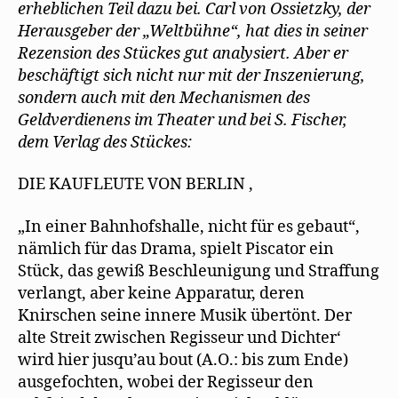
e
erheblichen Teil dazu bei. Carl von Ossietzky, der
ö
f
Herausgeber der „Weltbühne“, hat dies in seiner
f
n
Rezension des Stückes gut analysiert. Aber er
e
t
beschäftigt sich nicht nur mit der Inszenierung,
)
sondern auch mit den Mechanismen des
Geldverdienens im Theater und bei S. Fischer,
dem Verlag des Stückes:
DIE KAUFLEUTE VON BERLIN ,
„In einer Bahnhofshalle, nicht für es gebaut“,
nämlich für das Drama, spielt Piscator ein
Stück, das gewiß Beschleunigung und Straffung
verlangt, aber keine Apparatur, deren
Knirschen seine innere Musik übertönt. Der
alte Streit zwischen Regisseur und Dichter‘
wird hier jusqu’au bout (A.O.: bis zum Ende)
ausgefochten, wobei der Regisseur den