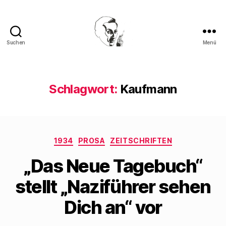
Suchen
Menü
Walter
Mehring
Schlagwort:
Kaufmann
Kategorien
1934
PROSA
ZEITSCHRIFTEN
„Das Neue Tagebuch“
stellt „Naziführer sehen
Dich an“ vor