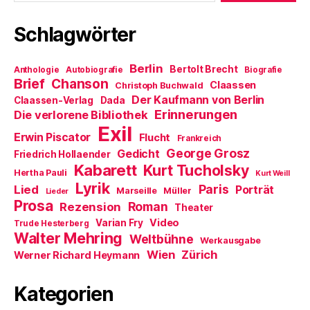
)
u
e
m
Schlagwörter
F
e
n
s
t
Berlin
Bertolt Brecht
Anthologie
Autobiografie
Biografie
e
Brief
Chanson
r
Claassen
Christoph Buchwald
g
Der Kaufmann von Berlin
Claassen-Verlag
Dada
e
ö
Erinnerungen
Die verlorene Bibliothek
f
Exil
f
Erwin Piscator
Flucht
n
Frankreich
e
George Grosz
Gedicht
Friedrich Hollaender
t
)
Kabarett
Kurt Tucholsky
Hertha Pauli
Kurt Weill
Lyrik
Paris
Lied
Porträt
Marseille
Müller
Lieder
Prosa
Roman
Rezension
Theater
Video
Varian Fry
Trude Hesterberg
Walter Mehring
Weltbühne
Werkausgabe
Wien
Zürich
Werner Richard Heymann
Kategorien