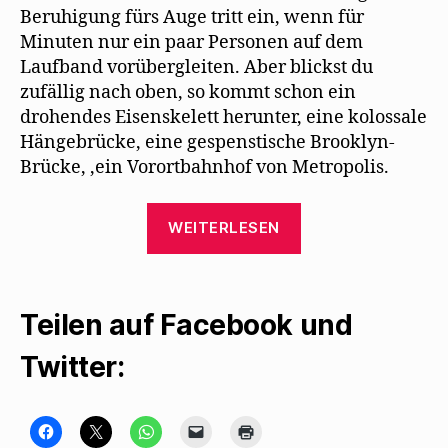
Beruhigung fürs Auge tritt ein, wenn für
Minuten nur ein paar Personen auf dem
Laufband vorübergleiten. Aber blickst du
zufällig nach oben, so kommt schon ein
drohendes Eisenskelett herunter, eine kolossale
Hängebrücke, eine gespenstische Brooklyn-
Brücke, ‚ein Vorortbahnhof von Metropolis.
„Carl
WEITERLESEN
von
Ossietzky
über
Teilen auf Facebook und
Mehrings
„Kaufmann
Twitter:
von
Berlin““
K
K
K
K
K
l
l
l
l
l