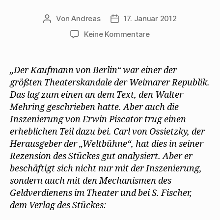
Von
Andreas
17. Januar 2012
Beitragsautor
Beitragsdatum
zu
Keine Kommentare
Carl
von
Ossietzky
„Der Kaufmann von Berlin“ war einer der
über
größten Theaterskandale der Weimarer Republik.
Mehrings
Das lag zum einen an dem Text, den Walter
„Kaufmann
Mehring geschrieben hatte. Aber auch die
von
Inszenierung von Erwin Piscator trug einen
Berlin“
erheblichen Teil dazu bei. Carl von Ossietzky, der
Herausgeber der „Weltbühne“, hat dies in seiner
Rezension des Stückes gut analysiert. Aber er
beschäftigt sich nicht nur mit der Inszenierung,
sondern auch mit den Mechanismen des
Geldverdienens im Theater und bei S. Fischer,
dem Verlag des Stückes: