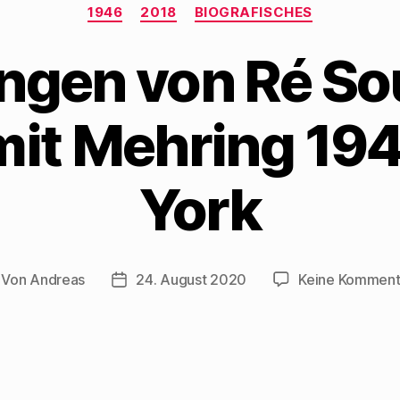
Kategorien
1946
2018
BIOGRAFISCHES
ngen von Ré So
mit Mehring 19
York
Von
Andreas
24. August 2020
Keine Komment
itragsautor
Beitragsdatum