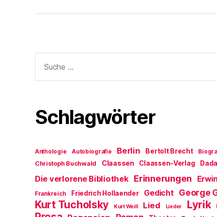
Suche
nach:
Schlagwörter
Berlin
Bertolt Brecht
Anthologie
Autobiografie
Biogra
Claassen
Claassen-Verlag
Dad
Christoph Buchwald
Erinnerungen
Die verlorene Bibliothek
Erwin
George 
Gedicht
Friedrich Hollaender
Frankreich
Kurt Tucholsky
Lyrik
Lied
Kurt Weill
Lieder
Prosa