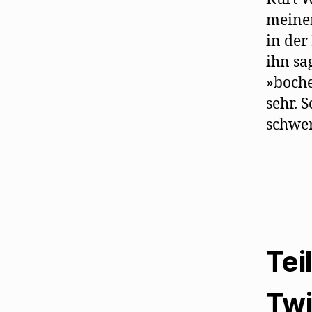
meinen
in der
ihn sa
»boche
sehr. 
schwer
Tei
Twi