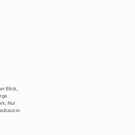
er Blick
,
rge
rk
,
Nur
uhaus in