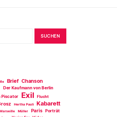
e
r
g
e
ö
f
f
n
e
t
)
Brief
Chanson
fie
Der Kaufmann von Berlin
a
Exil
 Piscator
Flucht
Kabarett
Grosz
Hertha Pauli
Paris
Porträt
Marseille
Müller