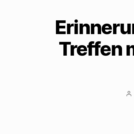
Erinneru
Treffen 
Be