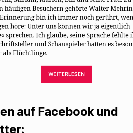
 häufigen Besuchern gehörte Walter Mehrin
 Erinnerung bin ich immer noch gerührt, wen
gen höre: Unter uns können wir ja eigentlich
« sprechen. Ich glaube, seine Sprache fehlte 
Schriftsteller und Schauspieler hatten es beso
 als Flüchtlinge.
„Erinnerunge
WEITERLESEN
von
Ré
Soupault
an
len auf Facebook und
Treffen
mit
tter: