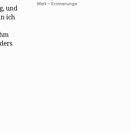
Welt – Erinnerunge
g, und
n ich
ihm
nders
n