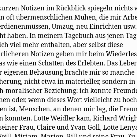
kurzen Notizen im Rückblick spiegeln nichts 
n oft übermenschlichen Mühen, die mir Arbe
rdienenmüssen, Umzug, neu Einrichten usw.
t haben. In meinem Tagebuch aus jenen Tage
ich viel mehr enthalten, aber selbst diese
rlicheren Notizen geben mir beim Wiederle
as wie einen Schatten des Erlebten. Das Leben
 eigenen Behausung brachte mir so manche
herung, nicht etwa in materieller, sondern in
ch-moralischer Beziehung: ich konnte Freund
hen oder, wenn dieses Wort vielleicht zu hoch
fen ist, Menschen, an denen mir lag, die Freu
 konnten. Lotte Weidler kam, Richard Wrigh
 seiner Frau, Claire und Yvan Goll, Lotte Len
eill, Miriam, Marion, Bill und seine Frau. Zu