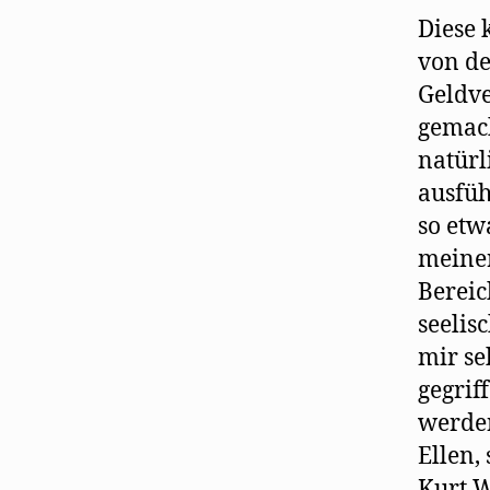
Diese 
von de
Geldve
gemach
natürl
ausfüh
so etw
meiner
Bereic
seelis
mir se
gegrif
werden
Ellen,
Kurt W