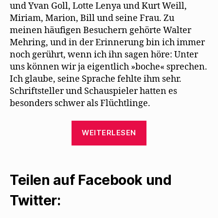
und Yvan Goll, Lotte Lenya und Kurt Weill,
Miriam, Marion, Bill und seine Frau. Zu
meinen häufigen Besuchern gehörte Walter
Mehring, und in der Erinnerung bin ich immer
noch gerührt, wenn ich ihn sagen höre: Unter
uns können wir ja eigentlich »boche« sprechen.
Ich glaube, seine Sprache fehlte ihm sehr.
Schriftsteller und Schauspieler hatten es
besonders schwer als Flüchtlinge.
„Erinnerungen
WEITERLESEN
von
Ré
Soupault
Teilen auf Facebook und
an
Treffen
Twitter:
mit