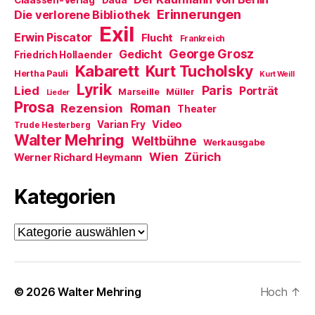
Claassen-Verlag
Dada
e
ö
Erinnerungen
Die verlorene Bibliothek
f
Exil
f
Erwin Piscator
Flucht
n
Frankreich
e
George Grosz
Gedicht
Friedrich Hollaender
t
)
Kabarett
Kurt Tucholsky
Hertha Pauli
Kurt Weill
Lyrik
Paris
Lied
Porträt
Marseille
Müller
Lieder
Prosa
Roman
Rezension
Theater
Video
Varian Fry
Trude Hesterberg
Walter Mehring
Weltbühne
Werkausgabe
Wien
Zürich
Werner Richard Heymann
Kategorien
Kategorien
© 2026
Walter Mehring
Hoch
↑