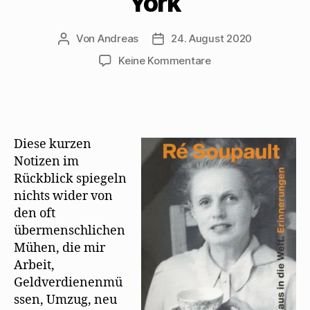
York
Von
Andreas
24. August 2020
Beitragsautor
Beitragsdatum
zu
Keine Kommentare
Erinnerungen
von
Ré
Soupault
an
Diese kurzen
Treffen
Notizen im
mit
Rückblick spiegeln
Mehring
nichts wider von
1946
in
den oft
New
übermenschlichen
York
Mühen, die mir
Arbeit,
Geldverdienenmü
ssen, Umzug, neu