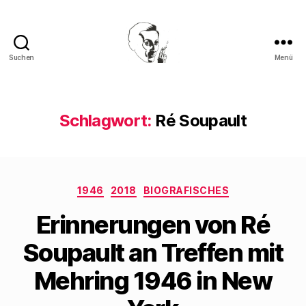
Suchen
Menü
Walter
Mehring
Schlagwort:
Ré Soupault
Kategorien
1946
2018
BIOGRAFISCHES
Erinnerungen von Ré
Soupault an Treffen mit
Mehring 1946 in New