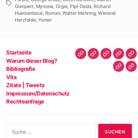
Schlagwörter
Gumpert
,
Mynona
,
Orgie
,
Pipi-Dada
,
Richard
Huelsenbeck
,
Roman
,
Walter Mehring
,
Wieland
Herzfelde
,
Yomar
Startseite
Startseite
Warum
Bibliografie
Vita
Zit
Warum dieser Blog?
dieser
|
Bibliografie
Impres
Re
Blog?
Tw
Vita
Zitate | Tweets
Impressum/Datenschutz
Rechteanfrage
Suche
nach: