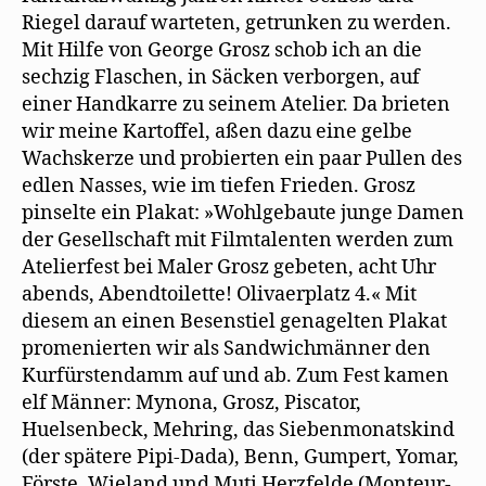
Riegel darauf warteten, getrunken zu werden.
Mit Hilfe von George Grosz schob ich an die
sechzig Flaschen, in Säcken verborgen, auf
einer Handkarre zu seinem Atelier. Da brieten
wir meine Kartoffel, aßen dazu eine gelbe
Wachskerze und probierten ein paar Pullen des
edlen Nasses, wie im tiefen Frieden. Grosz
pinselte ein Plakat: »Wohlgebaute junge Damen
der Gesellschaft mit Filmtalenten werden zum
Atelierfest bei Maler Grosz gebeten, acht Uhr
abends, Abendtoilette! Olivaerplatz 4.« Mit
diesem an einen Besenstiel genagelten Plakat
promenierten wir als Sandwichmänner den
Kurfürstendamm auf und ab. Zum Fest kamen
elf Männer: Mynona, Grosz, Piscator,
Huelsenbeck, Mehring, das Siebenmonatskind
(der spätere Pipi-Dada), Benn, Gumpert, Yomar,
Förste, Wieland und Muti Herzfelde (Monteur-