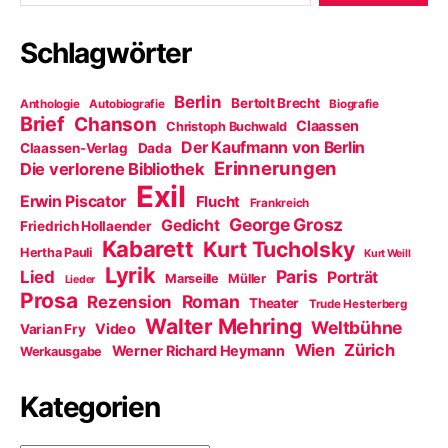
Schlagwörter
Berlin
Bertolt Brecht
Anthologie
Autobiografie
Biografie
Brief
Chanson
Claassen
Christoph Buchwald
Der Kaufmann von Berlin
Claassen-Verlag
Dada
Erinnerungen
Die verlorene Bibliothek
Exil
Erwin Piscator
Flucht
Frankreich
George Grosz
Gedicht
Friedrich Hollaender
Kabarett
Kurt Tucholsky
Hertha Pauli
Kurt Weill
Lyrik
Paris
Lied
Porträt
Marseille
Müller
Lieder
Prosa
Roman
Rezension
Theater
Trude Hesterberg
Walter Mehring
Weltbühne
Video
Varian Fry
Wien
Zürich
Werner Richard Heymann
Werkausgabe
Kategorien