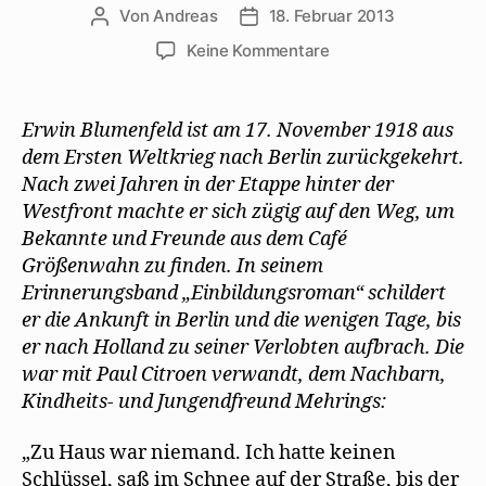
Von
Andreas
18. Februar 2013
Beitragsautor
Beitragsdatum
zu
Keine Kommentare
Erwin
Blumenfeld
erinnert
Erwin Blumenfeld ist am 17. November 1918 aus
an
dem Ersten Weltkrieg nach Berlin zurückgekehrt.
eine
Nach zwei Jahren in der Etappe hinter der
Orgie
Westfront machte er sich zügig auf den Weg, um
bei
Bekannte und Freunde aus dem Café
George
Größenwahn zu finden. In seinem
Grosz
Erinnerungsband „Einbildungsroman“ schildert
er die Ankunft in Berlin und die wenigen Tage, bis
er nach Holland zu seiner Verlobten aufbrach. Die
war mit Paul Citroen verwandt, dem Nachbarn,
Kindheits- und Jungendfreund Mehrings:
„Zu Haus war niemand. Ich hatte keinen
Schlüssel, saß im Schnee auf der Straße, bis der