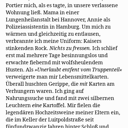
Portier mich, als es tagte, in unsere verlassene
Wohnung ließ. Mama in einer
Lungenheilanstalt bei Hannover, Annie als
Polizeiassistentin in Hamburg. Um mich zu
wärmen und gleichzeitig zu entlausen,
verbrannte ich meine Uniform: Kaisers
stinkenden Rock.
Nichts zu fressen.
Ich schlief
erst mal mehrere Tage besinnungslos und
erwachte fiebernd mit wolfsheulendem
Husten. Als
»Unerlaubt entfent vom Truppenteil«
verweigerte man mir Lebensmittelkarten.
Überall huschten Gerippe, die
mit
Karten am
Verhungern waren. Ich ging auf
Nahrungssuche und fand mit zwei silbernen
Leuchtern
eine
Kartoffel. Mir fielen die
legendären Hochzeitsweine meiner Eltern ein,
die im Keller der Luitpoldstraße seit
fünfundzwanzig Jahren hinter Schloß und