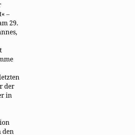
r
t« –
 am 29.
annes,
t
timme
n
letzten
r der
r in
tion
h den