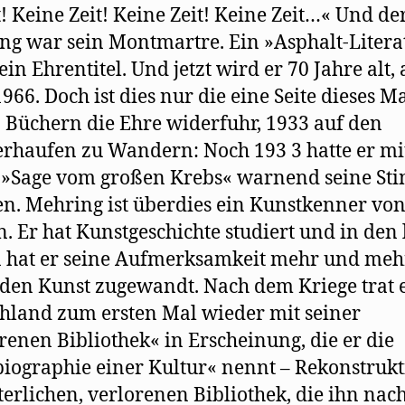
t! Keine Zeit! Keine Zeit! Keine Zeit…« Und de
g war sein Montmartre. Ein »Asphalt-Litera
ein Ehrentitel. Und jetzt wird er 70 Jahre alt,
1966. Doch ist dies nur die eine Seite dieses M
 Büchern die Ehre widerfuhr, 1933 auf den
erhaufen zu Wandern: Noch 193 3 hatte er mi
 »Sage vom großen Krebs« warnend seine S
n. Mehring ist überdies ein Kunstkenner vo
. Er hat Kunstgeschichte studiert und in den 
 hat er seine Aufmerksamkeit mehr und meh
den Kunst zugewandt. Nach dem Kriege trat e
hland zum ersten Mal wieder mit seiner
renen Bibliothek« in Erscheinung, die er die
iographie einer Kultur« nennt – Rekonstruk
terlichen, verlorenen Bibliothek, die ihn nac