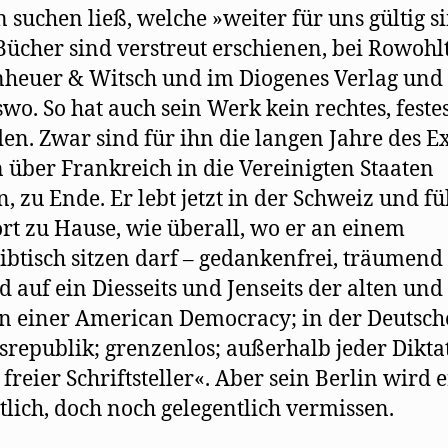
 suchen ließ, welche »weiter für uns gültig s
Bücher sind verstreut erschienen, bei Rowohlt
heuer & Witsch und im Diogenes Verlag und
wo. So hat auch sein Werk kein rechtes, feste
en. Zwar sind für ihn die langen Jahre des Ex
n über Frankreich in die Vereinigten Staaten
n, zu Ende. Er lebt jetzt in der Schweiz und fü
ort zu Hause, wie überall, wo er an einem
ibtisch sitzen darf – gedankenfrei, träumend
d auf ein Diesseits und Jenseits der alten un
in einer American Democracy; in der Deutsc
republik; grenzenlos; außerhalb jeder Dikta
 freier Schriftsteller«. Aber sein Berlin wird e
lich, doch noch gelegentlich vermissen.