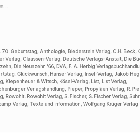
e
e
e
e
,
n
n
n
en …
u
,
,
z
m
u
u
u
a
m
m
m
u
a
e
A
f
u
i
u
X
f
n
s
z
W
e
d
u
h
m
r
t
a
F
u
e
t
r
c
,
70. Geburtstag
,
Anthologie
,
Biederstein Verlag
,
C.H. Beck
,
i
s
e
k
l
A
u
e
er Verlag
,
Claassen-Verlag
,
Deutsche Verlags-Anstalt
,
Die Bü
e
p
n
n
n
p
d
(
zehn
,
Die Neunzehn '66
,
DVA
,
F. A. Herbig Verlagsbuchhandl
(
z
e
W
W
u
i
i
rtstag
,
Glückwunsch
,
Hanser Verlag
,
Insel-Verlag
,
Jakob Heg
i
t
n
r
rter
r
e
e
d
ag
,
Kiepenheuer & Witsch
,
Kösel-Verlag
,
List
,
List Verlag
,
d
i
n
i
i
l
L
n
henburger Verlagshandlung
,
Pieper
,
Propyläen Verlag
,
R. Pi
n
e
i
n
n
n
n
e
ag
,
Rowohlt
,
Rowohlt Verlag
,
S. Fischer
,
S. Fischer Verlag
,
Suh
e
(
k
u
kamp Verlag
,
Texte und Information
,
Wolfgang Krüger Verlag
u
W
p
e
e
i
e
m
m
r
r
F
F
d
E
e
e
i
-
n
n
n
M
s
s
n
a
t
t
e
i
e
e
u
l
r