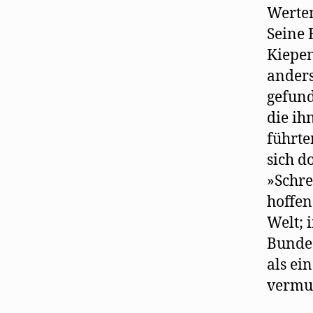
Werten
Seine 
Kiepen
anders
gefund
die ih
führte
sich d
»Schre
hoffen
Welt; 
Bundes
als ein
vermut