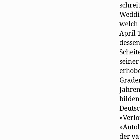
schrei
Weddin
welch 
April 
dessen
Scheit
seiner
erhobe
Graden
Jahren
bilden
Deutsc
»Verlo
»Autob
der vä