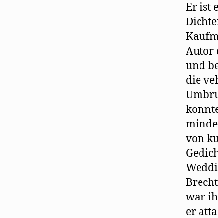
Er ist
Dichte
Kaufma
Autor 
und be
die ve
Umbruc
konnte
minder
von ku
Gedich
Weddin
Brecht
war ih
er att