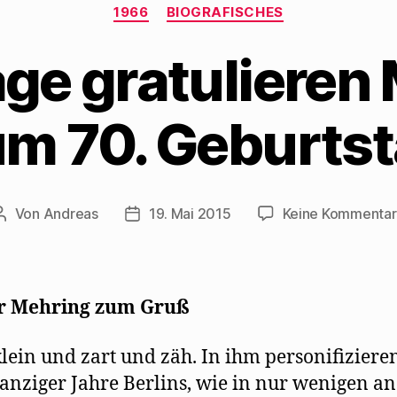
Kategorien
1966
BIOGRAFISCHES
age gratulieren
m 70. Geburts
Von
Andreas
19. Mai 2015
Keine Kommenta
Beitragsautor
Beitragsdatum
r Mehring zum Gruß
 klein und zart und zäh. In ihm personiﬁzieren
anziger Jahre Berlins, wie in nur wenigen a