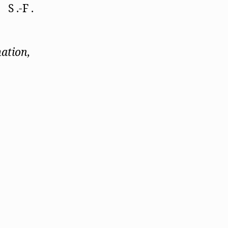
S .-F .
ation,