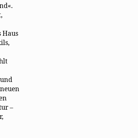
ind«.
,
s Haus
ils,
hlt
 und
d neuen
hen
tur –
r,