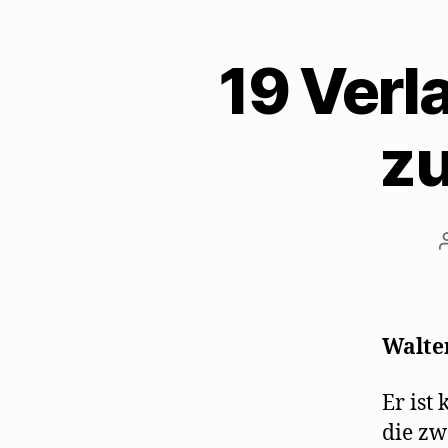
19 Verl
zu
Walte
Er ist
die zw