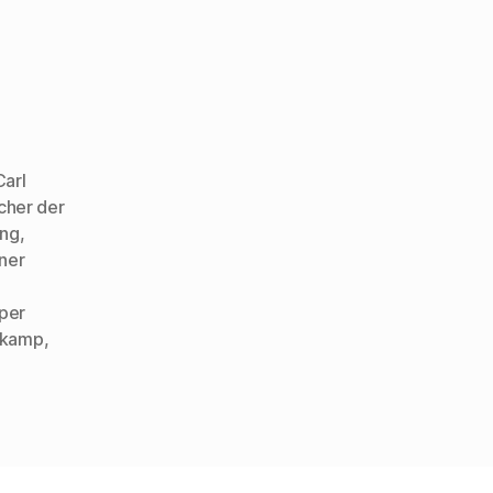
Carl
cher der
ung
,
ner
eper
rkamp
,