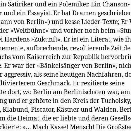
 ein Satiriker und ein Polemiker. Ein Chanson-
r und ein Essayist. Er hat Dramen geschriebe
nn von Berlin«) und kesse Lieder-Texte; Er
der »Weltbühne« und vorher noch beim »St
i Hardens »Zukunft«. Er ist ein Literat, wie i
hemente, aufbrechende, revoltierende Zeit de
hs vom Kaiserreich zur Republik hervorbr
. Er war der »Bänkelsänger von Berlin«, nich
 aggressiv, als seine heutigen Nachfahren, d
ltivierterem Geschmack. Er rezitierte seine
te dort, wo Berlin am Berlinischsten war, am
g und er gehörte in den Kreis der Tucholsky
, Klabund, Piscator, Kästner und Walden. Ber
m die Heimat, die er liebte und deren Gesells
ackierte: »… Mach Kasse! Mensch! Die Großsta