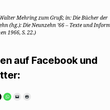
.: Walter Mehring zum Gruß; in: Die Bücher der
hn (hg.): Die Neunzehn ’66 – Texte und Inform
n 1966, S. 22.)
len auf Facebook und
tter:
K
K
K
K
l
l
l
l
i
i
i
i
c
c
c
c
k
k
k
k