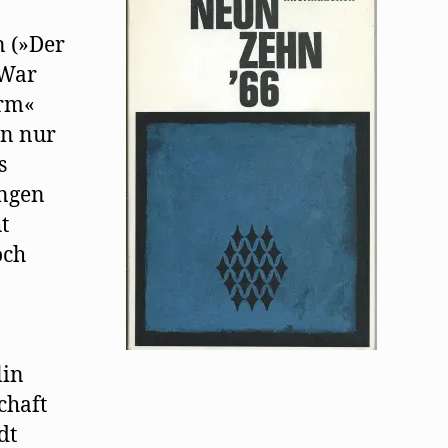
n (»Der
 War
urm«
hn nur
s
ingen
t
och
,
lin
chaft
dt