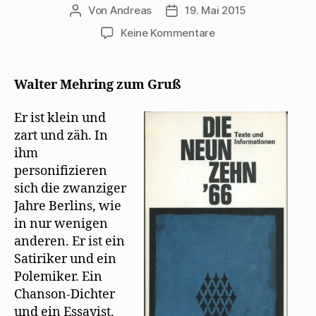
Von
Andreas
19. Mai 2015
Beitragsautor
Beitragsdatum
zu
Keine Kommentare
19
Verlage
gratulieren
Walter Mehring zum Gruß
Mehring
zum
Er ist klein und
70.
zart und zäh. In
Geburtstag
ihm
personiﬁzieren
sich die zwanziger
Jahre Berlins, wie
in nur wenigen
anderen. Er ist ein
Satiriker und ein
Polemiker. Ein
Chanson-Dichter
und ein Essayist.