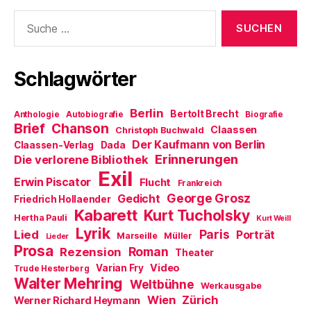
t
f
n
n
f
e
f
s
d
n
Suche
r
n
t
e
e
nach:
g
e
e
n
t
e
t
r
(
)
ö
)
g
W
f
e
i
f
ö
r
Schlagwörter
n
f
d
e
f
i
t
n
n
)
e
n
Berlin
t
e
Bertolt Brecht
Anthologie
Autobiografie
Biografie
)
u
Brief
Chanson
Claassen
Christoph Buchwald
e
m
Der Kaufmann von Berlin
Claassen-Verlag
Dada
F
Erinnerungen
Die verlorene Bibliothek
e
n
Exil
s
Erwin Piscator
Flucht
Frankreich
t
e
George Grosz
Gedicht
Friedrich Hollaender
r
Kabarett
Kurt Tucholsky
g
Hertha Pauli
Kurt Weill
e
Lyrik
ö
Paris
Lied
Porträt
Marseille
Müller
Lieder
f
Prosa
f
Roman
Rezension
Theater
n
e
Video
Varian Fry
Trude Hesterberg
t
Walter Mehring
Weltbühne
)
Werkausgabe
Wien
Zürich
Werner Richard Heymann