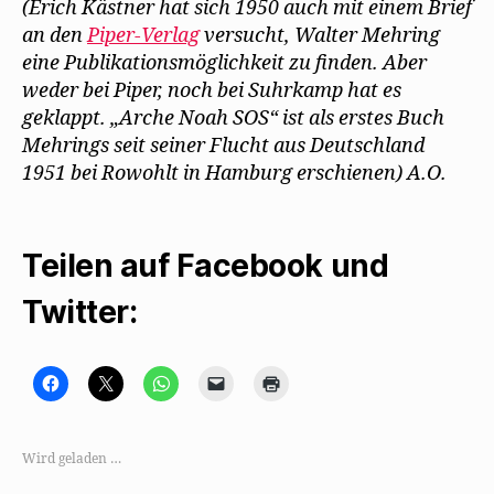
(Erich Kästner hat sich 1950 auch mit einem Brief
an den
Piper-Verlag
versucht, Walter Mehring
eine Publikationsmöglichkeit zu finden. Aber
weder bei Piper, noch bei Suhrkamp hat es
geklappt. „Arche Noah SOS“ ist als erstes Buch
Mehrings seit seiner Flucht aus Deutschland
1951 bei Rowohlt in Hamburg erschienen) A.O.
Teilen auf Facebook und
Twitter:
K
K
K
K
K
l
l
l
l
l
i
i
i
i
i
c
c
c
c
c
k
k
k
k
k
,
e
e
e
e
Wird geladen …
u
,
n
n
n
m
u
,
,
z