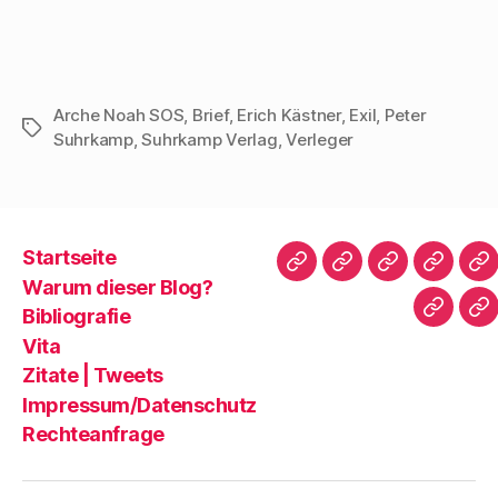
a
m
u
u
u
u
a
m
m
m
f
u
a
e
A
F
f
u
i
u
a
X
f
n
s
c
z
W
e
d
e
u
h
m
r
b
t
a
F
u
Arche Noah SOS
,
Brief
,
Erich Kästner
,
Exil
,
Peter
o
e
t
r
c
Schlagwörter
o
i
s
e
k
Suhrkamp
,
Suhrkamp Verlag
,
Verleger
k
l
A
u
e
z
e
p
n
n
u
n
p
d
(
t
(
z
e
W
e
W
u
i
i
i
i
t
n
r
l
r
e
e
d
e
d
i
n
i
Startseite
n
i
l
L
n
Startseite
Warum
Bibliografie
Vita
Zi
(
n
e
i
n
Warum dieser Blog?
W
n
n
n
e
dieser
|
i
e
(
k
u
Bibliografie
Impres
Re
r
u
W
p
e
Blog?
T
d
e
i
e
m
Vita
i
m
r
r
F
n
F
d
E
e
Zitate | Tweets
n
e
i
-
n
e
n
n
M
s
Impressum/Datenschutz
u
s
n
a
t
e
t
e
i
e
Rechteanfrage
m
e
u
l
r
F
r
e
z
g
e
g
m
u
e
n
e
F
s
ö
s
ö
e
e
f