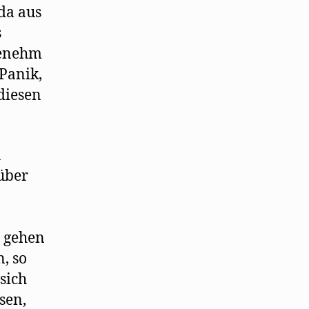
da aus
s
genehm
 Panik,
diesen
h
über
, gehen
, so
sich
sen,