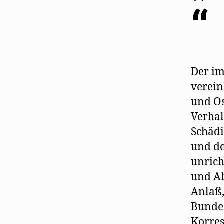
“
Der im
verein
und Os
Verhal
Schädi
und de
unrich
und Ab
Anlaß,
Bundes
Korres