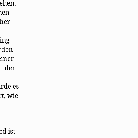
ehen.
hen
cher
ring
erden
einer
n der
rde es
t, wie
d ist