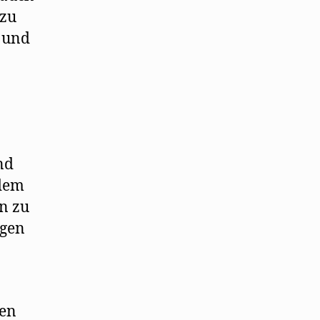
 zu
 und
nd
 dem
n zu
egen
hen