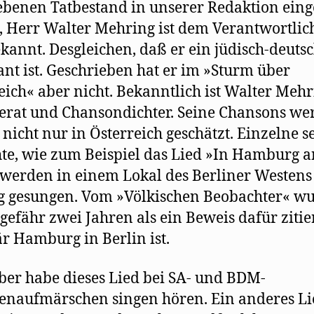
benen Tatbestand in unserer Redaktion eing
 Herr Walter Mehring ist dem Verantwortlic
ekannt. Desgleichen, daß er ein jüdisch-deuts
nt ist. Geschrieben hat er im »Sturm über
eich« aber nicht. Bekanntlich ist Walter Meh
terat und Chansondichter. Seine Chansons w
 nicht nur in Österreich geschätzt. Einzelne s
te, wie zum Beispiel das Lied »In Hamburg a
 werden in einem Lokal des Berliner Westens
g gesungen. Vom »Völkischen Beobachter« wu
gefähr zwei Jahren als ein Beweis dafür zitier
r Hamburg in Berlin ist.
lber habe dieses Lied bei SA- und BDM-
naufmärschen singen hören. Ein anderes Lie