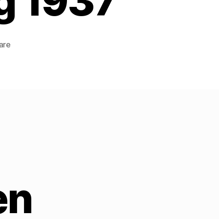
g 1937
zu
are
„Sturm
über
Österreich“
verteidigt
Mehring
1937
en