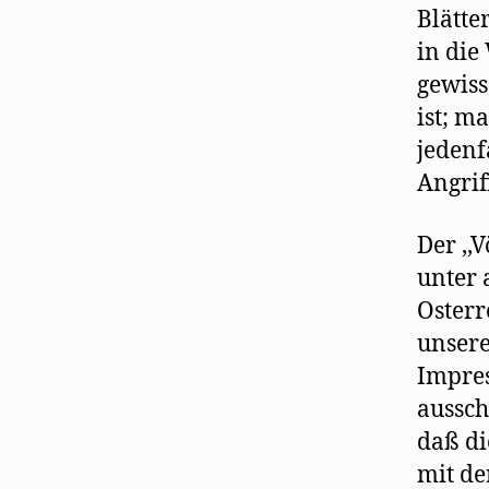
Blätte
in die
gewiss
ist; m
jedenf
Angrif
Der ,,
unter 
Osterr
unsere
Impres
aussch
daß di
mit de