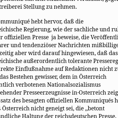
treiberei Stellung zu nehmen.
mmuniqué hebt hervor, daß die
eichische Regierung, wie der sachliche und ru
r offiziellen Presse ja beweise, die Veröffent
er und tendenziöser Nachrichten mißbillige
zeitig aber wird darauf hingewiesen, daß das
eichische außerordentlich tolerante Pressere
irekte Einflußnahme auf Redaktionen nicht z
 das Bestehen gewisser, dem in Österreich
tlich verbotenen Nationalsozialismus
ehender Presseerzeugnisse in·Osterreich zeig
satz des besagten offiziellen Kommuniqués h
 Österreich nicht geneigt sei, die ,,betont
ndliche Haltung der reichsdeutschen Presse,