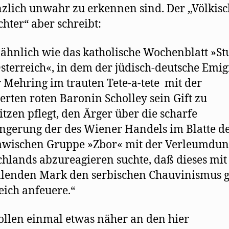
nzlich unwahr zu erkennen sind. Der ,,Völkis
hter“ aber schreibt:
 ähnlich wie das katholische Wochenblatt »S
sterreich«, in dem der jüdisch-deutsche Emig
 Mehring im trauten Tete-a-tete mit der
erten roten Baronin Scholley sein Gift zu
itzen pflegt, den Ärger über die scharfe
gerung der des Wiener Handels im Blatte d
awischen Gruppe »Zbor« mit der Verleumdu
hlands abzureagieren suchte, daß dieses mit 
llenden Mark den serbischen Chauvinismus 
eich anfeuere.“
llen einmal etwas näher an den hier