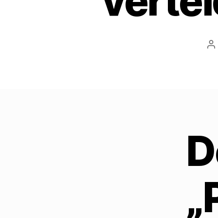
verte
B
D
„