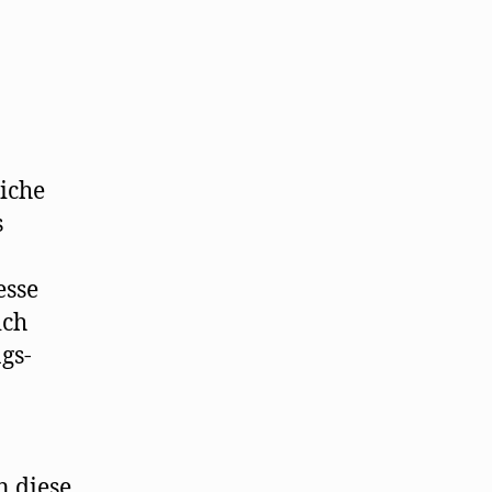
iche
s
esse
ich
gs-
n diese