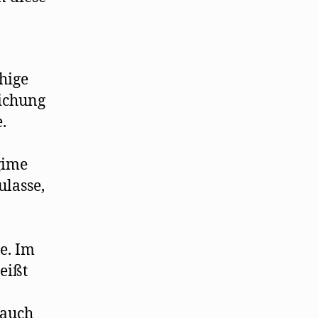
hige
lichung
.
gime
ulasse,
e. Im
eißt
 auch