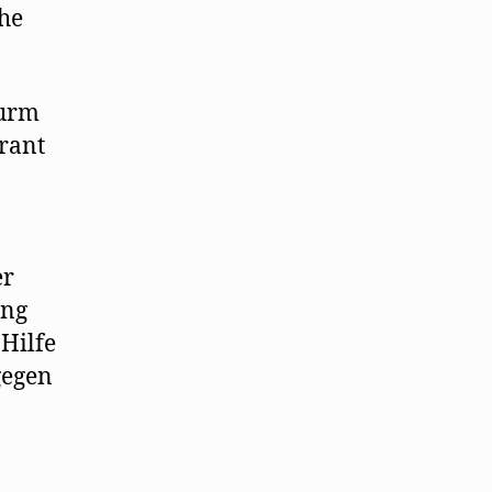
che
turm
rant
er
nng
Hilfe
gegen