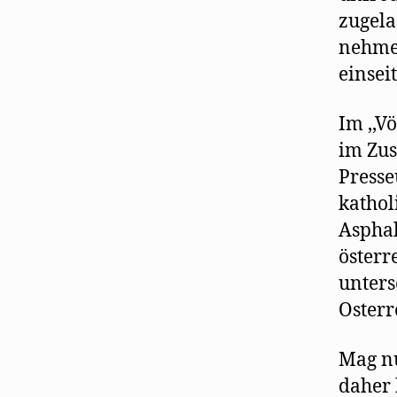
zugela
nehme
einsei
Im ,,V
im Zu
Presse
kathol
Asphal
österr
unters
Osterr
Mag nu
daher 