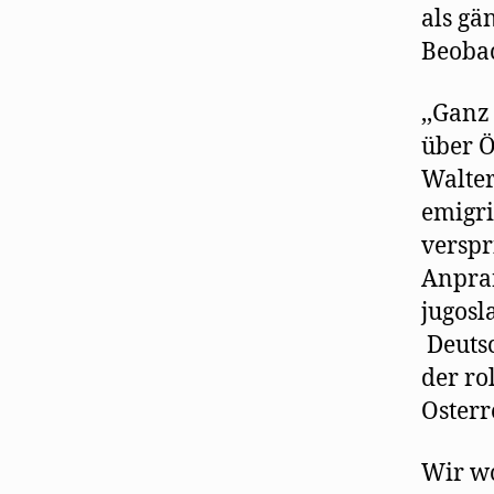
als gä
Beobac
,,Ganz
über Ö
Walter
emigri
verspr
Anpran
jugosl
Deutsc
der ro
Osterr
Wir wo