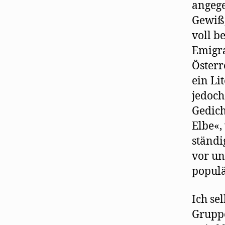
angege
Gewiß,
voll b
Emigra
Österr
ein Li
jedoch
Gedich
Elbe«,
ständi
vor un
populä
Ich se
Gruppe