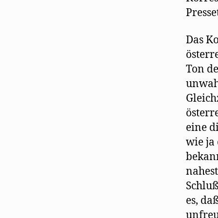
Presse
Das Ko
österr
Ton de
unwahr
Gleich
österr
eine d
wie ja
bekann
nahest
Schluß
es, daß
unfreu