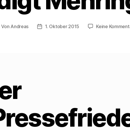
idigt Mehrin
Von
Andreas
1. Oktober 2015
Keine Komment
eitragsautor
Beitragsdatum
er
Pressefried