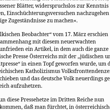
ssener Blätter, widerspruchslos zur Kenntnis
n, Einschüchterungsversuchen nachzugehen
tige Zugeständnisse zu machen«.
ölkischen Beobachter“ vom 17. März erschien
sammenhang mit diesem neuerwachten
unfrieden ein Artikel, in dem auch die ganze
ische Presse Österreichs mit der ,,jüdischen u
tpresse“ in einen Topf geworfen wurde, um
eichischen Katholizismus Volksfronttendenze
chieben und das deutsche Volk neuerdings g
eich aufzuhetzen.
n diese Pressehetze im Dritten Reiche nun
kommen, daß man fürchtet, in österreichisc