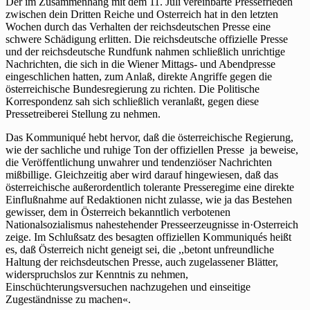
Mehring
Der im Zusammenhang mit dem 11. Juli vereinbarte Pressefrieden
1937
zwischen dein Dritten Reiche und Osterreich hat in den letzten
Wochen durch das Verhalten der reichsdeutschen Presse eine
schwere Schädigung erlitten. Die reichsdeutsche offizielle Presse
und der reichsdeutsche Rundfunk nahmen schließlich unrichtige
Nachrichten, die sich in die Wiener Mittags- und Abendpresse
eingeschlichen hatten, zum Anlaß, direkte Angriffe gegen die
österreichische Bundesregierung zu richten. Die Politische
Korrespondenz sah sich schließlich veranlaßt, gegen diese
Pressetreiberei Stellung zu nehmen.
Das Kommuniqué hebt hervor, daß die österreichische Regierung,
wie der sachliche und ruhige Ton der offiziellen Presse ja beweise,
die Veröffentlichung unwahrer und tendenziöser Nachrichten
mißbillige. Gleichzeitig aber wird darauf hingewiesen, daß das
österreichische außerordentlich tolerante Presseregime eine direkte
Einflußnahme auf Redaktionen nicht zulasse, wie ja das Bestehen
gewisser, dem in Österreich bekanntlich verbotenen
Nationalsozialismus nahestehender Presseerzeugnisse in·Osterreich
zeige. Im Schlußsatz des besagten offiziellen Kommuniqués heißt
es, daß Österreich nicht geneigt sei, die ,,betont unfreundliche
Haltung der reichsdeutschen Presse, auch zugelassener Blätter,
widerspruchslos zur Kenntnis zu nehmen,
Einschüchterungsversuchen nachzugehen und einseitige
Zugeständnisse zu machen«.