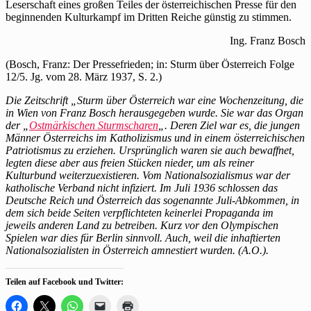
Leserschaft eines großen Teiles der österreichischen Presse für den
beginnenden Kulturkampf im Dritten Reiche günstig zu stimmen.
Ing. Franz Bosch
(Bosch, Franz: Der Pressefrieden; in: Sturm über Österreich Folge
12/5. Jg. vom 28. März 1937, S. 2.)
Die Zeitschrift „Sturm über Österreich war eine Wochenzeitung, die
in Wien von Franz Bosch herausgegeben wurde. Sie war das Organ
der „
Ostmärkischen Sturmscharen
„. Deren Ziel war es, die jungen
Männer Österreichs im Katholizismus und in einem österreichischen
Patriotismus zu erziehen. Ursprünglich waren sie auch bewaffnet,
legten diese aber aus freien Stücken nieder, um als reiner
Kulturbund weiterzuexistieren. Vom Nationalsozialismus war der
katholische Verband nicht infiziert. Im Juli 1936 schlossen das
Deutsche Reich und Österreich das sogenannte Juli-Abkommen, in
dem sich beide Seiten verpflichteten keinerlei Propaganda im
jeweils anderen Land zu betreiben. Kurz vor den Olympischen
Spielen war dies für Berlin sinnvoll. Auch, weil die inhaftierten
Nationalsozialisten in Österreich amnestiert wurden. (A.O.).
Teilen auf Facebook und Twitter:
Klick,
Klicke,
Klicken,
Klicken,
Klicken