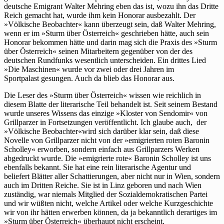
deutsche Emigrant Walter Mehring eben das ist, wozu ihn das Dritte
Reich gemacht hat, wurde ihm kein Honorar ausbezahlt. Der
»Völkische Beobachter« kann überzeugt sein, daß Walter Mehring,
wenn er im »Sturm über Österreich« geschrieben hätte, auch sein
Honorar bekommen hätte und darin mag sich die Praxis des »Sturm
über Österreich« seinen Mitarbeitern gegenüber von der des
deutschen Rundfunks wesentlich unterscheiden. Ein drittes Lied
»Die Maschinen« wurde vor zwei oder drei Jahren im
Sportpalast gesungen. Auch da blieb das Honorar aus.
Die Leser des »Sturm über Österreich« wissen wie reichlich in
diesem Blatte der literarische Teil behandelt ist. Seit seinem Bestand
wurde unseres Wissens das einzige »Kloster von Sendomir« von
Grillparzer in Fortsetzungen veröffentlicht. Ich glaube auch, der
»Völkische Beobachter«wird sich darüber klar sein, daß diese
Novelle von Grillparzer nicht von der »emigrierten roten Baronin
Scholley« erworben, sondern einfach aus Grillparzers Werken
abgedruckt wurde. Die »emigrierte rote« Baronin Scholley ist uns
ebenfalls bekannt. Sie hat eine rein literarische Agentur und
beliefert Blätter aller Schattierungen, aber nicht nur in Wien, sondern
auch im Dritten Reiche. Sie ist in Linz geboren und nach Wien
zuständig, war niemals Mitglied der Sozialdemokratischen Partei
und wir wüßten nicht, welche Artikel oder welche Kurzgeschichte
wir von ihr hätten erwerben können, da ja bekanntlich derartiges im
»Sturm über Österreich« überhaupt nicht erscheint.