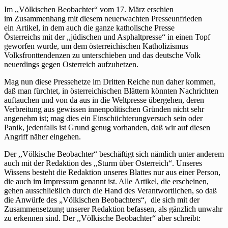
Im ,,Völkischen Beobachter“ vom 17. März erschien
im Zusammenhang mit diesem neuerwachten Presseunfrieden
ein Artikel, in dem auch die ganze katholische Presse
Österreichs mit der ,,jüdischen und Asphaltpresse“ in einen Topf
geworfen wurde, um dem österreichischen Katholizismus
Volksfronttendenzen zu unterschieben und das deutsche Volk
neuerdings gegen Osterreich aufzuhetzen.
Mag nun diese Pressehetze im Dritten Reiche nun daher kommen,
daß man fürchtet, in österreichischen Blättern könnten Nachrichten
auftauchen und von da aus in die Weltpresse übergehen, deren
Verbreitung aus gewissen innenpolitischen Gründen nicht sehr
angenehm ist; mag dies ein Einschüchterungversuch sein oder
Panik, jedenfalls ist Grund genug vorhanden, daß wir auf diesen
Angriff näher eingehen.
Der ,,Völkische Beobachter“ beschäftigt sich nämlich unter anderem
auch mit der Redaktion des ,,Sturm über Osterreich“. Unseres
Wissens besteht die Redaktion unseres Blattes nur aus einer Person,
die auch im Impressum genannt ist. Alle Artikel, die erscheinen,
gehen ausschließlich durch die Hand des Verantwortlichen, so daß
die Anwürfe des „Völkischen Beobachters“, die sich mit der
Zusammensetzung unserer Redaktion befassen, als gänzlich unwahr
zu erkennen sind. Der ,,Völkische Beobachter“ aber schreibt: