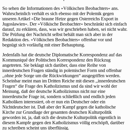
So sehen die Informationen des »Völkischen Beobachters« ans.
Wahrscheinlich verhält es sich ebenso mit der Polemik gegen
unseren Artikel »Die braune Hetze gegen Osterreichs Export in
Jugoslawien«. Der »Völkische Beobachter« beschränkt sich einfach
darauf, zu erklären, dass, was wir geschrieben haben, sei nicht wahr.
Die Prüfung der Nachricht selbst behält man sich aber in der
Redaktion des. »Völkischen Beobachters« offenbar vor und
begnügt sich vorläufig mit einer Behauptung.
Jedenfalls hat die deutsche Diplomatische Korrespondenz auf das
Kommuniqué der Politischen Korrespondenz den Rückzug
angetreten. Sie beklagt sich darüber, dass eine Reihe von
innerdeutschen Fragen ständig in polemischer Form und offenbar
,,ohne jede Sorge um die Rückwirkungen“ ausgegriffen werden.
Scheinbar meint man im Dritten Reiche mit diesen ,,innerdeutschen
Fragen“ die Frage des Katholizismus und da sind wir wohl der
Meinung, daß der deutsche Katholizismus nicht nur eine
innerdeutsche Frage ist, sondern schließlich und endlich jeden
Katholiken interessiert, ob er nun ein Deutscher oder ein
Nichtdeutscher ist. Daß aber der Kampf gegen die katholische
Kirche zur Grundlage der gesamten deutschen Kulturpolitik
geworden ist, ja, daß sich die deutsche Kulturpolitik eigentlich in
diesem Kampfe gegen den Katholizismus völlig erschöpft, darüber
zu schreiben scheint uns überflüssig.