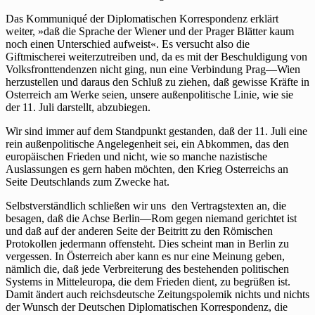
Das Kommuniqué der Diplomatischen Korrespondenz erklärt
weiter, »daß die Sprache der Wiener und der Prager Blätter kaum
noch einen Unterschied aufweist«. Es versucht also die
Giftmischerei weiterzutreiben und, da es mit der Beschuldigung von
Volksfronttendenzen nicht ging, nun eine Verbindung Prag—Wien
herzustellen und daraus den Schluß zu ziehen, daß gewisse Kräfte in
Osterreich am Werke seien, unsere außenpolitische Linie, wie sie
der 11. Juli darstellt, abzubiegen.
Wir sind immer auf dem Standpunkt gestanden, daß der 11. Juli eine
rein außenpolitische Angelegenheit sei, ein Abkommen, das den
europäischen Frieden und nicht, wie so manche nazistische
Auslassungen es gern haben möchten, den Krieg Osterreichs an
Seite Deutschlands zum Zwecke hat.
Selbstverständlich schließen wir uns den Vertragstexten an, die
besagen, daß die Achse Berlin—Rom gegen niemand gerichtet ist
und daß auf der anderen Seite der Beitritt zu den Römischen
Protokollen jedermann offensteht. Dies scheint man in Berlin zu
vergessen. In Österreich aber kann es nur eine Meinung geben,
nämlich die, daß jede Verbreiterung des bestehenden politischen
Systems in Mitteleuropa, die dem Frieden dient, zu begrüßen ist.
Damit ändert auch reichsdeutsche Zeitungspolemik nichts und nichts
der Wunsch der Deutschen Diplomatischen Korrespondenz, die