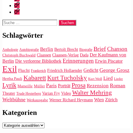
|
Impressum/Datenschutz
Tweets
Rechteanfrage
Suche
nach:
Schlagwörter
Brief
Chanson
Berlin
Bertolt Brecht
Anthologie
Autobiografie
Biografie
Der Kaufmann von
Claassen
Claassen-Verlag
Dada
Christoph Buchwald
Erinnerungen
Die verlorene Bibliothek
Berlin
Erwin Piscator
Exil
George Grosz
Gedicht
Flucht
Friedrich Hollaender
Frankreich
Kabarett
Kurt Tucholsky
Lied
Hertha Pauli
Kurt Weill
Lieder
Lyrik
Prosa
Paris
Roman
Rezension
Porträt
Marseille
Müller
Walter Mehring
Video
Theater
Varian Fry
Trude Hesterberg
Weltbühne
Wien
Zürich
Werner Richard Heymann
Werkausgabe
Kategorien
Kategorien