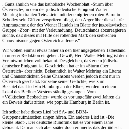
,,Ganz ähnlich wie das katholische Wochenblatt »Sturm über
Österreich«, in dem der jüdisch-deutsche Emigrant Walter
Mehring im trauten Tete-a-tete mit der emigrierten roten Baronin
Scholley sein Gift zu verspritzen pflegt, den Ärger über die scharfe
Anprangerung der des Wiener Handels im Blatte der jugoslawischen
Gruppe »Zbor« mit der Verleumdunng Deutschlands abzureagieren
suchte, daß dieses mit Hilfe der rollenden Mark den serbischen
Chauvinismus gegen Osterreich anfeuere.“
Wir wollen einmal etwas näher an den hier angegebenen Tatbestand
in unserer Redaktion eingehen. Gewiß, Herr Walter Mehring ist dem
Verantwortlichen voll bekannt. Desgleichen, daß er ein jüdisch-
deutscher Emigrant ist. Geschrieben hat er im »Sturm über
Österreich« aber nicht. Bekanntlich ist Walter Mehring ein Literat
und Chansondichter. Seine Chansons werden jedoch nicht nur in
Österreich geschätzt. Einzelne seiner Gedichte, wie zum
Beispiel das Lied »In Hamburg an der Elbe«, werden in einem
Lokal des Berliner Westens ständig gesungen. Vom
»Völkischen Beobachter« wurde es vor ungefähr zwei Jahren als
ein Beweis dafür zitiert, wie populär Hamburg in Berlin ist.
Ich selber habe dieses Lied bei SA- und BDM-
Gruppenaufmärschen singen hören. Ein anderes Lied ist »Die
kleine Stadt«. Der deutsche Rundfunk hat es vor einem Jahre
gebracht. Da man sich aber später doch erinnerte, daß der jüdisch-