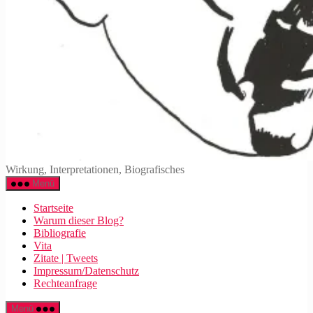
Walter
Wirkung, Interpretationen, Biografisches
Mehring
Menü
Startseite
Warum dieser Blog?
Bibliografie
Vita
Zitate | Tweets
Impressum/Datenschutz
Rechteanfrage
Menü