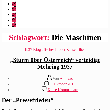
dieser
Bibliografie
Blog?
Vita
Zitate
|
Impressum/Datenschutz
Tweets
Rechteanfrage
Schlagwort:
Die Maschinen
Kategorien
1937
Biografisches
Lieder
Zeitschriften
„Sturm über Österreich“ verteidigt
Mehring 1937
Beitragsautor
Von
Andreas
Beitragsdatum
1. Oktober 2015
zu
Keine Kommentare
„Sturm
über
Der „Pressefrieden“
Österreich“
verteidigt