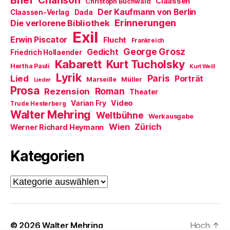
Brief
Chanson
e
Claassen
Christoph Buchwald
n
Der Kaufmann von Berlin
Claassen-Verlag
Dada
s
t
Erinnerungen
Die verlorene Bibliothek
e
Exil
r
Erwin Piscator
Flucht
g
Frankreich
e
George Grosz
Gedicht
Friedrich Hollaender
ö
f
Kabarett
Kurt Tucholsky
Hertha Pauli
f
Kurt Weill
n
Lyrik
Paris
Lied
Porträt
Marseille
e
Müller
Lieder
t
Prosa
Roman
Rezension
Theater
)
Video
Varian Fry
Trude Hesterberg
Walter Mehring
Weltbühne
Werkausgabe
Wien
Zürich
Werner Richard Heymann
Kategorien
Kategorien
© 2026
Walter Mehring
Hoch
↑