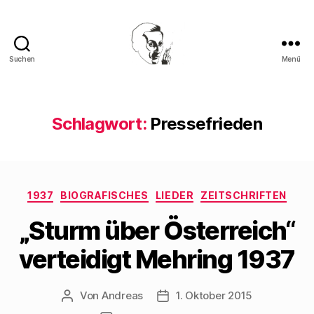
Suchen
Menü
Walter
Mehring
Schlagwort:
Pressefrieden
Kategorien
1937
BIOGRAFISCHES
LIEDER
ZEITSCHRIFTEN
„Sturm über Österreich“
verteidigt Mehring 1937
Von
Andreas
1. Oktober 2015
Beitragsautor
Beitragsdatum