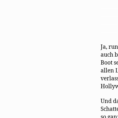
———
———
———
———
Ja, ru
auch 
Boot s
allen 
verlas
Hollyw
Und da
Schatt
so gan