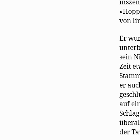
inszen
»Hoppl
von li
Er wur
unterb
sein N
Zeit e
Stamme
er auc
geschl
auf ei
Schlag
überal
der Ta