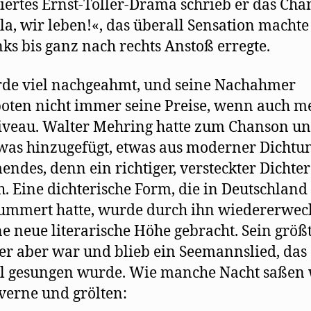
iertes Ernst-Toller-Drama schrieb er das Ch
a, wir leben!«, das überall Sensation macht
nks bis ganz nach rechts Anstoß erregte.
de viel nachgeahmt, und seine Nachahmer
oten nicht immer seine Preise, wenn auch me
iveau. Walter Mehring hatte zum Chanson un
twas hinzugefügt, etwas aus moderner Dichtu
ndes, denn ein richtiger, versteckter Dichte
h. Eine dichterische Form, die in Deutschland
ummert hatte, wurde durch ihn wiedererwec
ne neue literarische Höhe gebracht. Sein größ
er aber war und blieb ein Seemannslied, das
l gesungen wurde. Wie manche Nacht saßen 
verne und grölten: