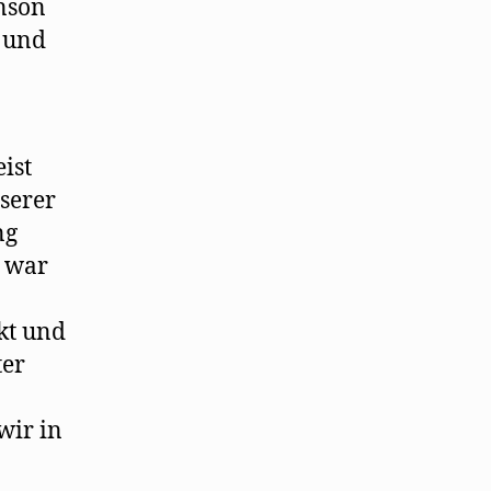
anson
e und
ist
serer
ng
r war
kt und
ter
wir in