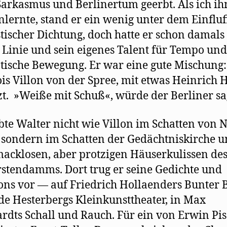
Sarkasmus und Berlinertum geerbt. Als ich ih
lernte, stand er ein wenig unter dem Einflu
stischer Dichtung, doch hatte er schon damals
 Linie und sein eigenes Talent für Tempo und
ische Bewegung. Er war eine gute Mischung:
is Villon von der Spree, mit etwas Heinrich 
zt. »Weiße mit Schuß«, würde der Berliner sa
bte Walter nicht wie Villon im Schatten von
sondern im Schatten der Gedächtniskirche u
acklosen, aber protzigen Häuserkulissen de
stendamms. Dort trug er seine Gedichte und
ns vor — auf Friedrich Hollaenders Bunter 
de Hesterbergs Kleinkunsttheater, in Max
rdts Schall und Rauch. Für ein von Erwin Pis