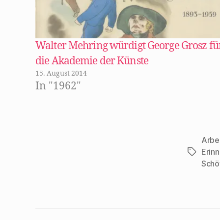
F
e
n
s
t
e
r
Walter Mehring würdigt George Grosz fü
g
e
die Akademie der Künste
ö
f
15. August 2014
f
n
In "1962"
e
t
)
Arbei
Erin
Schlagwö
Schöf