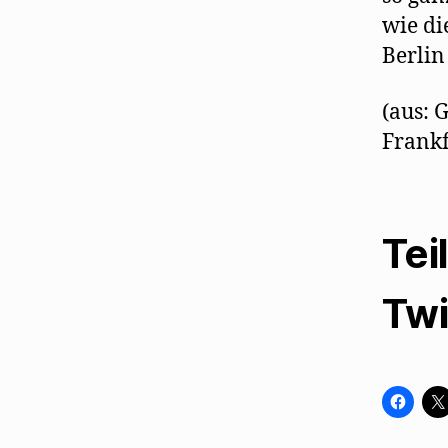
wie di
Berlin
(aus: 
Frankfu
Tei
Twi
K
l
i
c