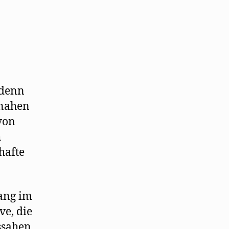
 denn
 nahen
 von
h
hafte
ang im
ve, die
ssahen