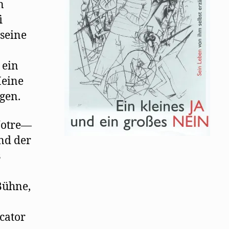
n
ﬁ
 seine
 ein
Heine
gen.
 Notre—
nd der
s
Bühne,
cator