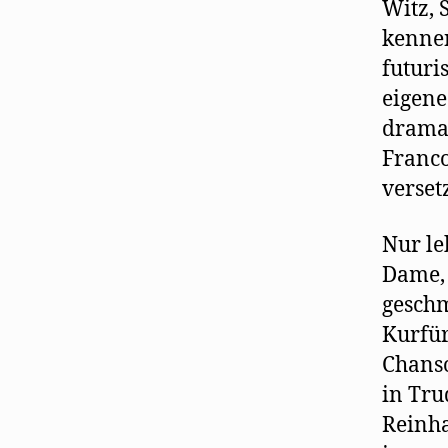
Witz, 
kennen
futuri
eigene
dramat
Franco
verset
Nur le
Dame, 
geschm
Kurfür
Chanso
in Tru
Reinha