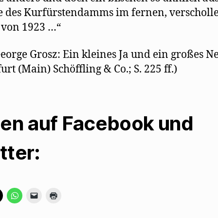
e des Kurfürstendamms im fernen, verscholl
 von 1923 …“
George Grosz: Ein kleines Ja und ein großes Ne
rt (Main) Schöffling & Co.; S. 225 ff.)
len auf Facebook und
tter:
K
K
K
K
l
l
l
l
i
i
i
i
c
c
c
c