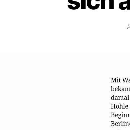
sich 
Mit Wa
bekann
damals
Höhle 
Beginn
Berlin