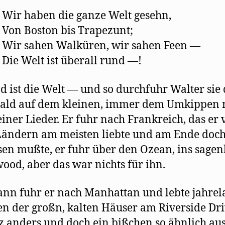
-
Wir haben die ganze Welt gesehn,
-
Von Boston bis Trapezunt;
-
Wir sahen Walküren, wir sahen Feen —
-
Die Welt ist überall rund —!
nd ist die Welt — und so durchfuhr Walter sie
bald auf dem kleinen, immer dem Umkippen
einer Lieder. Er fuhr nach Frankreich, das er
Ländern am meisten liebte und am Ende doc
sen mußte, er fuhr über den Ozean, ins sagen
ood, aber das war nichts für ihn.
nn fuhr er nach Manhattan und lebte jahrel
en der großn, kalten Häuser am Riverside Dri
z anders und doch ein bißchen so ähnlich au