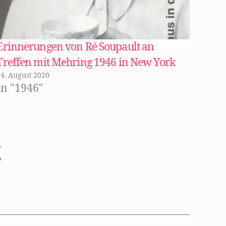
Erinnerungen von Ré Soupault an
Treffen mit Mehring 1946 in New York
24. August 2020
In "1946"
,
,