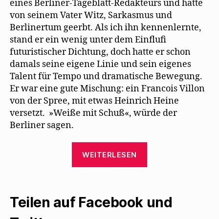
eines Berliner-Tageblatt-Redakteurs und hatte
von seinem Vater Witz, Sarkasmus und
Berlinertum geerbt. Als ich ihn kennenlernte,
stand er ein wenig unter dem Einfluﬁ
futuristischer Dichtung, doch hatte er schon
damals seine eigene Linie und sein eigenes
Talent für Tempo und dramatische Bewegung.
Er war eine gute Mischung: ein Francois Villon
von der Spree, mit etwas Heinrich Heine
versetzt. »Weiße mit Schuß«, würde der
Berliner sagen.
„George
WEITERLESEN
Grosz
erinnert
sich
Teilen auf Facebook und
an
Walter