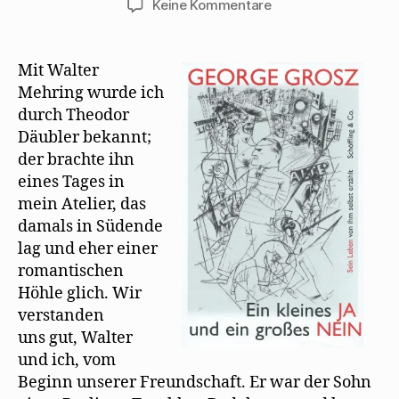
zu
Keine Kommentare
George
Grosz
erinnert
Mit Walter
sich
Mehring wurde ich
an
durch Theodor
Walter
Däubler bekannt;
Mehring
der brachte ihn
eines Tages in
mein Atelier, das
damals in Südende
lag und eher einer
romantischen
Höhle glich. Wir
verstanden
uns gut, Walter
und ich, vom
Beginn unserer Freundschaft. Er war der Sohn