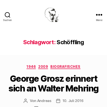
Suchen
Menü
Walter
Mehring
Schlagwort:
Schöffling
Kategorien
1946
2009
BIOGRAFISCHES
George Grosz erinnert
sich an Walter Mehring
Von
Andreas
10. Juli 2016
Beitragsautor
Beitragsdatum