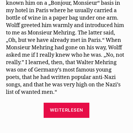
known him on a „Bonjour, Monsieur“ basis in
my hotel in Paris where he usually carried a
bottle of wine in a paper bag under one arm.
Wolff greeted him warmly and introduced him
to me as Monsieur Mehring. The latter said,
„Oh, but we have already met in Paris.“ When
Monsieur Mehring had gone on his way, Wolff
asked me if I really knew who he was. „No, not
really.” I learned, then, that Walter Mehring
was one of Germany’s most famous young
poets, that he had written popular anti-Nazi
songs, and that he was very high on the Nazi’s
list of wanted men.“
„Miriam
WEITERLESEN
Davenport
erinnert
sich