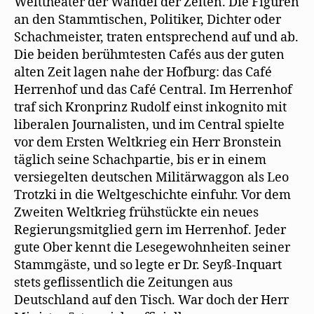
Welttheater der Wandel der Zeiten. Die Figuren
n
s
an den Stammtischen, Politiker, Dichter oder
t
e
Schachmeister, traten entsprechend auf und ab.
r
g
Die beiden berühmtesten Cafés aus der guten
e
ö
alten Zeit lagen nahe der Hofburg: das Café
f
f
Herrenhof und das Café Central. Im Herrenhof
n
e
traf sich Kronprinz Rudolf einst inkognito mit
t
)
liberalen Journalisten, und im Central spielte
vor dem Ersten Weltkrieg ein Herr Bronstein
täglich seine Schachpartie, bis er in einem
versiegelten deutschen Militärwaggon als Leo
Trotzki in die Weltgeschichte einfuhr. Vor dem
Zweiten Weltkrieg frühstückte ein neues
Regierungsmitglied gern im Herrenhof. Jeder
gute Ober kennt die Lesegewohnheiten seiner
Stammgäste, und so legte er Dr. Seyß-Inquart
stets geflissentlich die Zeitungen aus
Deutschland auf den Tisch. War doch der Herr