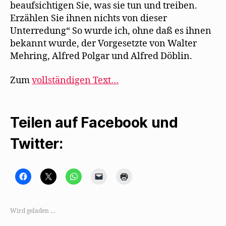
beaufsichtigen Sie, was sie tun und treiben.
Erzählen Sie ihnen nichts von dieser
Unterredung“ So wurde ich, ohne daß es ihnen
bekannt wurde, der Vorgesetzte von Walter
Mehring, Alfred Polgar und Alfred Döblin.
Zum
vollständigen Text…
Teilen auf Facebook und
Twitter:
K
K
K
K
K
l
l
l
l
l
i
i
i
i
i
c
c
c
c
c
k
k
k
k
k
,
e
e
e
e
Wird geladen …
u
,
n
n
n
m
u
,
,
z