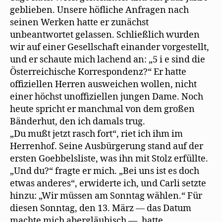
geblieben. Unsere höfliche Anfragen nach
seinen Werken hatte er zunächst
unbeantwortet gelassen. Schließlich wurden
wir auf einer Gesellschaft einander vorgestellt,
und er schaute mich lachend an: „5 i e sind die
Österreichische Korrespondenz?“ Er hatte
offiziellen Herren ausweichen wollen, nicht
einer höchst unoffiziellen jungen Dame. Noch
heute spricht er manchmal von dem großen
Bänderhut, den ich damals trug.
„Du mußt jetzt rasch fort“, riet ich ihm im
Herrenhof. Seine Ausbürgerung stand auf der
ersten Goebbelsliste, was ihn mit Stolz erfüllte.
„Und du?“ fragte er mich. „Bei uns ist es doch
etwas anderes“, erwiderte ich, und Carli setzte
hinzu: „Wir müssen am Sonntag wählen.“ Für
diesen Sonntag, den 13. März — das Datum
machte mich abergläubisch —‚ hatte