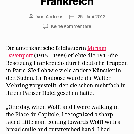
Frankreich
Von
Andreas
26. Juni 2012
Beitragsautor
Beitragsdatum
zu
Keine Kommentare
Miriam
Davenport
erinnert
Die amerikanische Bildhauerin
Miriam
sich
Davenport
(1915 – 1999) erlebte die 1940 die
an
Besetzung Frankreichs durch deutsche Truppen
Mehrings
in Paris. SIe floh wie viele andere Künstler in
Flucht
den Süden. In Toulouse wurde ihr Walter
aus
Mehring vorgestellt, den sie schon mehrfach in
Frankreich
ihrem Pariser Hotel gesehen hatte:
„One day, when Wolff and I were walking in
the Place du Capitole, I recognized a sharp-
faced little man coming towards Wolff with a
broad smile and outstretched hand. I had