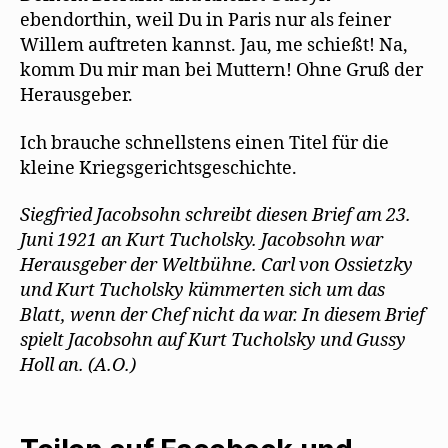
e
ebendorthin, weil Du in Paris nur als feiner
n
s
Willem auftreten kannst. Jau, me schießt! Na,
t
e
komm Du mir man bei Muttern! Ohne Gruß der
r
g
Herausgeber.
e
ö
f
f
Ich brauche schnellstens einen Titel für die
n
e
kleine Kriegsgerichtsgeschichte.
t
)
Siegfried Jacobsohn schreibt diesen Brief am 23.
Juni 1921 an Kurt Tucholsky. Jacobsohn war
Herausgeber der Weltbühne. Carl von Ossietzky
und Kurt Tucholsky kümmerten sich um das
Blatt, wenn der Chef nicht da war. In diesem Brief
spielt Jacobsohn auf Kurt Tucholsky und Gussy
Holl an. (A.O.)