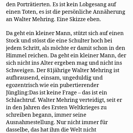
f
den Porträtierten. Es ist kein Lobgesang auf
f
n
einen Toten, es ist die persönliche Annäherung
e
t
an Walter Mehring. Eine Skizze eben.
)
Da geht ein kleiner Mann, stützt sich auf einen
Stock und stösst die eine Schulter hoch bei
jedem Schritt, als möchte er damit schon in den
Himmel reichen. Da geht ein kleiner Mann, der
sich nicht ins Alter ergeben mag und nicht ins
Schweigen. Der 81jährige Walter Mehring ist
aufbrausend, einsam, ungeduldig und
egozentrisch wie ein pubertierender
Jüngling:Das ist keine Frage – das ist ein
Schlachtruf. Walter Mehring verteidigt, seit er
in den Jahren des Ersten Weltkrieges zu
schreiben begann, immer seine
Ausnahmestellung. Nur nicht immer für
dasselbe, das hat ihm die Welt nicht