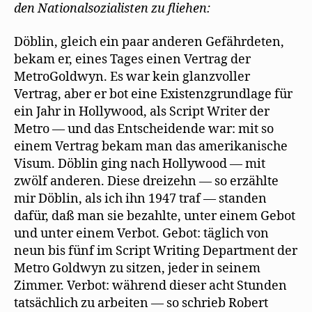
e
den Nationalsozialisten zu fliehen:
Hollywood
n
wurde
s
t
Döblin, gleich ein paar anderen Gefährdeten,
e
r
bekam er, eines Tages einen Vertrag der
g
e
MetroGoldwyn. Es war kein glanzvoller
ö
f
Vertrag, aber er bot eine Existenzgrundlage für
f
n
ein Jahr in Hollywood, als Script Writer der
e
t
Metro — und das Entscheidende war: mit so
)
einem Vertrag bekam man das amerikanische
Visum. Döblin ging nach Hollywood — mit
zwölf anderen. Diese dreizehn — so erzählte
mir Döblin, als ich ihn 1947 traf — standen
dafür, daß man sie bezahlte, unter einem Gebot
und unter einem Verbot. Gebot: täglich von
neun bis fünf im Script Writing Department der
Metro Goldwyn zu sitzen, jeder in seinem
Zimmer. Verbot: während dieser acht Stunden
tatsächlich zu arbeiten — so schrieb Robert