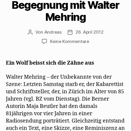
Begegnung mit Walter
e
n
n
M
s
u
s
n
a
t
e
t
e
i
e
Mehring
m
e
u
l
r
F
r
e
z
g
e
g
m
u
e
n
e
F
s
ö
s
ö
e
e
f
Von
Andreas
26. April 2012
Beitragsautor
Beitragsdatum
t
f
n
n
f
e
f
s
d
n
zu
r
n
t
Keine Kommentare
e
e
g
e
e
n
t
Maja
e
t
r
(
)
ö
)
g
W
Beutlers
f
e
i
f
ö
r
Erinnerung
Ein Wolf beisst sich die Zähne aus
n
f
d
an
e
f
i
t
n
n
eine
)
e
n
Walter Mehring – der Unbekannte von der
t
e
Begegnung
)
u
Szene: Letzten Samstag starb er, der Kabarettist
mit
e
m
und Schriftsteller, der, in Zürich im Alter von 85
Walter
F
Jahren (vgl. BZ vom Dienstag). Die Berner
e
Mehring
n
Autorin Maja Beutler hat den damals
s
t
81jährigen vor vier Jahren in einer
e
r
Radiosendung porträtiert. Gleichzeitig entstand
g
e
auch ein Text, eine Skizze, eine Reminiszenz an
ö