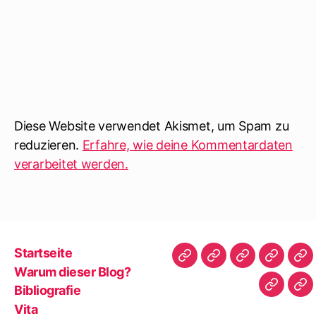
Diese Website verwendet Akismet, um Spam zu
reduzieren.
Erfahre, wie deine Kommentardaten
verarbeitet werden.
Startseite
Startseite
Warum
Bibliografie
Vita
Zit
Warum dieser Blog?
dieser
|
Bibliografie
Impres
Re
Blog?
Tw
Vita