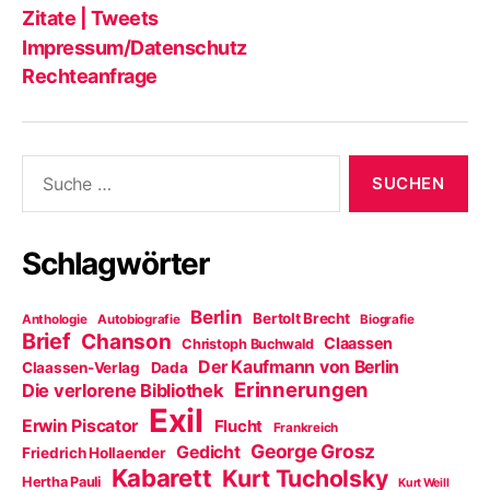
Zitate | Tweets
Impressum/Datenschutz
Rechteanfrage
Suche
nach:
Schlagwörter
Berlin
Bertolt Brecht
Anthologie
Autobiografie
Biografie
Brief
Chanson
Claassen
Christoph Buchwald
Der Kaufmann von Berlin
Claassen-Verlag
Dada
Erinnerungen
Die verlorene Bibliothek
Exil
Erwin Piscator
Flucht
Frankreich
George Grosz
Gedicht
Friedrich Hollaender
Kabarett
Kurt Tucholsky
Hertha Pauli
Kurt Weill