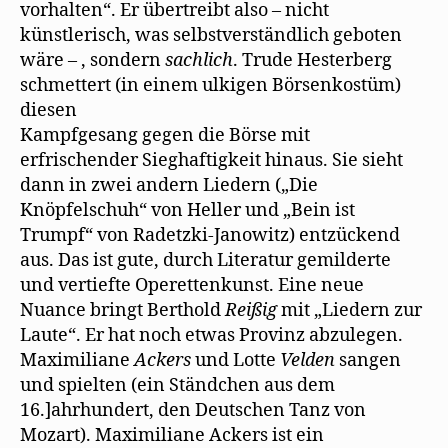
vorhalten“. Er übertreibt also – nicht
künstlerisch, was selbstverständlich geboten
wäre – , sondern
sachlich
. Trude Hesterberg
schmettert (in einem ulkigen Börsenkostüm)
diesen
Kampfgesang gegen die Börse mit
erfrischender Sieghaftigkeit hinaus. Sie sieht
dann in zwei andern Liedern („Die
Knöpfelschuh“ von Heller und „Bein ist
Trumpf“ von Radetzki-Janowitz) entzückend
aus. Das ist gute, durch Literatur gemilderte
und vertiefte Operettenkunst. Eine neue
Nuance bringt Berthold
Reißig
mit „Liedern zur
Laute“. Er hat noch etwas Provinz abzulegen.
Maximiliane
Ackers
und Lotte
Velden
sangen
und spielten (ein Ständchen aus dem
16.]ahrhundert, den Deutschen Tanz von
Mozart). Maximiliane Ackers ist ein