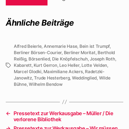
Ähnliche Beiträge
Alfred Beierle
,
Annemarie Hase
,
Bein ist Trumpf
,
Berliner Börsen-Courier
,
Berliner Moritat
,
Berthold
Reißig
,
Börsenlied
,
Die Knöpfelschuh
,
Joseph Roth
,
Kabarett
,
Kurt Gerron
,
Leo Heller
,
Lotte Velden
,
Schlagwörter
Marcel Glodki
,
Maximiliane Ackers
,
Radetzki-
Janowitz
,
Trude Hesterberg
,
Weddinglied
,
Wilde
Bühne
,
Wilhelm Bendow
←
Pressetext zur Werkausgabe – Müller / Die
verlorene Bibliothek
→
Pressetexte zur Werkausgabe – Wir müssen