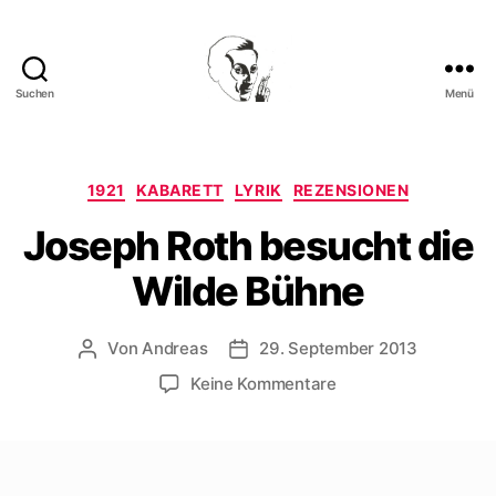
Suchen
Menü
Walter
Mehring
Kategorien
1921
KABARETT
LYRIK
REZENSIONEN
Joseph Roth besucht die
Wilde Bühne
Von
Andreas
29. September 2013
Beitragsautor
Beitragsdatum
zu
Keine Kommentare
Joseph
Roth
besucht
die