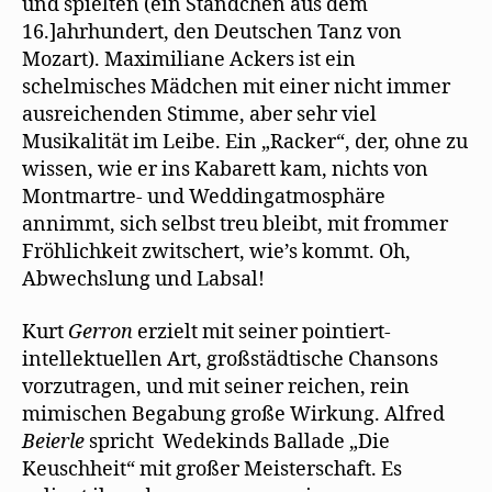
und spielten (ein Ständchen aus dem
16.]ahrhundert, den Deutschen Tanz von
Mozart). Maximiliane Ackers ist ein
schelmisches Mädchen mit einer nicht immer
ausreichenden Stimme, aber sehr viel
Musikalität im Leibe. Ein „Racker“, der, ohne zu
wissen, wie er ins Kabarett kam, nichts von
Montmartre- und Weddingatmosphäre
annimmt, sich selbst treu bleibt, mit frommer
Fröhlichkeit zwitschert, wie’s kommt. Oh,
Abwechslung und Labsal!
Kurt
Gerron
erzielt mit seiner pointiert-
intellektuellen Art, großstädtische Chansons
vorzutragen, und mit seiner reichen, rein
mimischen Begabung große Wirkung. Alfred
Beierle
spricht Wedekinds Ballade „Die
Keuschheit“ mit großer Meisterschaft. Es