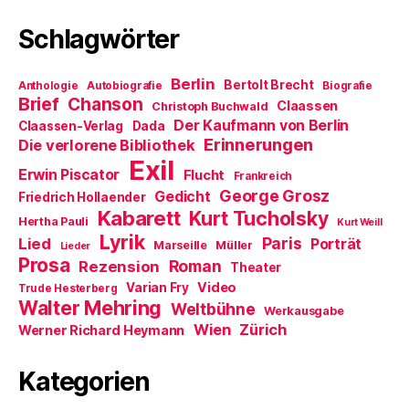
e
m
Schlagwörter
F
e
n
s
t
Berlin
Bertolt Brecht
Anthologie
Autobiografie
Biografie
e
Brief
Chanson
r
Claassen
Christoph Buchwald
g
Der Kaufmann von Berlin
Claassen-Verlag
Dada
e
ö
Erinnerungen
Die verlorene Bibliothek
f
Exil
f
Erwin Piscator
Flucht
n
Frankreich
e
George Grosz
Gedicht
Friedrich Hollaender
t
)
Kabarett
Kurt Tucholsky
Hertha Pauli
Kurt Weill
Lyrik
Paris
Lied
Porträt
Marseille
Müller
Lieder
Prosa
Roman
Rezension
Theater
Video
Varian Fry
Trude Hesterberg
Walter Mehring
Weltbühne
Werkausgabe
Wien
Zürich
Werner Richard Heymann
Kategorien