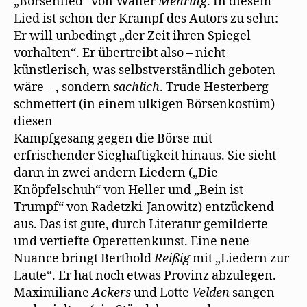
„Börsenlied“ von Walter
Mehring
. In diesem
Lied ist schon der Krampf des Autors zu sehn:
Er will unbedingt „der Zeit ihren Spiegel
vorhalten“. Er übertreibt also – nicht
künstlerisch, was selbstverständlich geboten
wäre – , sondern
sachlich
. Trude Hesterberg
schmettert (in einem ulkigen Börsenkostüm)
diesen
Kampfgesang gegen die Börse mit
erfrischender Sieghaftigkeit hinaus. Sie sieht
dann in zwei andern Liedern („Die
Knöpfelschuh“ von Heller und „Bein ist
Trumpf“ von Radetzki-Janowitz) entzückend
aus. Das ist gute, durch Literatur gemilderte
und vertiefte Operettenkunst. Eine neue
Nuance bringt Berthold
Reißig
mit „Liedern zur
Laute“. Er hat noch etwas Provinz abzulegen.
Maximiliane
Ackers
und Lotte
Velden
sangen