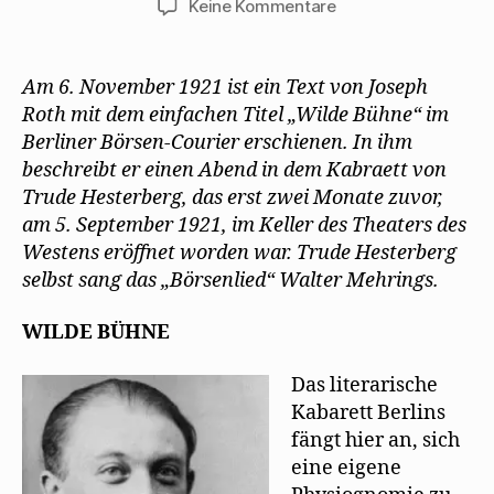
zu
Keine Kommentare
Joseph
Roth
besucht
Am 6. November 1921 ist ein Text von Joseph
die
Roth mit dem einfachen Titel „Wilde Bühne“ im
Wilde
Berliner Börsen-Courier erschienen. In ihm
Bühne
beschreibt er einen Abend in dem Kabraett von
Trude Hesterberg, das erst zwei Monate zuvor,
am 5. September 1921, im Keller des Theaters des
Westens eröffnet worden war. Trude Hesterberg
selbst sang das „Börsenlied“ Walter Mehrings.
WILDE BÜHNE
Das literarische
Kabarett Berlins
fängt hier an, sich
eine eigene