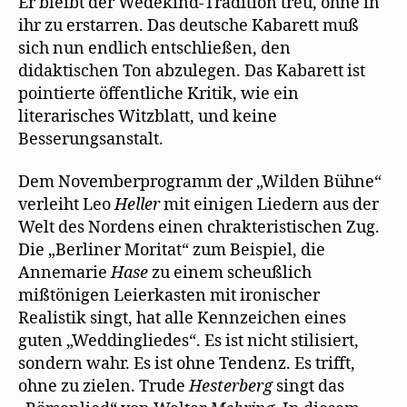
Er bleibt der Wedekind-Tradition treu, ohne in
ihr zu erstarren. Das deutsche Kabarett muß
sich nun endlich entschließen, den
didaktischen Ton abzulegen. Das Kabarett ist
pointierte öffentliche Kritik, wie ein
literarisches Witzblatt, und keine
Besserungsanstalt.
Dem Novemberprogramm der „Wilden Bühne“
verleiht Leo
Heller
mit einigen Liedern aus der
Welt des Nordens einen chrakteristischen Zug.
Die „Berliner Moritat“ zum Beispiel, die
Annemarie
Hase
zu einem scheußlich
mißtönigen Leierkasten mit ironischer
Realistik singt, hat alle Kennzeichen eines
guten „Weddingliedes“. Es ist nicht stilisiert,
sondern wahr. Es ist ohne Tendenz. Es trifft,
ohne zu zielen. Trude
Hesterberg
singt das