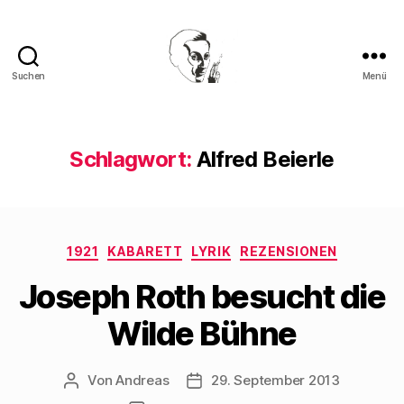
Suchen
Menü
Walter
Mehring
Schlagwort:
Alfred Beierle
Kategorien
1921
KABARETT
LYRIK
REZENSIONEN
Joseph Roth besucht die
Wilde Bühne
Von
Andreas
29. September 2013
Beitragsautor
Beitragsdatum