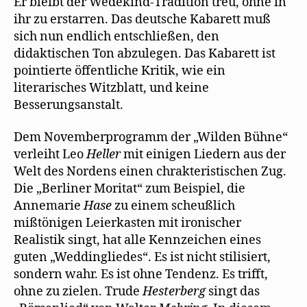
Er bleibt der Wedekind-Tradition treu, ohne in
ihr zu erstarren. Das deutsche Kabarett muß
sich nun endlich entschließen, den
didaktischen Ton abzulegen. Das Kabarett ist
pointierte öffentliche Kritik, wie ein
literarisches Witzblatt, und keine
Besserungsanstalt.
Dem Novemberprogramm der „Wilden Bühne“
verleiht Leo
Heller
mit einigen Liedern aus der
Welt des Nordens einen chrakteristischen Zug.
Die „Berliner Moritat“ zum Beispiel, die
Annemarie
Hase
zu einem scheußlich
mißtönigen Leierkasten mit ironischer
Realistik singt, hat alle Kennzeichen eines
guten „Weddingliedes“. Es ist nicht stilisiert,
sondern wahr. Es ist ohne Tendenz. Es trifft,
ohne zu zielen. Trude
Hesterberg
singt das