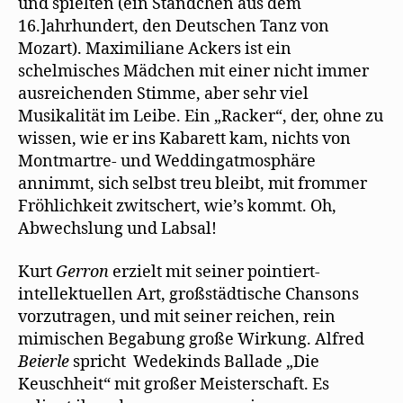
und spielten (ein Ständchen aus dem
16.]ahrhundert, den Deutschen Tanz von
Mozart). Maximiliane Ackers ist ein
schelmisches Mädchen mit einer nicht immer
ausreichenden Stimme, aber sehr viel
Musikalität im Leibe. Ein „Racker“, der, ohne zu
wissen, wie er ins Kabarett kam, nichts von
Montmartre- und Weddingatmosphäre
annimmt, sich selbst treu bleibt, mit frommer
Fröhlichkeit zwitschert, wie’s kommt. Oh,
Abwechslung und Labsal!
Kurt
Gerron
erzielt mit seiner pointiert-
intellektuellen Art, großstädtische Chansons
vorzutragen, und mit seiner reichen, rein
mimischen Begabung große Wirkung. Alfred
Beierle
spricht Wedekinds Ballade „Die
Keuschheit“ mit großer Meisterschaft. Es