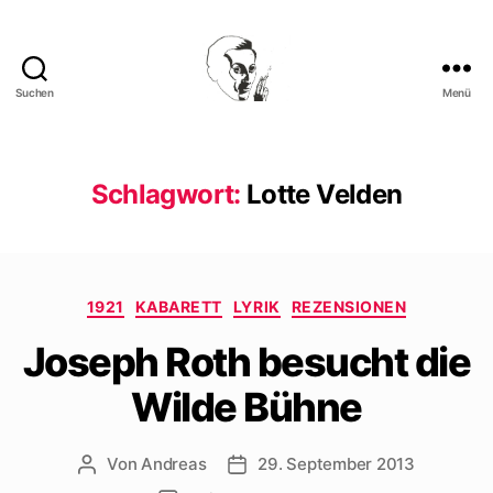
Suchen
Menü
Walter
Mehring
Schlagwort:
Lotte Velden
Kategorien
1921
KABARETT
LYRIK
REZENSIONEN
Joseph Roth besucht die
Wilde Bühne
Von
Andreas
29. September 2013
Beitragsautor
Beitragsdatum