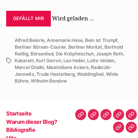
Wird geladen …
GEFÄLLT MIR
Alfred Beierle
,
Annemarie Hase
,
Bein ist Trumpf
,
Berliner Börsen-Courier
,
Berliner Moritat
,
Berthold
Reißig
,
Börsenlied
,
Die Knöpfelschuh
,
Joseph Roth
,
Kabarett
,
Kurt Gerron
,
Leo Heller
,
Lotte Velden
,
Schlagwörter
Marcel Glodki
,
Maximiliane Ackers
,
Radetzki-
Janowitz
,
Trude Hesterberg
,
Weddinglied
,
Wilde
Bühne
,
Wilhelm Bendow
Startseite
Startseite
Warum
Bibliografie
Vita
Zit
Warum dieser Blog?
dieser
|
Bibliografie
Impres
Re
Blog?
Tw