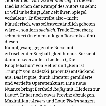
„Börsenlied“ von Walter
Mehring
. In diesem
Lied ist schon der Krampf des Autors zu sehn:
Er will unbedingt „der Zeit ihren Spiegel
vorhalten“. Er übertreibt also – nicht
künstlerisch, was selbstverständlich geboten
wäre – , sondern
sachlich
. Trude Hesterberg
schmettert (in einem ulkigen Börsenkostüm)
diesen
Kampfgesang gegen die Börse mit
erfrischender Sieghaftigkeit hinaus. Sie sieht
dann in zwei andern Liedern („Die
Knöpfelschuh“ von Heller und „Bein ist
Trumpf“ von Radetzki-Janowitz) entzückend
aus. Das ist gute, durch Literatur gemilderte
und vertiefte Operettenkunst. Eine neue
Nuance bringt Berthold
Reißig
mit „Liedern zur
Laute“. Er hat noch etwas Provinz abzulegen.
Maximiliane
Ackers
und Lotte
Velden
sangen