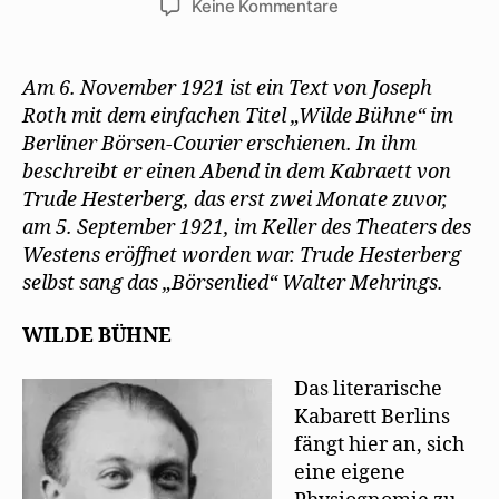
zu
Keine Kommentare
Joseph
Roth
besucht
Am 6. November 1921 ist ein Text von Joseph
die
Roth mit dem einfachen Titel „Wilde Bühne“ im
Wilde
Berliner Börsen-Courier erschienen. In ihm
Bühne
beschreibt er einen Abend in dem Kabraett von
Trude Hesterberg, das erst zwei Monate zuvor,
am 5. September 1921, im Keller des Theaters des
Westens eröffnet worden war. Trude Hesterberg
selbst sang das „Börsenlied“ Walter Mehrings.
WILDE BÜHNE
Das literarische
Kabarett Berlins
fängt hier an, sich
eine eigene