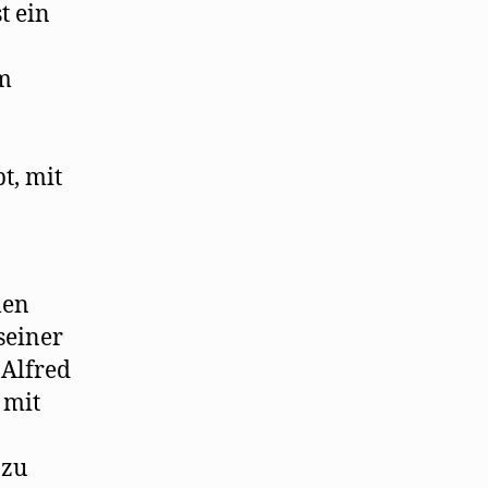
t ein
im
t, mit
len
seiner
 Alfred
 mit
 zu