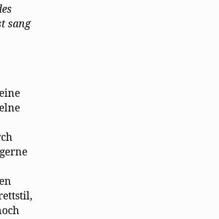
des
st sang
 eine
zelne
rch
 gerne
ten
ttstil,
noch