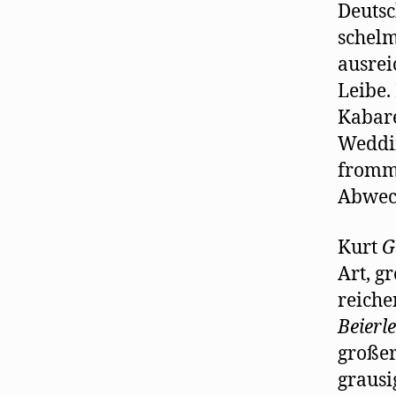
Deutsc
schelm
ausrei
Leibe.
Kabare
Weddin
fromme
Abwec
Kurt
G
Art, g
reiche
Beierle
großer
grausi