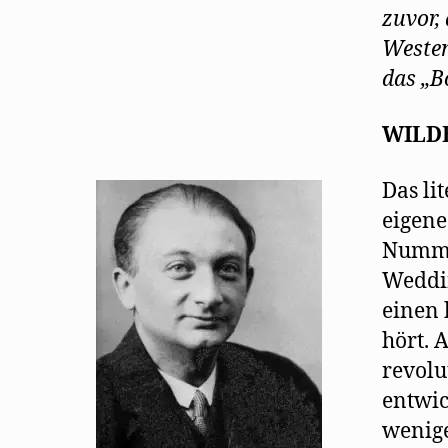
zuvor,
Westen
das „B
WILD
Das li
eigene
Numme
Weddi
einen 
hört. 
revolu
entwic
wenig