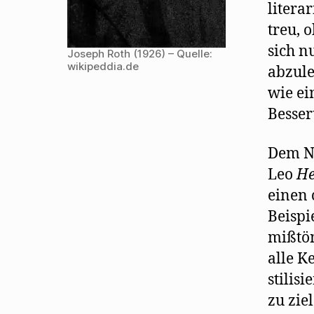
litera
treu, 
sich n
Joseph Roth (1926) – Quelle:
wikipeddia.de
abzule
wie ei
Besser
Dem N
Leo
He
einen 
Beispi
mißtön
alle K
stilisi
zu zie