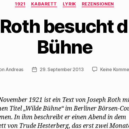
Kategorien
1921
KABARETT
LYRIK
REZENSIONEN
Roth besucht d
Bühne
on
Andreas
29. September 2013
Keine Komme
ragsautor
Beitragsdatum
November 1921 ist ein Text von Joseph Roth m
hen Titel „Wilde Bühne“ im Berliner Börsen-Co
enen. In ihm beschreibt er einen Abend in dem
tt von Trude Hesterberg, das erst zwei Monat