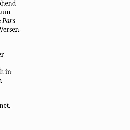
rohend
 zum
e
Pars
 Versen
er
ch in
n
net.