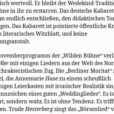
risch wertvoll. Er bleibt der Wedekind-Tradit
ohne in ihr zu erstarren. Das deutsche Kabare
un endlich entschließen, den didaktischen To
gen. Das Kabarett ist pointierte öffentliche Kr
n literarisches Witzblatt, und keine
ungsanstalt.
ovemberprogramm der „Wilden Bühne“ verl
ller
mit einigen Liedern aus der Welt des No
chrakteristischen Zug. Die „Berliner Moritat“
el, die Annemarie
Hase
zu einem scheußlich
igen Leierkasten mit ironischer Realistik sing
ennzeichen eines guten „Weddingliedes“. Es is
ert, sondern wahr. Es ist ohne Tendenz. Es triff
len. Trude
Hesterberg
singt das „Börsenlied“ 