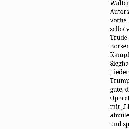
Walte
Autors
vorhal
selbst
Trude 
Börsen
Kampfg
Siegha
Lieder
Trumpf
gute, 
Operet
mit „L
abzul
und sp