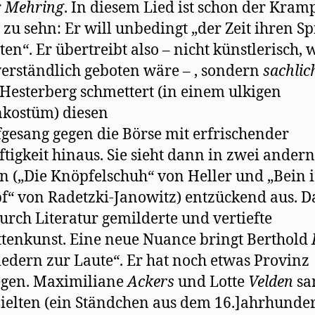
r
Mehring
. In diesem Lied ist schon der Kram
 zu sehn: Er will unbedingt „der Zeit ihren Sp
ten“. Er übertreibt also – nicht künstlerisch, 
verständlich geboten wäre – , sondern
sachlic
Hesterberg schmettert (in einem ulkigen
kostüm) diesen
esang gegen die Börse mit erfrischender
ftigkeit hinaus. Sie sieht dann in zwei andern
n („Die Knöpfelschuh“ von Heller und „Bein i
“ von Radetzki-Janowitz) entzückend aus. Da
durch Literatur gemilderte und vertiefte
tenkunst. Eine neue Nuance bringt Berthold
iedern zur Laute“. Er hat noch etwas Provinz
egen. Maximiliane
Ackers
und Lotte
Velden
sa
ielten (ein Ständchen aus dem 16.]ahrhunder