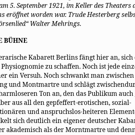
 am 5. September 1921, im Keller des Theaters 
s eröffnet worden war. Trude Hesterberg selb
örsenlied“ Walter Mehrings.
E BÜHNE
terarische Kabarett Berlins fängt hier an, sich
 Physiognomie zu schaffen. Noch ist jede ein
r ein Versuh. Noch schwankt man zwischen
ng und Montmartre und schlägt zwischendu
harmloseren Ton an, den das Publikum auch
Aber aus all den gepfeffert-erotischen, sozial-
tionären und anspruchslos-heiteren Elemen
kelt sich deutlich ein eigener deutscher Kabare
er akademisch als der Morntmartre und den