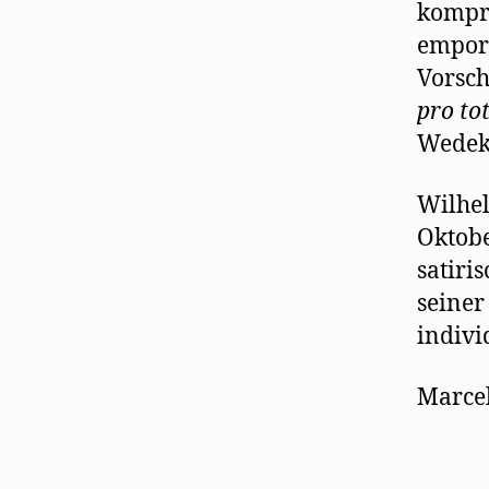
kompri
empors
Vorsch
pro to
Wedek
Wilhe
Oktobe
satiri
seiner
indivi
Marce