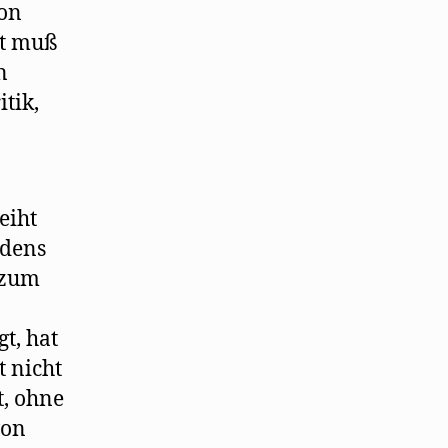
ion
tt muß
n
itik,
eiht
rdens
 zum
t, hat
t nicht
t, ohne
von