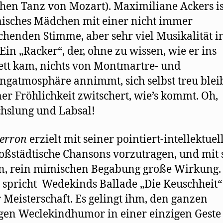
hen Tanz von Mozart). Maximiliane Ackers is
isches Mädchen mit einer nicht immer
chenden Stimme, aber sehr viel Musikalität 
 Ein „Racker“, der, ohne zu wissen, wie er ins
tt kam, nichts von Montmartre- und
gatmosphäre annimmt, sich selbst treu bleib
r Fröhlichkeit zwitschert, wie’s kommt. Oh,
hslung und Labsal!
erron
erzielt mit seiner pointiert-intellektuel
roßstädtische Chansons vorzutragen, und mit 
n, rein mimischen Begabung große Wirkung.
spricht Wedekinds Ballade „Die Keuschheit“
 Meisterschaft. Es gelingt ihm, den ganzen
gen Weclekindhumor in einer einzigen Geste