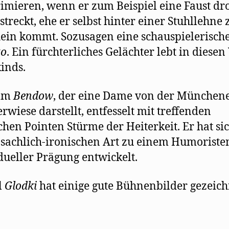
mieren, wenn er zum Beispiel eine Faust d
treckt, ehe er selbst hinter einer Stuhllehne
ein kommt. Sozusagen eine schauspielerisch
to
. Ein fürchterliches Gelächter lebt in diesen
inds.
lm
Bendow
, der eine Dame von der München
rwiese darstellt, entfesselt mit treffenden
schen Pointen Stürme der Heiterkeit. Er hat si
 sachlich-ironischen Art zu einem Humoriste
dueller Prägung entwickelt.
l
Glodki
hat einige gute Bühnenbilder gezeich