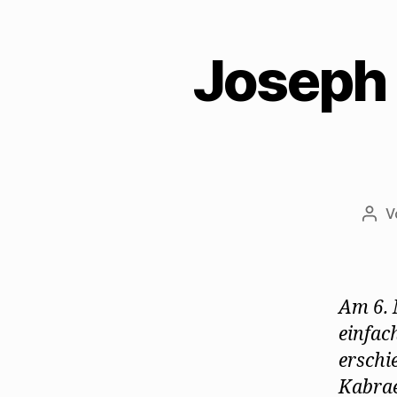
Joseph 
V
Beit
Am 6. 
einfac
erschi
Kabrae