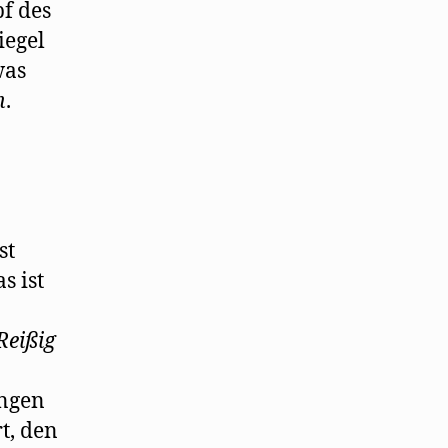
pf des
iegel
was
h
.
st
s ist
Reißig
ngen
t, den