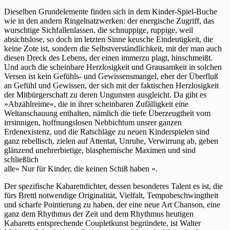
Dieselben Grundelemente finden sich in dem Kinder-Spiel-Buche
wie in den andern Ringelnatzwerken: der energische Zugriff, das
wurschtige Sichfallenlassen, die schnuppige, ruppige, weil
absichtslose, so doch im letzten Sinne keusche Eindeutigkeit, die
keine Zote ist, sondern die Selbstverständlichkeit, mit der man auch
diesen Dreck des Lebens, der einen immerzu plagt, hinschmeißt.
Und auch die scheinbare Herzlosigkeit und Grausamkeit in solchen
Versen ist kein Gefühls- und Gewissensmangel, eher der Überfluß
an Gefühl und Gewissen, der sich mit der faktischen Herzlosigkeit
der Mitbürgerschaft zu deren Ungunsten ausgleicht. Da gibt es
»Abzählreime«, die in ihrer scheinbaren Zufälligkeit eine
Weltanschauung enthalten, nämlich die tiefe Überzeugtheit vom
irrsinnigen, hoffnungslosen Nebbichtum unsrer ganzen
Erdenexistenz, und die Ratschläge zu neuen Kinderspielen sind
ganz rebellisch, zielen auf Attentat, Unruhe, Verwirrung ab, geben
glänzend unehrerbietige, blasphemische Maximen und sind
schließlich
alle» Nur für Kinder, die keinen Schiß haben «.
Der spezifische Kabarettdichter, dessen besonderes Talent es ist, die
fürs Brettl notwendige Originalität, Vielfalt, Tempobeschwingtheit
und scharfe Pointierung zu haben, der eine neue Art Chanson, eine
ganz dem Rhythmus der Zeit und dem Rhythmus heutigen
Kabaretts entsprechende Coupletkunst begründete, ist Walter