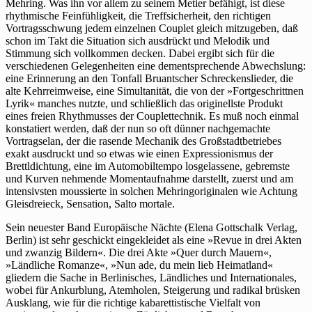
Mehring. Was ihn vor allem zu seinem Metier befähigt, ist diese
rhythmische Feinfühligkeit, die Treffsicherheit, den richtigen
Vortragsschwung jedem einzelnen Couplet gleich mitzugeben, daß
schon im Takt die Situation sich ausdrückt und Melodik und
Stimmung sich vollkommen decken. Dabei ergibt sich für die
verschiedenen Gelegenheiten eine dementsprechende Abwechslung:
eine Erinnerung an den Tonfall Bruantscher Schreckenslieder, die
alte Kehrreimweise, eine Simultanität, die von der »Fortgeschrittnen
Lyrik« manches nutzte, und schließlich das originellste Produkt
eines freien Rhythmusses der Couplettechnik. Es muß noch einmal
konstatiert werden, daß der nun so oft dünner nachgemachte
Vortragselan, der die rasende Mechanik des Großstadtbetriebes
exakt ausdruckt und so etwas wie einen Expressionismus der
Brettldichtung, eine im Automobiltempo losgelassene, gebremste
und Kurven nehmende Momentaufnahme darstellt, zuerst und am
intensivsten moussierte in solchen Mehringoriginalen wie Achtung
Gleisdreieck, Sensation, Salto mortale.
Sein neuester Band Europäische Nächte (Elena Gottschalk Verlag,
Berlin) ist sehr geschickt eingekleidet als eine »Revue in drei Akten
und zwanzig Bildern«. Die drei Akte »Quer durch Mauern«,
»Ländliche Romanze«, »Nun ade, du mein lieb Heimatland«
gliedern die Sache in Berlinisches, Ländliches und Internationales,
wobei für Ankurblung, Atemholen, Steigerung und radikal brüsken
Ausklang, wie für die richtige kabarettistische Vielfalt von