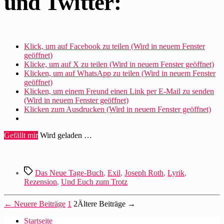
und Twitter:
Klick, um auf Facebook zu teilen (Wird in neuem Fenster
geöffnet)
Klicke, um auf X zu teilen (Wird in neuem Fenster geöffnet)
Klicken, um auf WhatsApp zu teilen (Wird in neuem Fenster
geöffnet)
Klicken, um einem Freund einen Link per E-Mail zu senden
(Wird in neuem Fenster geöffnet)
Klicken zum Ausdrucken (Wird in neuem Fenster geöffnet)
Gefällt mir
Wird geladen …
Schlagwörter
Das Neue Tage-Buch
,
Exil
,
Joseph Roth
,
Lyrik
,
Rezension
,
Und Euch zum Trotz
Beitragsnavigation
←
Neuere
Beiträge
1
2
Ältere
Beiträge
→
Startseite