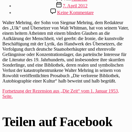
Beitragsdatum
7. April 2012
zu
Keine Kommentare
Hermann
Kesten
Walter Mehring, der Sohn von Siegmar Mehring, dem Redakteur
freut
des „Ulk“ und Übersetzer von Walt Whitman, hat von seinem Vater,
sich
einem heitern Atheisten mit einem blinden Glauben an die
über
Aufklärung der Menschheit, viel geerbt: die Ironie, die kunstvolle
Mehrings
Beschäftigung mit der Lyrik, das Handwerk des Übersetzers, die
„Verlorene
Verfolgung durch deutsche Staatsoberhäupter und ehrenvolle
Bibliothek“
Gefängnisse oder Konzentrationslager, das parteiische Interesse für
die Literatur des 19. Jahrhunderts, und insbesondere ihre skurrilen
Sonderlinge, und eine Bibliothek, deren realen und symbolischen
Verlust der katastrophentrunkene Walter Mehring in seinem von
Rowohlt veröffentlichten Prosabuch „Die verlorene Bibliothek,
Autobiographie einer Kultur“ halb beweint und halb begrüßt.
Fortsetzung der Rezension aus „Die Zeit“ vom 1. Januar 1953,
Seite.
Teilen auf Facebook