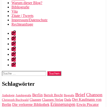
Warum dieser Blog?
Bibliografie
Vita
Zitate | Tweets
Impressum/Datenschutz
Rechteanfrage
Startseite
Warum
dieser
Bibliografie
Blog?
Vita
Zitate
|
Impressum/Datenschutz
Tweets
Rechteanfrage
Suche
nach:
Schlagwörter
Brief
Chanson
Berlin
Bertolt Brecht
Anthologie
Autobiografie
Biografie
Der Kaufmann von
Claassen
Claassen-Verlag
Dada
Christoph Buchwald
Erinnerungen
Die verlorene Bibliothek
Berlin
Erwin Piscator