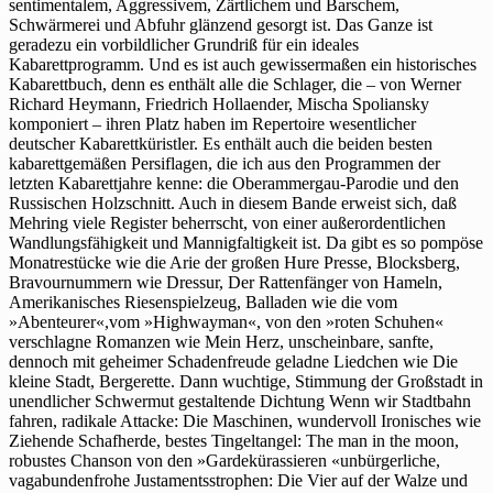
sentimentalem, Aggressivem, Zärtlichem und Barschem,
Schwärmerei und Abfuhr glänzend gesorgt ist. Das Ganze ist
geradezu ein vorbildlicher Grundriß für ein ideales
Kabarettprogramm. Und es ist auch gewissermaßen ein historisches
Kabarettbuch, denn es enthält alle die Schlager, die – von Werner
Richard Heymann, Friedrich Hollaender, Mischa Spoliansky
komponiert – ihren Platz haben im Repertoire wesentlicher
deutscher Kabarettküristler. Es enthält auch die beiden besten
kabarettgemäßen Persiflagen, die ich aus den Programmen der
letzten Kabarettjahre kenne: die Oberammergau-Parodie und den
Russischen Holzschnitt. Auch in diesem Bande erweist sich, daß
Mehring viele Register beherrscht, von einer außerordentlichen
Wandlungsfähigkeit und Mannigfaltigkeit ist. Da gibt es so pompöse
Monatrestücke wie die Arie der großen Hure Presse, Blocksberg,
Bravournummern wie Dressur, Der Rattenfänger von Hameln,
Amerikanisches Riesenspielzeug, Balladen wie die vom
»Abenteurer«,vom »Highwayman«, von den »roten Schuhen«
verschlagne Romanzen wie Mein Herz, unscheinbare, sanfte,
dennoch mit geheimer Schadenfreude geladne Liedchen wie Die
kleine Stadt, Bergerette. Dann wuchtige, Stimmung der Großstadt in
unendlicher Schwermut gestaltende Dichtung Wenn wir Stadtbahn
fahren, radikale Attacke: Die Maschinen, wundervoll Ironisches wie
Ziehende Schafherde, bestes Tingeltangel: The man in the moon,
robustes Chanson von den »Gardekürassieren «unbürgerliche,
vagabundenfrohe Justamentsstrophen: Die Vier auf der Walze und