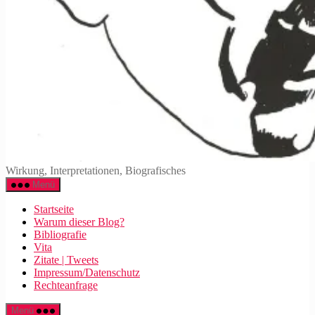
Walter
Wirkung, Interpretationen, Biografisches
Mehring
Menü
Startseite
Warum dieser Blog?
Bibliografie
Vita
Zitate | Tweets
Impressum/Datenschutz
Rechteanfrage
Menü