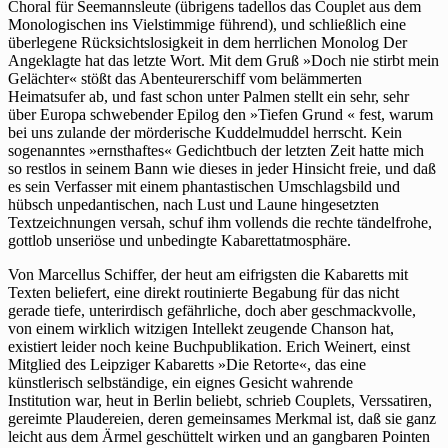
Choral für Seemannsleute (übrigens tadellos das Couplet aus dem
Monologischen ins Vielstimmige führend), und schließlich eine
überlegene Rücksichtslosigkeit in dem herrlichen Monolog Der
Angeklagte hat das letzte Wort. Mit dem Gruß »Doch nie stirbt mein
Gelächter« stößt das Abenteurerschiff vom belämmerten
Heimatsufer ab, und fast schon unter Palmen stellt ein sehr, sehr
über Europa schwebender Epilog den »Tiefen Grund « fest, warum
bei uns zulande der mörderische Kuddelmuddel herrscht. Kein
sogenanntes »ernsthaftes« Gedichtbuch der letzten Zeit hatte mich
so restlos in seinem Bann wie dieses in jeder Hinsicht freie, und daß
es sein Verfasser mit einem phantastischen Umschlagsbild und
hübsch unpedantischen, nach Lust und Laune hingesetzten
Textzeichnungen versah, schuf ihm vollends die rechte tändelfrohe,
gottlob unseriöse und unbedingte Kabarettatmosphäre.
Von Marcellus Schiffer, der heut am eifrigsten die Kabaretts mit
Texten beliefert, eine direkt routinierte Begabung für das nicht
gerade tiefe, unterirdisch gefährliche, doch aber geschmackvolle,
von einem wirklich witzigen Intellekt zeugende Chanson hat,
existiert leider noch keine Buchpublikation. Erich Weinert, einst
Mitglied des Leipziger Kabaretts »Die Retorte«, das eine
künstlerisch selbständige, ein eignes Gesicht wahrende
Institution war, heut in Berlin beliebt, schrieb Couplets, Verssatiren,
gereimte Plaudereien, deren gemeinsames Merkmal ist, daß sie ganz
leicht aus dem Ärmel geschüttelt wirken und an gangbaren Pointen