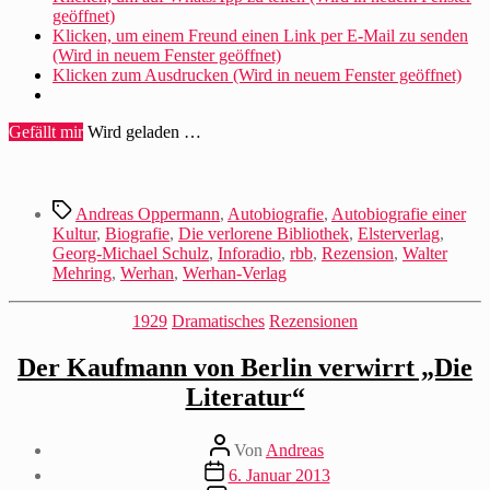
geöffnet)
Klicken, um einem Freund einen Link per E-Mail zu senden
(Wird in neuem Fenster geöffnet)
Klicken zum Ausdrucken (Wird in neuem Fenster geöffnet)
Gefällt mir
Wird geladen …
Schlagwörter
Andreas Oppermann
,
Autobiografie
,
Autobiografie einer
Kultur
,
Biografie
,
Die verlorene Bibliothek
,
Elsterverlag
,
Georg-Michael Schulz
,
Inforadio
,
rbb
,
Rezension
,
Walter
Mehring
,
Werhan
,
Werhan-Verlag
Kategorien
1929
Dramatisches
Rezensionen
Der Kaufmann von Berlin verwirrt „Die
Literatur“
Beitragsautor
Von
Andreas
Beitragsdatum
6. Januar 2013