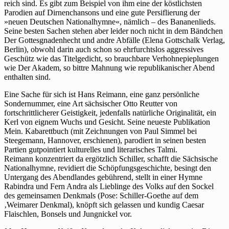
reich sind. Es gibt zum Beispiel von ihm eine der köstlichsten
Parodien auf Dirnenchansons und eine gute Persiflierung der
»neuen Deutschen Nationalhymne«, nämlich – des Bananenlieds.
Seine besten Sachen stehen aber leider noch nicht in dem Bändchen
Der Gottesgnadenhecht und andre Abfälle (Elena Gottschalk Verlag,
Berlin), obwohl darin auch schon so ehrfurchtslos aggressives
Geschütz wie das Titelgedicht, so brauchbare Verhohnepieplungen
wie Der Akadem, so bittre Mahnung wie republikanischer Abend
enthalten sind.
Eine Sache für sich ist Hans Reimann, eine ganz persönliche
Sondernummer, eine Art sächsischer Otto Reutter von
fortschrittlicherer Geistigkeit, jedenfalls natürliche Originalität, ein
Kerl von eignem Wuchs und Gesicht. Seine neueste Publikation
Mein. Kabarettbuch (mit Zeichnungen von Paul Simmel bei
Steegemann, Hannover, erschienen), parodiert in seinen besten
Partien gutpointiert kulturelles und literarisches Talmi.
Reimann konzentriert da ergötzlich Schiller, schafft die Sächsische
Nationalhymne, revidiert die Schöpfungsgeschichte, besingt den
Untergang des Abendlandes gebührend, stellt in einer Hymne
Rabindra und Fern Andra als Lieblinge des Volks auf den Sockel
des gemeinsamen Denkmals (Pose: Schiller-Goethe auf dem
‚Weimarer Denkmal), knöpft sich gelassen und kundig Caesar
Flaischlen, Bonsels und Jungnickel vor.