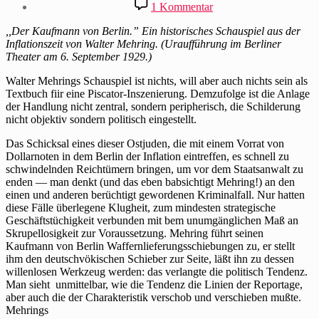
zu
1 Kommentar
Der
Kaufmann
,,Der Kaufmann von Berlin.” Ein historisches Schauspiel aus der
von
Inflationszeit von Walter Mehring. (Uraufführung im Berliner
Berlin
Theater am 6. September 1929.)
verwirrt
„Die
Walter Mehrings Schauspiel ist nichts, will aber auch nichts sein als
Literatur“
Textbuch fiir eine Piscator-Inszenierung. Demzufolge ist die Anlage
der Handlung nicht zentral, sondern peripherisch, die Schilderung
nicht objektiv sondern politisch eingestellt.
Das Schicksal eines dieser Ostjuden, die mit einem Vorrat von
Dollarnoten in dem Berlin der Inflation eintreffen, es schnell zu
schwindelnden Reichtümern bringen, um vor dem Staatsanwalt zu
enden — man denkt (und das eben babsichtigt Mehring!) an den
einen und anderen berüchtigt gewordenen Kriminalfall. Nur hatten
diese Fälle überlegene Klugheit, zum mindesten strategische
Geschäftstüchigkeit verbunden mit bem unumgänglichen Maß an
Skrupellosigkeit zur Voraussetzung. Mehring führt seinen
Kaufmann von Berlin Waffernlieferungsschiebungen zu, er stellt
ihm den deutschvökischen Schieber zur Seite, läßt ihn zu dessen
willenlosen Werkzeug werden: das verlangte die politisch Tendenz.
Man sieht unmittelbar, wie die Tendenz die Linien der Reportage,
aber auch die der Charakteristik verschob und verschieben mußte.
Mehrings