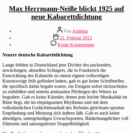
Max Herrmann-Neiße blickt 1925 auf
neue Kabarettdichtung
Beitragsautor
Von
Andreas
Beitragsdatum
21. Februar 2012
zu
Keine Kommentare
Max
Herrmann-
Neuere deutsche Kabarettdichtung
Neiße
blickt
Lange fehlten in Deutschland jene Dichter des packenden,
1925
urwüchsigen, aktuellen Schlagers, die in Frankreich die
auf
Entwicklung des Kabaretts zu einem eignen vollwertigen
neue
Kunstzweige früh gefördert hatten, gab es gar keine Schriftsteller,
Kabarettdichtung
die spezifisch dahin begabt waren, ein Ereignis sofort rücksichtslos
zu entblößen und unterm amüsanten Pfeilregen des Witzes zu
begraben. Gab es keine Künstler, denen jene leichte Musikalität im
Blute liegt, die im einprägsamen Rhythmus und mit dem
volkstümlichen Gedächtnisanhalt des Refrains gleichsam spontan
Empfindung und Meinung sich äußern läßt. Gab es auch keine
abseitigen, untergründigen Urwuchspoeten, Bänkelsangdichter voll
Dämonie und satzungsferner Doppelbödigkeit.