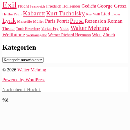
Exil
George Grosz
Gedicht
Flucht
Friedrich Hollaender
Frankreich
Kabarett
Kurt Tucholsky
Lied
Hertha Pauli
Kurt Weill
Lieder
Lyrik
Prosa
Paris
Roman
Rezension
Porträt
Marseille
Müller
Walter Mehring
Video
Theater
Varian Fry
Trude Hesterberg
Weltbühne
Wien
Zürich
Werner Richard Heymann
Werkausgabe
Kategorien
Kategorien
© 2026
Walter Mehring
Powered by WordPress
Nach oben
↑
Hoch
↑
%d