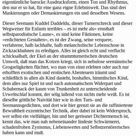
eigentümliche barocke Ausdrucksform, einen Ton und Rhythmus,
den nur er so hat, für eine ganz eigne Erlebniswelt. Das sind drei
Maskierungen oder Demaskierungen ein und desselben Wesens.
Dieser Seemann Kuddel Daddeldu, dieser Turnerschreck und dieser
Wegweiser für Enfants terribles – es ist mehr als» ernsthaft
selbstparodistische Laune«, es sind keine Fiktionen, keine
»erdichteten Gestalten«, es ist der Zwang, seine verquere,
verfahrene, halb lachhafte, halb melancholische Lebenschose in
Zickzackbahnen zu erledigen. Alles ist gleich echt und verflucht
schicksalhaft, der Ekel an der strammturnerischen deutschen
Umwelt, daß man das Kotzen kriegt, sich in nebulose seemännische
Grogseligkeiten flüchtet, wo man von einst erlebten oder auch nur
erhofften exotischen und erotischen Abenteuern träumt und
schließlich in allen als Kind dasteht, boshaftes, himmlisches Kind,
dem alles nur Spiel ist und nach automatischem Widerpart und
Schabernack der kaum von Trunkenheit zu unterscheidende
Urweltschlaf kommt, der selig lallend von nichts mehr weiß. Es ist
dieselbe göttliche Naivität hier wie in den Turn- und
Seemannsgedichten, und dort wie hier grenzt sie an die raffinierteste
Bewußtheit exzentrischer Technik, aber dabei ist kein Widerspruch,
wer selbst ein vielfältiger, hin und her gerissner Dichtermensch ist,
kennt das, wie man nah nebeneinander lindeste Schwärmerei,
schadenfrohen Zynismus, Liebenswertes und Selbstzerstörerisches
haben kann und muß.