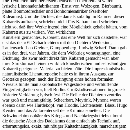
Die Textlieferanten der ersten deutschen Überbrettlära waren
lyrische Limonadenfabrikanten (Ernst von Wolzogen, Bierbaum),
platte Bonmotdrechsler und Bonhomiesatiriker (Pserhofer,
Rideamus). Und die Dichter, die damals zufällig im Rahmen dieser
Kabaretts auftraten, schrieben nicht fürs Kabarett und schrieben
nicht so, daß ihre Werke irgend eine Möglichkeit gehabt hätten, vom
Kabarett aus zu wirken. Von wirklichen
Künstlern gemachtes, Kabarett, das eine Welt für sich darstellte, war
erst das der »Elf Scharfrichter« mit den Dichtern Wedekind,
Lautensack. Leo Greiner, Gumppenberg, Ludwig Scharf. Dann gab
es in den drei, vier Jahren, die dem Weltkrieg vorausgingen, eine
Dichtung, die zwar nicht direkt fürs Kabarett gemacht war, aber
ihrer Struktur nach einem wirklich künstlerischen und selbständigen
Kabarett geeignetes Material zu bieten hätte. Die impressionistisch-
naturalistische Literaturepoche hatte es in ihrem Ausgang zur
Groteske gezogen: nach der Erringung eines hohen formalen
Niveaus führte man akrobatische Wagestücke und verblüffende
Fingerfertigkeiten vor, hielt Berlins Großstadtsensationen in grotesk
frisierter Verklärung lyrisch fest. Die Reihe der Dichterexzentriks
war groß und mannigfaltig, Scheerbart, Meyrink, Mynona waren
ebenso darin wie Hardekopf, van Hoddis, Lichtenstein, Blass, Hugo
Kersten und das Autorenterzett der »Kriminalsonette«. Die
Schwindelatmosphäre des Kriegs- und Nachkriegsbetriebs nimmt
die deutsche Abart des Dadaismus dann einfach als Technik auf,
erbarmungslos, exakt, mit nötiger Kaltschnäuzigkeit, marschartigem