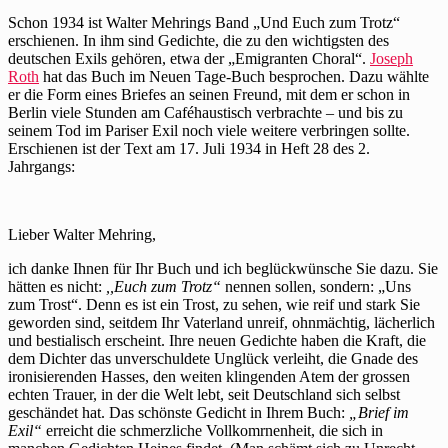
Schon 1934 ist Walter Mehrings Band „Und Euch zum Trotz“
erschienen. In ihm sind Gedichte, die zu den wichtigsten des
deutschen Exils gehören, etwa der „Emigranten Choral“.
Joseph
Roth
hat das Buch im Neuen Tage-Buch besprochen. Dazu wählte
er die Form eines Briefes an seinen Freund, mit dem er schon in
Berlin viele Stunden am Caféhaustisch verbrachte – und bis zu
seinem Tod im Pariser Exil noch viele weitere verbringen sollte.
Erschienen ist der Text am 17. Juli 1934 in Heft 28 des 2.
Jahrgangs:
Lieber Walter Mehring,
ich danke Ihnen für Ihr Buch und ich beglückwünsche Sie dazu. Sie
hätten es nicht:
,
,E
uch
zum
T
rot
z
“
nennen sollen, sondern: „Uns
zum Trost“. Denn es ist ein Trost, zu sehen, wie reif und stark Sie
geworden sind, seitdem Ihr Vaterland unreif, ohnmächtig, lächerlich
und bestialisch erscheint. Ihre neuen Gedichte haben die Kraft, die
dem Dichter das unverschuldete Unglück verleiht, die Gnade des
ironisierenden Hasses, den weiten klingenden Atem der grossen
echten Trauer, in der die Welt lebt, seit Deutschland sich selbst
geschändet hat. Das schönste Gedicht in Ihrem Buch:
„
Br
i
e
f
im
E
xil“
erreicht die schmerzliche Vollkomrnenheit, die sich in