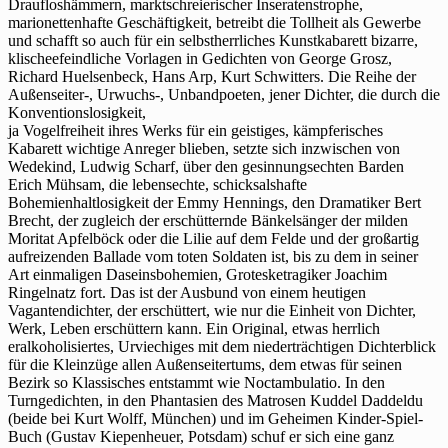
Draufloshämmern, marktschreierischer Inseratenstrophe,
marionettenhafte Geschäftigkeit, betreibt die Tollheit als Gewerbe
und schafft so auch für ein selbstherrliches Kunstkabarett bizarre,
klischeefeindliche Vorlagen in Gedichten von George Grosz,
Richard Huelsenbeck, Hans Arp, Kurt Schwitters. Die Reihe der
Außenseiter-, Urwuchs-, Unbandpoeten, jener Dichter, die durch die
Konventionslosigkeit,
ja Vogelfreiheit ihres Werks für ein geistiges, kämpferisches
Kabarett wichtige Anreger blieben, setzte sich inzwischen von
Wedekind, Ludwig Scharf, über den gesinnungsechten Barden
Erich Mühsam, die lebensechte, schicksalshafte
Bohemienhaltlosigkeit der Emmy Hennings, den Dramatiker Bert
Brecht, der zugleich der erschütternde Bänkelsänger der milden
Moritat Apfelböck oder die Lilie auf dem Felde und der großartig
aufreizenden Ballade vom toten Soldaten ist, bis zu dem in seiner
Art einmaligen Daseinsbohemien, Grotesketragiker Joachim
Ringelnatz fort. Das ist der Ausbund von einem heutigen
Vagantendichter, der erschüttert, wie nur die Einheit von Dichter,
Werk, Leben erschüttern kann. Ein Original, etwas herrlich
eralkoholisiertes, Urviechiges mit dem niederträchtigen Dichterblick
für die Kleinzüge allen Außenseitertums, dem etwas für seinen
Bezirk so Klassisches entstammt wie Noctambulatio. In den
Turngedichten, in den Phantasien des Matrosen Kuddel Daddeldu
(beide bei Kurt Wolff, München) und im Geheimen Kinder-Spiel-
Buch (Gustav Kiepenheuer, Potsdam) schuf er sich eine ganz