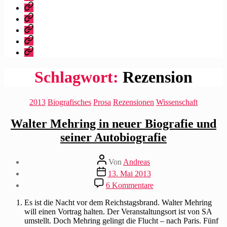
dieser
Bibliografie
Blog?
Vita
Zitate
|
Impressum/Datenschutz
Tweets
Rechteanfrage
Schlagwort:
Rezension
Kategorien
2013
Biografisches
Prosa
Rezensionen
Wissenschaft
Walter Mehring in neuer Biografie und
seiner Autobiografie
Beitragsautor
Von
Andreas
Beitragsdatum
13. Mai 2013
zu
6 Kommentare
Walter
Mehring
Es ist die Nacht vor dem Reichstagsbrand. Walter Mehring
in
will einen Vortrag halten. Der Veranstaltungsort ist von SA
neuer
umstellt. Doch Mehring gelingt die Flucht – nach Paris. Fünf