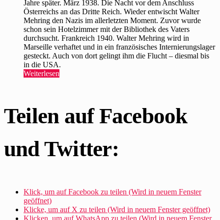
Biografie
Jahre später. März 1938. Die Nacht vor dem Anschluss
und
Österreichs an das Dritte Reich. Wieder entwischt Walter
seiner
Mehring den Nazis im allerletzten Moment. Zuvor wurde
Autobiografie
schon sein Hotelzimmer mit der Bibliothek des Vaters
durchsucht. Frankreich 1940. Walter Mehring wird in
Marseille verhaftet und in ein französisches Internierungslager
gesteckt. Auch von dort gelingt ihm die Flucht – diesmal bis
in die USA.
„Walter
Weiterlesen
Mehring
in
neuer
Teilen auf Facebook
Biografie
und
seiner
Autobiografie“
und Twitter:
Klick, um auf Facebook zu teilen (Wird in neuem Fenster
geöffnet)
Klicke, um auf X zu teilen (Wird in neuem Fenster geöffnet)
Klicken, um auf WhatsApp zu teilen (Wird in neuem Fenster