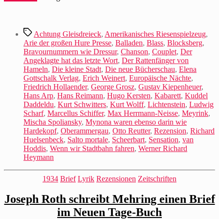
Schlagwörter
Achtung Gleisdreieck
,
Amerikanisches Riesenspielzeug
,
Arie der großen Hure Presse
,
Balladen
,
Blass
,
Blocksberg
,
Bravournummern wie Dressur
,
Chanson
,
Couplet
,
Der
Angeklagte hat das letzte Wort
,
Der Rattenfänger von
Hameln
,
Die kleine Stadt
,
Die neue Bücherschau
,
Elena
Gottschalk Verlag
,
Erich Weinert
,
Europäische Nächte
,
Friedrich Hollaender
,
George Grosz
,
Gustav Kiepenheuer
,
Hans Arp
,
Hans Reimann
,
Hugo Kersten
,
Kabarett
,
Kuddel
Daddeldu
,
Kurt Schwitters
,
Kurt Wolff
,
Lichtenstein
,
Ludwig
Scharf
,
Marcellus Schiffer
,
Max Herrmann-Neisse
,
Meyrink
,
Mischa Spoliansky
,
Mynona waren ebenso darin wie
Hardekopf
,
Oberammergau
,
Otto Reutter
,
Rezension
,
Richard
Huelsenbeck
,
Salto mortale
,
Scheerbart
,
Sensation
,
van
Hoddis
,
Wenn wir Stadtbahn fahren
,
Werner Richard
Heymann
Kategorien
1934
Brief
Lyrik
Rezensionen
Zeitschriften
Joseph Roth schreibt Mehring einen Brief
im Neuen Tage-Buch