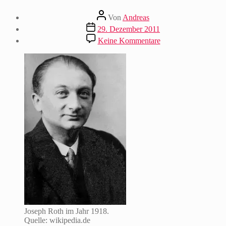
Beitragsautor
Von
Andreas
Beitragsdatum
29. Dezember 2011
zu
Keine Kommentare
Joseph
Roth
schreibt
Mehring
einen
Brief
im
Neuen
Tage-
Buch
Joseph Roth im Jahr 1918.
Quelle: wikipedia.de