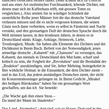
manchen Gedichten Heines findet. (Man schämt sich zu Unrecht
und aus einer Art snobistischer Furchtsamkeit, lebende Dichter, mit
denen man sich im Kaffeehaus trifft, mit grossen Toten zu
vergleichen.). Also setzten Sie in würdiger Schönheit die
unsterbliche Reihe jener Männer fort die das deutsche Vaterland
verlassen müssen und die es nicht vergessen können, die seinen
Glanz noch dann verbreiten, wenn es selbst in Finsternis und Nacht
versinkt, und den grossartigen Duft der deutschen Sprache durch die
Welt strömen lassen, in den trostlosen Jahren, in denen es in
Deutschland stinkt. Klage, Anklage, Heimweh, Liebe,
Trostlosigkeit, Musik: Sie haben alle Elemente des Dichters und der
Dichtkunst in Ihrem Buch. Befreit von der Notwendigkeit, jenes
armselige deutsche ,.Kabarett“ mit „Chansons“ zu versorgen, das
Kabarett, das niemals in Deutschland den Mut hatte, scharf und
kritisch zu sein, die Feigheit der „Revolution“ und die Bestialität der
„Reaktion“ anzukündigen, sind Sie, lieber Mehring, heimgekehrt in
Ihre wirkliche Heimat: in die Einsamkeit, die dem Dichter ziemt –
und in das Exil, das jedem anständigen Deutschen ziemt, der nicht
im Konzentrationslager gefangen ist. In Ihrem Gedicht „Mirakel
des heiligen Bürokratius“ haben Sie ein grossartiges Wort
geschaffen, um das ich Sie beneide:
„Die Wache gab ihm einen Stoss –
Da stand der Mann im
St
aa
te
nl
os“
Das Land „Staatenlos“ : dort sind. wir zu Hause. Dort und in der