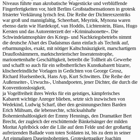
Niveaus führte man akrobatische Wagestücke und verblüffende
Fingerfertigkeiten vor, hielt Berlins Großstadtsensationen in grotesk
frisierter Verklärung lyrisch fest. Die Reihe der Dichterexzentriks
war groß und mannigfaltig, Scheerbart, Meyrink, Mynona waren
ebenso darin wie Hardekopf, van Hoddis, Lichtenstein, Blass, Hugo
Kersten und das Autorenterzett der »Kriminalsonette«. Die
Schwindelatmosphäre des Kriegs- und Nachkriegsbetriebs nimmt
die deutsche Abart des Dadaismus dann einfach als Technik auf,
erbarmungslos, exakt, mit nötiger Kaltschnäuzigkeit, marschartigem
Draufloshämmern, marktschreierischer Inseratenstrophe,
marionettenhafte Geschäftigkeit, betreibt die Tollheit als Gewerbe
und schafft so auch für ein selbstherrliches Kunstkabarett bizarre,
klischeefeindliche Vorlagen in Gedichten von George Grosz,
Richard Huelsenbeck, Hans Arp, Kurt Schwitters. Die Reihe der
Außenseiter-, Urwuchs-, Unbandpoeten, jener Dichter, die durch die
Konventionslosigkeit,
ja Vogelfreiheit ihres Werks für ein geistiges, kämpferisches
Kabarett wichtige Anreger blieben, setzte sich inzwischen von
Wedekind, Ludwig Scharf, über den gesinnungsechten Barden
Erich Mühsam, die lebensechte, schicksalshafte
Bohemienhaltlosigkeit der Emmy Hennings, den Dramatiker Bert
Brecht, der zugleich der erschütternde Bänkelsänger der milden
Moritat Apfelböck oder die Lilie auf dem Felde und der großartig
aufreizenden Ballade vom toten Soldaten ist, bis zu dem in seiner
Art einmaligen Daseinsbohemien, Grotesketragiker Joachim