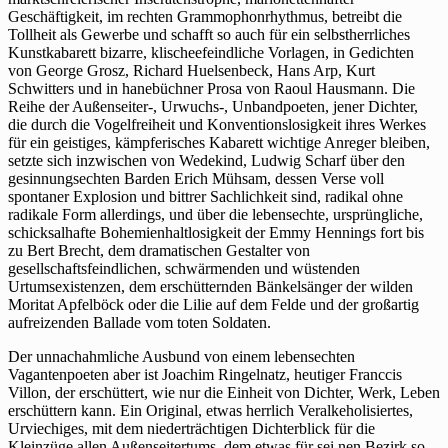
Geschäftigkeit, im rechten Grammophonrhythmus, betreibt die
Tollheit als Gewerbe und schafft so auch für ein selbstherrliches
Kunstkabarett bizarre, klischeefeindliche Vorlagen, in Gedichten
von George Grosz, Richard Huelsenbeck, Hans Arp, Kurt
Schwitters und in hanebüchner Prosa von Raoul Hausmann. Die
Reihe der Außenseiter-, Urwuchs-, Unbandpoeten, jener Dichter,
die durch die Vogelfreiheit und Konventionslosigkeit ihres Werkes
für ein geistiges, kämpferisches Kabarett wichtige Anreger bleiben,
setzte sich inzwischen von Wedekind, Ludwig Scharf über den
gesinnungsechten Barden Erich Mühsam, dessen Verse voll
spontaner Explosion und bittrer Sachlichkeit sind, radikal ohne
radikale Form allerdings, und über die lebensechte, ursprüngliche,
schicksalhafte Bohemienhaltlosigkeit der Emmy Hennings fort bis
zu Bert Brecht, dem dramatischen Gestalter von
gesellschaftsfeindlichen, schwärmenden und wüstenden
Urtumsexistenzen, dem erschütternden Bänkelsänger der wilden
Moritat Apfelböck oder die Lilie auf dem Felde und der großartig
aufreizenden Ballade vom toten Soldaten.
Der unnachahmliche Ausbund von einem lebensechten
Vagantenpoeten aber ist Joachim Ringelnatz, heutiger Franccis
Villon, der erschüttert, wie nur die Einheit von Dichter, Werk, Leben
erschüttern kann. Ein Original, etwas herrlich Veralkeholisiertes,
Urviechiges, mit dem niederträchtigen Dichterblick für die
Kleinzüge allen Außenseitertums, dem etwas für sei nen Bezirk so