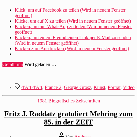
Klick, um auf Facebook zu teilen (Wird in neuem Fenster
geöffnet)
Klicke, um auf X zu teilen (Wird in neuem Fenster geöffnet)
Klicken, um auf WhatsApp zu teilen (Wird in neuem Fenster
geöffnet)
Klicken, um einem Freund einen Link per E-Mail zu senden
(Wird in neuem Fenster geöffnet)
Klicken zum Ausdrucken (Wird in neuem Fenster geöffnet)
Gefällt mir
Wird geladen …
Schlagwörter
d'Art d'Art
,
France 2
,
George Grosz
,
Kunst
,
Porträt
,
Video
Kategorien
1981
Biografisches
Zeitschriften
Fritz J. Raddatz gratuliert Mehring zum
85. in der ZEIT
Beitragsautor
Von
Andreas