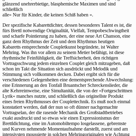
glänzend unehrerbietige, blasphemische Maximen und sind
schließlich
alle» Nur für Kinder, die keinen Schiß haben «.
Der spezifische Kabarettdichter, dessen besonderes Talent es ist, die
fürs Brettl notwendige Originalität, Vielfalt, Tempobeschwingtheit
und scharfe Pointierung zu haben, der eine neue Art Chanson, eine
ganz dem Rhythmus der Zeit und dem Rhythmus heutigen
Kabaretts entsprechende Coupletkunst begründete, ist Walter
Mehring. Was ihn vor allem zu seinem Metier befähigt, ist diese
rhythmische Feinfühligkeit, die Treffsicherheit, den richtigen
Vortragsschwung jedem einzelnen Couplet gleich mitzugeben, daß
schon im Takt die Situation sich ausdrückt und Melodik und
Stimmung sich vollkommen decken. Dabei ergibt sich für die
verschiedenen Gelegenheiten eine dementsprechende Abwechslung:
eine Erinnerung an den Tonfall Bruantscher Schreckenslieder, die
alte Kehrreimweise, eine Simultanität, die von der »Fortgeschrittnen
Lyrik« manches nutzte, und schließlich das originellste Produkt
eines freien Rhythmusses der Couplettechnik. Es muß noch einmal
konstatiert werden, daß der nun so oft dünner nachgemachte
Vortragselan, der die rasende Mechanik des Großstadtbetriebes
exakt ausdruckt und so etwas wie einen Expressionismus der
Brettldichtung, eine im Automobiltempo losgelassene, gebremste
und Kurven nehmende Momentaufnahme darstellt, zuerst und am
intensivsten moussierte in solchen Mehringoriginalen wie Achtung