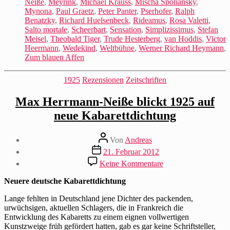
Neiße
,
Meyrink
,
Michael Krauss
,
Mischa Spoliansky
,
Mynona
,
Paul Graetz
,
Peter Panter
,
Pserhofer
,
Ralph
Benatzky
,
Richard Huelsenbeck
,
Rideamus
,
Rosa Valetti
,
Salto mortale
,
Scheerbart
,
Sensation
,
Simplizissimus
,
Stefan
Meisel
,
Theobald Tiger
,
Trude Hesterberg
,
van Hoddis
,
Victor
Heermann
,
Wedekind
,
Weltbühne
,
Werner Richard Heymann
,
Zum blauen Affen
Kategorien
1925
Rezensionen
Zeitschriften
Max Herrmann-Neiße blickt 1925 auf
neue Kabarettdichtung
Beitragsautor
Von
Andreas
Beitragsdatum
21. Februar 2012
zu
Keine Kommentare
Max
Herrmann-
Neuere deutsche Kabarettdichtung
Neiße
blickt
Lange fehlten in Deutschland jene Dichter des packenden,
1925
urwüchsigen, aktuellen Schlagers, die in Frankreich die
auf
Entwicklung des Kabaretts zu einem eignen vollwertigen
neue
Kunstzweige früh gefördert hatten, gab es gar keine Schriftsteller,