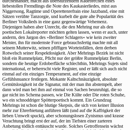
durcheinander, macht aus überstürzendem Radebrechen eines
liebestollen Fremdlings die Note des Kaukasierliedes, mixt aus
Niggersong, Ragtime und Operettenrefrain eine Jazzband, eine mit
Sätzen verübte Tanzorgie, und kurbelt die gute alte Popularität des
Berliner Volkslieds in eine ganz gegenwärtige Vehemenz.
Diejenigen haben aber Unrecht, die den Mehring nur als den
poetischen Lokalreporter möchten gelten lassen, wenn er auch, unter
anderm, den Jargon des »Berliner Schlagers« wie kein zweiter
Meister, ihn für modernste Force gebrauchsfertig machte mit all
seinem Mutterwitz, seinen pfiffigen Worteinfällen, dem derben
Rotwelsch seiner Respektlosigkeit. Aber Mehrings Bezirk ist nicht
bloß ein Rummelplatz, Pficht nur der größre Rummelplatz Berlin,
sondern die heutige Erdoberfläche schlechthin, Mehrings Sujets sind
international, er beherrscht viele Register, und er läßt sich auch nicht
einmal auf ein einziges Temperament, auf eine einzige
Gefühlsnuance festlegen. Mokante Kaltschnäuzigkeit, absolute
Gemütslosigkeit ist die Signatur, mit der man ihn abstempelt, aber
dann wird man bei ihm auf einmal von Sachen beunruhigt, die so
gar nicht ins Schema passen, wie Die Kiilte oder Die roten Schuhe,
wo ein schnoddriger Spötterpoetisch kommt. Ein Grundzug
Mehrings ist schon die blutige Skepsis, die sich von keiner Illusion
mehr zur Ehrerbietung anführen läßt (und auf die Kaffrigkeit der
lieben Umwelt spuckt), aber schonungslosen Zynismus und krasse
Verachtung bringt erst der auf, der im Tiefsten einer zarteren
Anbetung tödlich enttäuscht wurde. Solches Getroffensein wächst