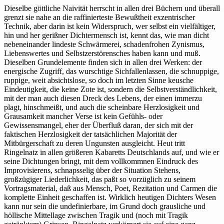
Dieselbe göttliche Naivität herrscht in allen drei Büchern und überall
grenzt sie nahe an die raffinierteste Bewußtheit exzentrischer
Technik, aber darin ist kein Widerspruch, wer selbst ein vielfältiger,
hin und her gerißner Dichtermensch ist, kennt das, wie man dicht
nebeneinander lindeste Schwärmerei, schadenfrohen Zynismus,
Liebenswertes und Selbstzerstörensches haben kann und muß.
Dieselben Grundelemente finden sich in allen drei Werken: der
energische Zugriff, das wurschtige Sichfallenlassen, die schnuppige,
ruppige, weit absichtslose, so doch im letzten Sinne keusche
Eindeutigkeit, die keine Zote ist, sondern die Selbstverständlichkeit,
mit der man auch diesen Dreck des Lebens, der einen immerzu
plagt, hinschmeißt, und auch die scheinbare Herzlosigkeit und
Grausamkeit mancher Verse ist kein Gefühls- oder
Gewissensmangel, eher der Überfluß daran, der sich mit der
faktischen Herzlosigkeit der tatsächlichen Majorität der
Mitbürgerschaft zu deren Ungunsten ausgleicht. Heut tritt
Ringelnatz in allen größeren Kabaretts Deutschlands auf, und wie er
seine Dichtungen bringt, mit dem vollkommnen Eindruck des
Improvisierens, schnapsselig über der Situation Stehens,
großzügiger Liederlichkeit, das paßt so vorzüglich zu seinem
Vortragsmaterial, daß aus Mensch, Poet, Rezitation und Carmen die
komplette Einheit geschaffen ist. Wirklich heutigen Dichters Wesen
kann nur sein die undefinierbare, im Grund doch grausliche und
höllische Mittellage zwischen Tragik und (noch mit Tragik