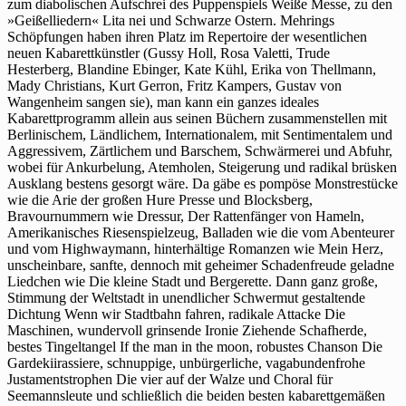
zum diabolischen Aufschrei des Puppenspiels Weiße Messe, zu den
»Geißelliedern« Lita nei und Schwarze Ostern. Mehrings
Schöpfungen haben ihren Platz im Repertoire der wesentlichen
neuen Kabarettkünstler (Gussy Holl, Rosa Valetti, Trude
Hesterberg, Blandine Ebinger, Kate Kühl, Erika von Thellmann,
Mady Christians, Kurt Gerron, Fritz Kampers, Gustav von
Wangenheim sangen sie), man kann ein ganzes ideales
Kabarettprogramm allein aus seinen Büchern zusammenstellen mit
Berlinischem, Ländlichem, Internationalem, mit Sentimentalem und
Aggressivem, Zärtlichem und Barschem, Schwärmerei und Abfuhr,
wobei für Ankurbelung, Atemholen, Steigerung und radikal brüsken
Ausklang bestens gesorgt wäre. Da gäbe es pompöse Monstrestücke
wie die Arie der großen Hure Presse und Blocksberg,
Bravournummern wie Dressur, Der Rattenfänger von Hameln,
Amerikanisches Riesenspielzeug, Balladen wie die vom Abenteurer
und vom Highwaymann, hinterhältige Romanzen wie Mein Herz,
unscheinbare, sanfte, dennoch mit geheimer Schadenfreude geladne
Liedchen wie Die kleine Stadt und Bergerette. Dann ganz große,
Stimmung der Weltstadt in unendlicher Schwermut gestaltende
Dichtung Wenn wir Stadtbahn fahren, radikale Attacke Die
Maschinen, wundervoll grinsende Ironie Ziehende Schafherde,
bestes Tingeltangel If the man in the moon, robustes Chanson Die
Gardekiirassiere, schnuppige, unbürgerliche, vagabundenfrohe
Justamentstrophen Die vier auf der Walze und Choral für
Seemannsleute und schließlich die beiden besten kabarettgemäßen