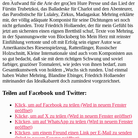
den Aufwand für die Arie der gro(3en Hure Presse und das Lied der
Fürstin Trubetzkoi, das Balladeske für Charlot und den Abenteurer,
das Parodistische für Lulaley, Zirkus, Madagaskar. Mehring erklärte
mir, der völlig adäquate Komponist für seine Dichtungen sei noch
nicht gefunden. Trotz Friedrich Hollaender, der für mein Gefühl bis
jetzt am sichersten einen eignen Brettlstil schuf, Texte von Mehring,
in der Spannungsweite von Blocksberg bis Mein Herz mit reinster
Einfühlung vertonte und oft mit Erfolg sein eigner Autor war.
Amerikanisches Riesenspielzeug, Rattenfänger, Russischer
Holzschnitt, Kleine Internationale sind auch vom Komponisten aus
so gut bedacht, daß sie mit dem richtigen Schwung und soviel
farbiger, graziöser Tonmalerei, wie jedes von ihnen bedarf, zum
Gesamtkunstwerk von holdem „Wuchs sich runden. Und einmal
haben Walter Mehring, Blandine Ebinger, Friedrich Hollaender
miteinander das Idealkabarett doch zumindest vorgezeichnet.
Teilen auf Facebook und Twitter:
Klick, um auf Facebook zu teilen (Wird in neuem Fenster
geöffnet)
Klicke, um auf X zu teilen (Wird in neuem Fenster geöffnet)
Klicken, um auf WhatsApp zu teilen (Wird in neuem Fenster
geöffnet)
Klicken, um einem Freund einen Link per E-Mail zu senden