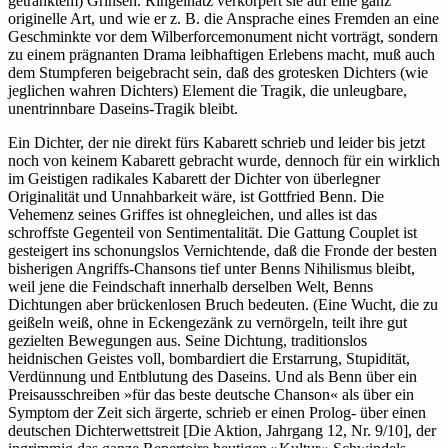
getränktem) Grinsen. Ringelnatz verkörpert sie auf eine ganz
originelle Art, und wie er z. B. die Ansprache eines Fremden an eine
Geschminkte vor dem Wilberforcemonument nicht vorträgt, sondern
zu einem prägnanten Drama leibhaftigen Erlebens macht, muß auch
dem Stumpferen beigebracht sein, daß des grotesken Dichters (wie
jeglichen wahren Dichters) Element die Tragik, die unleugbare,
unentrinnbare Daseins-Tragik bleibt.
Ein Dichter, der nie direkt fürs Kabarett schrieb und leider bis jetzt
noch von keinem Kabarett gebracht wurde, dennoch für ein wirklich
im Geistigen radikales Kabarett der Dichter von überlegner
Originalität und Unnahbarkeit wäre, ist Gottfried Benn. Die
Vehemenz seines Griffes ist ohnegleichen, und alles ist das
schroffste Gegenteil von Sentimentalität. Die Gattung Couplet ist
gesteigert ins schonungslos Vernichtende, daß die Fronde der besten
bisherigen Angriffs-Chansons tief unter Benns Nihilismus bleibt,
weil jene die Feindschaft innerhalb derselben Welt, Benns
Dichtungen aber brückenlosen Bruch bedeuten. (Eine Wucht, die zu
geißeln weiß, ohne in Eckengezänk zu vernörgeln, teilt ihre gut
gezielten Bewegungen aus. Seine Dichtung, traditionslos
heidnischen Geistes voll, bombardiert die Erstarrung, Stupidität,
Verdünnung und Entblutung des Daseins. Und als Benn über ein
Preisausschreiben »für das beste deutsche Chanson« als über ein
Symptom der Zeit sich ärgerte, schrieb er einen Prolog- über einen
deutschen Dichterwettstreit [Die Aktion, Jahrgang 12, Nr. 9/10], der