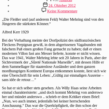
Beitragsdatum
24. Oktober 2012
zu
Keine Kommentare
Fritz
J.
„Die Fleißer und (auf anderem Feld) Walter Mehring sind von den
Raddatz
Jüngeren die stärksten Könner.“
gratuliert
Mehring
Alfred Kerr 1929
zum
Bei der Verhaftung meinte der Dorfpolizist des südfranzösischen
85.
Fleckens Perpignan gewiß, in dem abgerissenen Vagabunden mit
in
falschem Paß einen großen Fang gemacht zu haben; daß er einen
der
modernen Villon fast ans Messer lieferte, konnte er nicht wissen.
ZEIT
Das war 1941, Walter Mehring lebte seit 20 Jahren in Paris, aber der
Sichtvermerk der „Sûreté Nationale Marseille“, mit dessen Hilfe er
dem Sammellager für staatenlose Ausländer und dem ganzen
mordhungrigen Kontinent Europa entkommen konnte, liest sich wie
eine Überschrift für sein Leben: „Gültig zur einmaligen Ausreise –
sans idée de retour…“
So hat er sich selber stets gesehen. Als Willy Haas seine Arbeiten
einmal charakterisierte: „und doch kommt Mehring von anderswo
her und mündet anderswo .. schrieb er dem Kritiker einen Brief:
„Nun, wo auch immer, jedenfalls bei keiner herrschenden
Anschauung.“ Das war die Querköpfigkeit, die ihm schon der