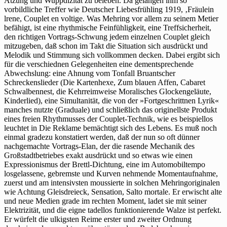
Ätzung und Wuppdizität zu beleben. Da gelangen ihm so
vorbildliche Treffer wie Deutscher Liebesfrühling 1919, ‚Fräulein
lrene, Couplet en voltige. Was Mehring vor allem zu seinem Metier
befähigt, ist eine rhythmische Feinfühligkeit, eine Treffsicherheit,
den richtigen Vortrags-Schwung jedem einzelnen Couplet gleich
mitzugeben, daß schon im Takt die Situation sich ausdrückt und
Melodik und Stimmung sich vollkommen decken. Dabei ergibt sich
für die verschiednen Gelegenheiten eine dementsprechende
Abwechslung: eine Ahnung vom Tonfall Bruantscher
Schreckenslieder (Die Kartenhexe, Zum blauen Affen, Cabaret
Schwalbennest, die Kehrreimweise Moralisches Glockengeläute,
Kinderlied), eine Simultanität, die von der »Fortgeschrittnen Lyrik«
manches nutzte (Graduale) und schließlich das originellste Produkt
eines freien Rhythmusses der Couplet-Technik, wie es beispiellos
leuchtet in Die Reklame bemächtigt sich des Lebens. Es muß noch
einmal gradezu konstatiert werden, daß der nun so oft dünner
nachgemachte Vortrags-Elan, der die rasende Mechanik des
Großstadtbetriebes exakt ausdrückt und so etwas wie einen
Expressionismus der Brettl-Dichtung, eine im Automobiltempo
losgelassene, gebremste und Kurven nehmende Momentaufnahme,
zuerst und am intensivsten moussierte in solchen Mehringoriginalen
wie Achtung Gleisdreieck, Sensation, Salto mortale. Er erwischt alte
und neue Medien grade im rechten Moment, ladet sie mit seiner
Elektrizität, und die eigne tadellos funktionierende Walze ist perfekt.
Er würfelt die ulkigsten Reime erster und zweiter Ordnung