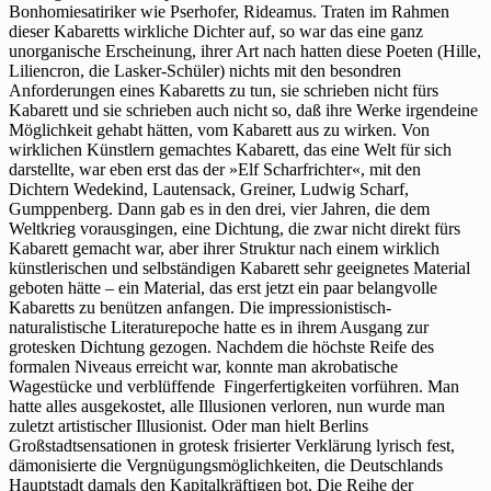
Kabarettdichter
Bonhomiesatiriker wie Pserhofer, Rideamus. Traten im Rahmen
und
dieser Kabaretts wirkliche Dichter auf, so war das eine ganz
Kabarettkomponiste
unorganische Erscheinung, ihrer Art nach hatten diese Poeten (Hille,
vor
Liliencron, die Lasker-Schüler) nichts mit den besondren
Anforderungen eines Kabaretts zu tun, sie schrieben nicht fürs
Kabarett und sie schrieben auch nicht so, daß ihre Werke irgendeine
Möglichkeit gehabt hätten, vom Kabarett aus zu wirken. Von
wirklichen Künstlern gemachtes Kabarett, das eine Welt für sich
darstellte, war eben erst das der »Elf Scharfrichter«, mit den
Dichtern Wedekind, Lautensack, Greiner, Ludwig Scharf,
Gumppenberg. Dann gab es in den drei, vier Jahren, die dem
Weltkrieg vorausgingen, eine Dichtung, die zwar nicht direkt fürs
Kabarett gemacht war, aber ihrer Struktur nach einem wirklich
künstlerischen und selbständigen Kabarett sehr geeignetes Material
geboten hätte – ein Material, das erst jetzt ein paar belangvolle
Kabaretts zu benützen anfangen. Die impressionistisch-
naturalistische Literaturepoche hatte es in ihrem Ausgang zur
grotesken Dichtung gezogen. Nachdem die höchste Reife des
formalen Niveaus erreicht war, konnte man akrobatische
Wagestücke und verblüffende Fingerfertigkeiten vorführen. Man
hatte alles ausgekostet, alle Illusionen verloren, nun wurde man
zuletzt artistischer Illusionist. Oder man hielt Berlins
Großstadtsensationen in grotesk frisierter Verklärung lyrisch fest,
dämonisierte die Vergnügungsmöglichkeiten, die Deutschlands
Hauptstadt damals den Kapitalkräftigen bot. Die Reihe der