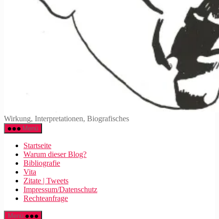
Walter
Wirkung, Interpretationen, Biografisches
Mehring
Menü
Startseite
Warum dieser Blog?
Bibliografie
Vita
Zitate | Tweets
Impressum/Datenschutz
Rechteanfrage
Menü