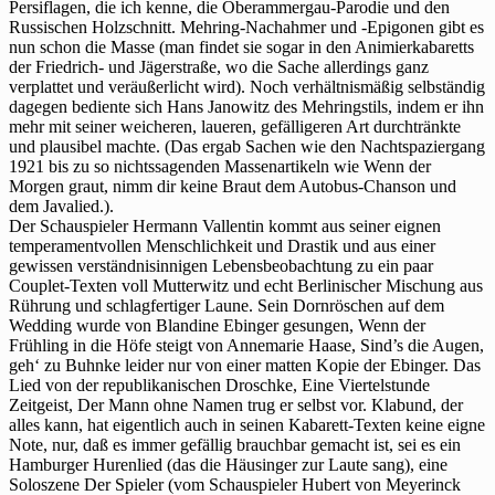
Persiflagen, die ich kenne, die Oberammergau-Parodie und den
Russischen Holzschnitt. Mehring-Nachahmer und -Epigonen gibt es
nun schon die Masse (man findet sie sogar in den Animierkabaretts
der Friedrich- und Jägerstraße, wo die Sache allerdings ganz
verplattet und veräußerlicht wird). Noch verhältnismäßig selbständig
dagegen bediente sich Hans Janowitz des Mehringstils, indem er ihn
mehr mit seiner weicheren, laueren, gefälligeren Art durchtränkte
und plausibel machte. (Das ergab Sachen wie den Nachtspaziergang
1921 bis zu so nichtssagenden Massenartikeln wie Wenn der
Morgen graut, nimm dir keine Braut dem Autobus-Chanson und
dem Javalied.).
Der Schauspieler Hermann Vallentin kommt aus seiner eignen
temperamentvollen Menschlichkeit und Drastik und aus einer
gewissen verständnisinnigen Lebensbeobachtung zu ein paar
Couplet-Texten voll Mutterwitz und echt Berlinischer Mischung aus
Rührung und schlagfertiger Laune. Sein Dornröschen auf dem
Wedding wurde von Blandine Ebinger gesungen, Wenn der
Frühling in die Höfe steigt von Annemarie Haase, Sind’s die Augen,
geh‘ zu Buhnke leider nur von einer matten Kopie der Ebinger. Das
Lied von der republikanischen Droschke, Eine Viertelstunde
Zeitgeist, Der Mann ohne Namen trug er selbst vor. Klabund, der
alles kann, hat eigentlich auch in seinen Kabarett-Texten keine eigne
Note, nur, daß es immer gefällig brauchbar gemacht ist, sei es ein
Hamburger Hurenlied (das die Häusinger zur Laute sang), eine
Soloszene Der Spieler (vom Schauspieler Hubert von Meyerinck