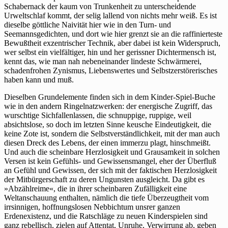
Schabernack der kaum von Trunkenheit zu unterscheidende
Urweltschlaf kommt, der selig lallend von nichts mehr weiß. Es ist
dieselbe göttliche Naivität hier wie in den Turn- und
Seemannsgedichten, und dort wie hier grenzt sie an die raffinierteste
Bewußtheit exzentrischer Technik, aber dabei ist kein Widerspruch,
wer selbst ein vielfältiger, hin und her gerissner Dichtermensch ist,
kennt das, wie man nah nebeneinander lindeste Schwärmerei,
schadenfrohen Zynismus, Liebenswertes und Selbstzerstörerisches
haben kann und muß.
Dieselben Grundelemente finden sich in dem Kinder-Spiel-Buche
wie in den andern Ringelnatzwerken: der energische Zugriff, das
wurschtige Sichfallenlassen, die schnuppige, ruppige, weil
absichtslose, so doch im letzten Sinne keusche Eindeutigkeit, die
keine Zote ist, sondern die Selbstverständlichkeit, mit der man auch
diesen Dreck des Lebens, der einen immerzu plagt, hinschmeißt.
Und auch die scheinbare Herzlosigkeit und Grausamkeit in solchen
Versen ist kein Gefühls- und Gewissensmangel, eher der Überfluß
an Gefühl und Gewissen, der sich mit der faktischen Herzlosigkeit
der Mitbürgerschaft zu deren Ungunsten ausgleicht. Da gibt es
»Abzählreime«, die in ihrer scheinbaren Zufälligkeit eine
Weltanschauung enthalten, nämlich die tiefe Überzeugtheit vom
irrsinnigen, hoffnungslosen Nebbichtum unsrer ganzen
Erdenexistenz, und die Ratschläge zu neuen Kinderspielen sind
ganz rebellisch, zielen auf Attentat, Unruhe, Verwirrung ab, geben