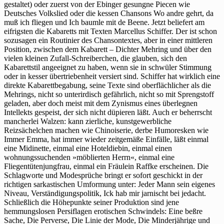
gestaltet) oder zuerst von der Ebinger gesungne Piecen wie
Deutsches Volkslied oder die kessen Chansons Wo andre gehrt, da
muß ich fliegen und Ich baumle mit de Beene. Jetzt beliefert am
eifrigsten die Kabaretts mit Texten Marcellus Schiffer. Der ist schon
sozusagen ein Routinier des Chansontextes, aber in einer mittleren
Position, zwischen dem Kabarett – Dichter Mehring und über den
vielen kleinen Zufall-Schreiberchen, die glauben, sich den
Kabarettstil angeeignet zu haben, wenn sie in schwüler Stimmung
oder in kesser übertriebenheit versiert sind. Schiffer hat wirklich eine
direkte Kabarettbegabung, seine Texte sind oberflächlicher als die
Mehrings, nicht so unterirdisch gefährlich, nicht so mit Sprengstoff
geladen, aber doch meist mit dem Zynismus eines überlegnen
Intellekts gespeist, der sich nicht düpieren läßt. Auch er beherrscht
mancherlei Walzen: kann zierliche, kunstgewerbliche
Reizsächelchen machen wie Chinoiserie, derbe Humoresken wie
Immer Emma, hat immer wieder zeitgemäße Einfälle, läßt einmal
eine Midinette, einmal eine Hoteldiebin, einmal einen
wohnungssuchenden »möblierten Herrn«, einmal eine
Fliegentütenjungfrau, einmal ein Fräulein Raffke erscheinen. Die
Schlagworte und Modesprüche bringt er sofort geschickt in der
richtigen sarkastischen Umformung unter: Jeder Mann sein eigenes
Niveau, Verständigungspolitik, Ick hab mir jarnischt bei jedacht.
Schließlich die Höhepunkte seiner Produktion sind jene
hemmungslosen Persiflagen erotischen Schwindels: Eine beßre
Sache, Die Perverse, Die Linie der Mode, Die Minderjährige und