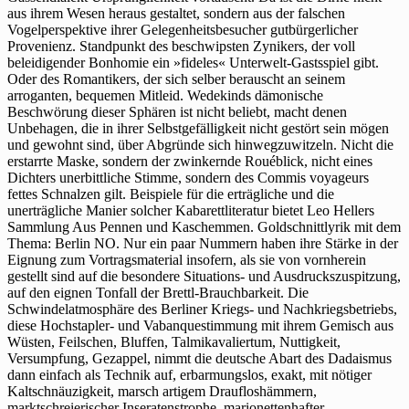
aus ihrem Wesen heraus gestaltet, sondern aus der falschen
Vogelperspektive ihrer Gelegenheitsbesucher gutbürgerlicher
Provenienz. Standpunkt des beschwipsten Zynikers, der voll
beleidigender Bonhomie ein »fideles« Unterwelt-Gastsspiel gibt.
Oder des Romantikers, der sich selber berauscht an seinem
arroganten, bequemen Mitleid. Wedekinds dämonische
Beschwörung dieser Sphären ist nicht beliebt, macht denen
Unbehagen, die in ihrer Selbstgefälligkeit nicht gestört sein mögen
und gewohnt sind, über Abgründe sich hinwegzuwitzeln. Nicht die
erstarrte Maske, sondern der zwinkernde Rouéblick, nicht eines
Dichters unerbittliche Stimme, sondern des Commis voyageurs
fettes Schnalzen gilt. Beispiele für die erträgliche und die
unerträgliche Manier solcher Kabarettliteratur bietet Leo Hellers
Sammlung Aus Pennen und Kaschemmen. Goldschnittlyrik mit dem
Thema: Berlin NO. Nur ein paar Nummern haben ihre Stärke in der
Eignung zum Vortragsmaterial insofern, als sie von vornherein
gestellt sind auf die besondere Situations- und Ausdruckszuspitzung,
auf den eignen Tonfall der Brettl-Brauchbarkeit. Die
Schwindelatmosphäre des Berliner Kriegs- und Nachkriegsbetriebs,
diese Hochstapler- und Vabanquestimmung mit ihrem Gemisch aus
Wüsten, Feilschen, Bluffen, Talmikavaliertum, Nuttigkeit,
Versumpfung, Gezappel, nimmt die deutsche Abart des Dadaismus
dann einfach als Technik auf, erbarmungslos, exakt, mit nötiger
Kaltschnäuzigkeit, marsch artigem Draufloshämmern,
marktschreierischer Inseratenstrophe, marionettenhafter