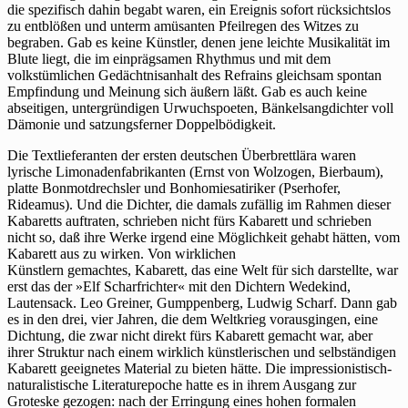
Kabarettdichtung
die spezifisch dahin begabt waren, ein Ereignis sofort rücksichtslos
zu entblößen und unterm amüsanten Pfeilregen des Witzes zu
begraben. Gab es keine Künstler, denen jene leichte Musikalität im
Blute liegt, die im einprägsamen Rhythmus und mit dem
volkstümlichen Gedächtnisanhalt des Refrains gleichsam spontan
Empfindung und Meinung sich äußern läßt. Gab es auch keine
abseitigen, untergründigen Urwuchspoeten, Bänkelsangdichter voll
Dämonie und satzungsferner Doppelbödigkeit.
Die Textlieferanten der ersten deutschen Überbrettlära waren
lyrische Limonadenfabrikanten (Ernst von Wolzogen, Bierbaum),
platte Bonmotdrechsler und Bonhomiesatiriker (Pserhofer,
Rideamus). Und die Dichter, die damals zufällig im Rahmen dieser
Kabaretts auftraten, schrieben nicht fürs Kabarett und schrieben
nicht so, daß ihre Werke irgend eine Möglichkeit gehabt hätten, vom
Kabarett aus zu wirken. Von wirklichen
Künstlern gemachtes, Kabarett, das eine Welt für sich darstellte, war
erst das der »Elf Scharfrichter« mit den Dichtern Wedekind,
Lautensack. Leo Greiner, Gumppenberg, Ludwig Scharf. Dann gab
es in den drei, vier Jahren, die dem Weltkrieg vorausgingen, eine
Dichtung, die zwar nicht direkt fürs Kabarett gemacht war, aber
ihrer Struktur nach einem wirklich künstlerischen und selbständigen
Kabarett geeignetes Material zu bieten hätte. Die impressionistisch-
naturalistische Literaturepoche hatte es in ihrem Ausgang zur
Groteske gezogen: nach der Erringung eines hohen formalen