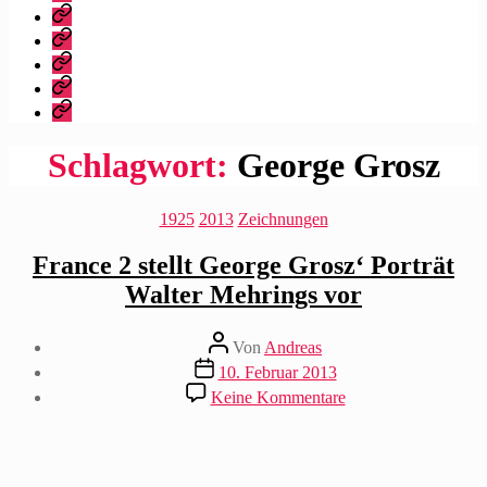
dieser
Bibliografie
Blog?
Vita
Zitate
|
Impressum/Datenschutz
Tweets
Rechteanfrage
Schlagwort:
George Grosz
Kategorien
1925
2013
Zeichnungen
France 2 stellt George Grosz‘ Porträt
Walter Mehrings vor
Beitragsautor
Von
Andreas
Beitragsdatum
10. Februar 2013
zu
Keine Kommentare
France
2
stellt
George