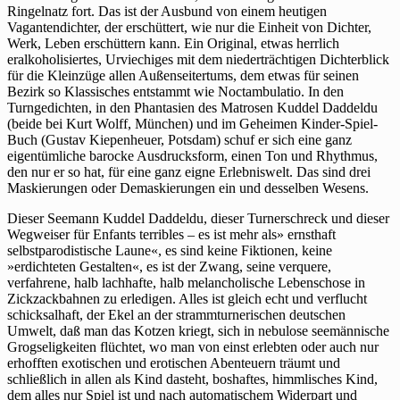
Ringelnatz fort. Das ist der Ausbund von einem heutigen
Vagantendichter, der erschüttert, wie nur die Einheit von Dichter,
Werk, Leben erschüttern kann. Ein Original, etwas herrlich
eralkoholisiertes, Urviechiges mit dem niederträchtigen Dichterblick
für die Kleinzüge allen Außenseitertums, dem etwas für seinen
Bezirk so Klassisches entstammt wie Noctambulatio. In den
Turngedichten, in den Phantasien des Matrosen Kuddel Daddeldu
(beide bei Kurt Wolff, München) und im Geheimen Kinder-Spiel-
Buch (Gustav Kiepenheuer, Potsdam) schuf er sich eine ganz
eigentümliche barocke Ausdrucksform, einen Ton und Rhythmus,
den nur er so hat, für eine ganz eigne Erlebniswelt. Das sind drei
Maskierungen oder Demaskierungen ein und desselben Wesens.
Dieser Seemann Kuddel Daddeldu, dieser Turnerschreck und dieser
Wegweiser für Enfants terribles – es ist mehr als» ernsthaft
selbstparodistische Laune«, es sind keine Fiktionen, keine
»erdichteten Gestalten«, es ist der Zwang, seine verquere,
verfahrene, halb lachhafte, halb melancholische Lebenschose in
Zickzackbahnen zu erledigen. Alles ist gleich echt und verflucht
schicksalhaft, der Ekel an der strammturnerischen deutschen
Umwelt, daß man das Kotzen kriegt, sich in nebulose seemännische
Grogseligkeiten flüchtet, wo man von einst erlebten oder auch nur
erhofften exotischen und erotischen Abenteuern träumt und
schließlich in allen als Kind dasteht, boshaftes, himmlisches Kind,
dem alles nur Spiel ist und nach automatischem Widerpart und