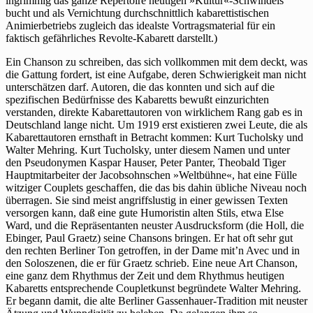
ingrimmig das ganze Repertoire heutigen »Kultur«-Schwindels
bucht und als Vernichtung durchschnittlich kabarettistischen
Animierbetriebs zugleich das idealste Vortragsmaterial für ein
faktisch gefährliches Revolte-Kabarett darstellt.)
Ein Chanson zu schreiben, das sich vollkommen mit dem deckt, was
die Gattung fordert, ist eine Aufgabe, deren Schwierigkeit man nicht
unterschätzen darf. Autoren, die das konnten und sich auf die
spezifischen Bedürfnisse des Kabaretts bewußt einzurichten
verstanden, direkte Kabarettautoren von wirklichem Rang gab es in
Deutschland lange nicht. Um 1919 erst existieren zwei Leute, die als
Kabarettautoren ernsthaft in Betracht kommen: Kurt Tucholsky und
Walter Mehring. Kurt Tucholsky, unter diesem Namen und unter
den Pseudonymen Kaspar Hauser, Peter Panter, Theobald Tiger
Hauptmitarbeiter der Jacobsohnschen »Weltbühne«, hat eine Fülle
witziger Couplets geschaffen, die das bis dahin übliche Niveau noch
überragen. Sie sind meist angriffslustig in einer gewissen Texten
versorgen kann, daß eine gute Humoristin alten Stils, etwa Else
Ward, und die Repräsentanten neuster Ausdrucksform (die Holl, die
Ebinger, Paul Graetz) seine Chansons bringen. Er hat oft sehr gut
den rechten Berliner Ton getroffen, in der Dame mit’n Avec und in
den Soloszenen, die er für Graetz schrieb. Eine neue Art Chanson,
eine ganz dem Rhythmus der Zeit und dem Rhythmus heutigen
Kabaretts entsprechende Coupletkunst begründete Walter Mehring.
Er begann damit, die alte Berliner Gassenhauer-Tradition mit neuster