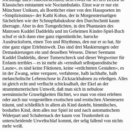
Klassisches entstammt wie Noctambulatio. Einst war er nur ein
Münchner Unikum, als Boetticher einer von den Hauspoeten im
»Simplizissimus« der Kathi Kobus, der in Morgensternartigen
Sächelchen wie der Schnupftabaksdose den Durchschnitt kaum
überragte. Aber in den Turngedichten, in den Phantasien des
Matrosen Kuddel Daddeldu und im Geheimen Kinder-Spiel-Buch
schuf er sich dann eine ganz eigentümliche, barocke
Ausdrucksform, einen Ton und Rhythmus, den nur er so hat, für
eine ganz eigne Erlebniswelt. Das sind drei Maskierungen oder
Demaskierungen ein und desselben Wesens. Dieser Seemann
Kuddel Daddeldu, dieser Turnerschreck und dieser Wegweiser für
Enfants terribles – es ist mehr als »ernsthaft selbstparodistische
Laune«, es sind keine Fiktionen, keine »erdichteten Gestalten«, es
ist der Zwang, seine verquere, verfahrene, halb lachhafte, halb
melancholische Lebenschose in Zickzackbahnen zu erledigen. Alles
ist gleich echt und verflucht schicksalhaft, der Ekel an der
strammturnerischen Umwelt, daß man sich in nebulose
seemännische Gruseligkeiten flüchtet, wo man von einst erlebten
oder auch nur vorgestellten exotischen und erotischen Abenteuern
träumt, und schließlich in allem als Kind dasteht, himmlisches,
boshaftes Kind, dem alles nur Spiel ist und nach automatischem
Widerpart und Schabernack der kaum von Trunkenheit zu
unterscheidende Urweltschlaf kommt, der selig fallend von nichts
mehr weiß.