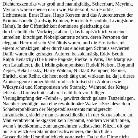
Dichterexzentriks war groß und mannigfaltig, Scheerbart, Meyrink,
Mynona waren ebenso darin wie Hardekopf, van Hoddis,
Lichtenstein, Ernst Blass, Hugo Kersten und das Autorenterzett der
Kriminalsonette (Ludwig Rubiner, Friedrich Eisenlohr, Livingstone
Hahn). In der Öffentlichkeit dominierte gleichzeitig das
durchschnittliche Vorkriegskabarett, das hauptsächlich von einer
unreellen, kitschigen Nobelpikanterie zehrte, deren Personen der
elegante Herr und sein Verhältnis waren, und die Erotisches mit
einem schmalzigen, aber durchaus eindeutigen Schmus servierten.
Dafür waren die gefragten Autoren beispielmäßig Eddy Beuth,
Ralph Benatzky (Die kleine Pagode, Piefke in Paris, Die Marquise
von Laualliere), die Lieblingskomponisten Rudolf Nelson, Bogumil
Zepler, Bela Laszky, Harry Waldau, Nicklaß-Kempner, Rebner,
Ehrlich, eine Reihe, die heut noch tätig und wirksam ist, da ja dieses
Amüsiergenre immer bleibt, und sich fortsetzt in Autoren wie
Wilczynski und Komponisten wie Stransky. Während des Kriegs
lebte das Durchschnittskabarett natürlich von billiger
Verunglimpfung der »Feinde«, gewürzt durch galante Tanzeinlagen.
Nachher benötigte man eine revolutionäre Walze. »Soziales« dem
Schieberpublikum der Neppetablissements mundgerecht
aufzutischen, siedelte man es ausschließlich in der Sexualsphäre an.
Man verabreicht Sektgästen kein Dynamit, sondern verhilft ihnen,
wenn’s hochkommt, zum angenehmen sadistischen Kitzel, oft gar
nur zur witzlosen Stammtischschweinerei, die durch den
Gassendialekt Ursprünglichkeit vortäuscht. Da ist die Dirne nicht