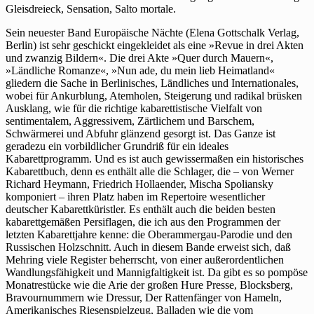
Gleisdreieck, Sensation, Salto mortale.
Sein neuester Band Europäische Nächte (Elena Gottschalk Verlag,
Berlin) ist sehr geschickt eingekleidet als eine »Revue in drei Akten
und zwanzig Bildern«. Die drei Akte »Quer durch Mauern«,
»Ländliche Romanze«, »Nun ade, du mein lieb Heimatland«
gliedern die Sache in Berlinisches, Ländliches und Internationales,
wobei für Ankurblung, Atemholen, Steigerung und radikal brüsken
Ausklang, wie für die richtige kabarettistische Vielfalt von
sentimentalem, Aggressivem, Zärtlichem und Barschem,
Schwärmerei und Abfuhr glänzend gesorgt ist. Das Ganze ist
geradezu ein vorbildlicher Grundriß für ein ideales
Kabarettprogramm. Und es ist auch gewissermaßen ein historisches
Kabarettbuch, denn es enthält alle die Schlager, die – von Werner
Richard Heymann, Friedrich Hollaender, Mischa Spoliansky
komponiert – ihren Platz haben im Repertoire wesentlicher
deutscher Kabarettküristler. Es enthält auch die beiden besten
kabarettgemäßen Persiflagen, die ich aus den Programmen der
letzten Kabarettjahre kenne: die Oberammergau-Parodie und den
Russischen Holzschnitt. Auch in diesem Bande erweist sich, daß
Mehring viele Register beherrscht, von einer außerordentlichen
Wandlungsfähigkeit und Mannigfaltigkeit ist. Da gibt es so pompöse
Monatrestücke wie die Arie der großen Hure Presse, Blocksberg,
Bravournummern wie Dressur, Der Rattenfänger von Hameln,
Amerikanisches Riesenspielzeug, Balladen wie die vom