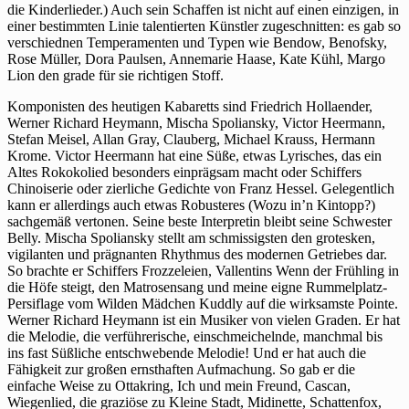
die Kinderlieder.) Auch sein Schaffen ist nicht auf einen einzigen, in
einer bestimmten Linie talentierten Künstler zugeschnitten: es gab so
verschiednen Temperamenten und Typen wie Bendow, Benofsky,
Rose Müller, Dora Paulsen, Annemarie Haase, Kate Kühl, Margo
Lion den grade für sie richtigen Stoff.
Komponisten des heutigen Kabaretts sind Friedrich Hollaender,
Werner Richard Heymann, Mischa Spoliansky, Victor Heermann,
Stefan Meisel, Allan Gray, Clauberg, Michael Krauss, Hermann
Krome. Victor Heermann hat eine Süße, etwas Lyrisches, das ein
Altes Rokokolied besonders einprägsam macht oder Schiffers
Chinoiserie oder zierliche Gedichte von Franz Hessel. Gelegentlich
kann er allerdings auch etwas Robusteres (Wozu in’n Kintopp?)
sachgemäß vertonen. Seine beste Interpretin bleibt seine Schwester
Belly. Mischa Spoliansky stellt am schmissigsten den grotesken,
vigilanten und prägnanten Rhythmus des modernen Getriebes dar.
So brachte er Schiffers Frozzeleien, Vallentins Wenn der Frühling in
die Höfe steigt, den Matrosensang und meine eigne Rummelplatz-
Persiflage vom Wilden Mädchen Kuddly auf die wirksamste Pointe.
Werner Richard Heymann ist ein Musiker von vielen Graden. Er hat
die Melodie, die verführerische, einschmeichelnde, manchmal bis
ins fast Süßliche entschwebende Melodie! Und er hat auch die
Fähigkeit zur großen ernsthaften Aufmachung. So gab er die
einfache Weise zu Ottakring, Ich und mein Freund, Cascan,
Wiegenlied, die graziöse zu Kleine Stadt, Midinette, Schattenfox,