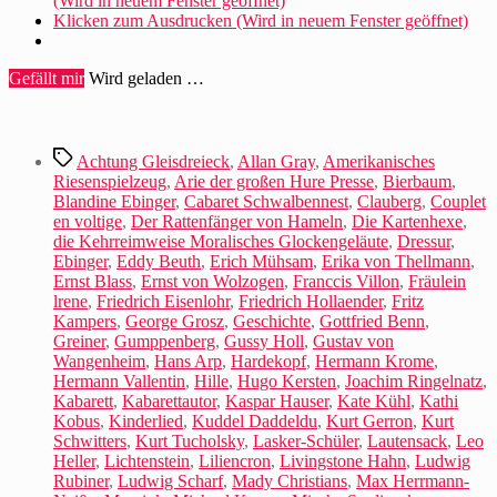
(Wird in neuem Fenster geöffnet)
Klicken zum Ausdrucken (Wird in neuem Fenster geöffnet)
Gefällt mir
Wird geladen …
Schlagwörter
Achtung Gleisdreieck
,
Allan Gray
,
Amerikanisches
Riesenspielzeug
,
Arie der großen Hure Presse
,
Bierbaum
,
Blandine Ebinger
,
Cabaret Schwalbennest
,
Clauberg
,
Couplet
en voltige
,
Der Rattenfänger von Hameln
,
Die Kartenhexe
,
die Kehrreimweise Moralisches Glockengeläute
,
Dressur
,
Ebinger
,
Eddy Beuth
,
Erich Mühsam
,
Erika von Thellmann
,
Ernst Blass
,
Ernst von Wolzogen
,
Franccis Villon
,
Fräulein
lrene
,
Friedrich Eisenlohr
,
Friedrich Hollaender
,
Fritz
Kampers
,
George Grosz
,
Geschichte
,
Gottfried Benn
,
Greiner
,
Gumppenberg
,
Gussy Holl
,
Gustav von
Wangenheim
,
Hans Arp
,
Hardekopf
,
Hermann Krome
,
Hermann Vallentin
,
Hille
,
Hugo Kersten
,
Joachim Ringelnatz
,
Kabarett
,
Kabarettautor
,
Kaspar Hauser
,
Kate Kühl
,
Kathi
Kobus
,
Kinderlied
,
Kuddel Daddeldu
,
Kurt Gerron
,
Kurt
Schwitters
,
Kurt Tucholsky
,
Lasker-Schüler
,
Lautensack
,
Leo
Heller
,
Lichtenstein
,
Liliencron
,
Livingstone Hahn
,
Ludwig
Rubiner
,
Ludwig Scharf
,
Mady Christians
,
Max Herrmann-