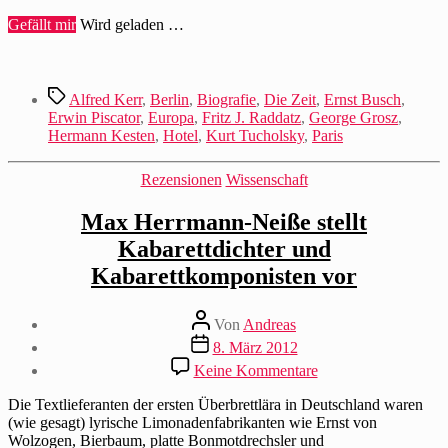
Gefällt mir
Wird geladen …
Schlagwörter
Alfred Kerr
,
Berlin
,
Biografie
,
Die Zeit
,
Ernst Busch
,
Erwin Piscator
,
Europa
,
Fritz J. Raddatz
,
George Grosz
,
Hermann Kesten
,
Hotel
,
Kurt Tucholsky
,
Paris
Kategorien
Rezensionen
Wissenschaft
Max Herrmann-Neiße stellt
Kabarettdichter und
Kabarettkomponisten vor
Beitragsautor
Von
Andreas
Beitragsdatum
8. März 2012
zu
Keine Kommentare
Max
Herrmann-
Die Textlieferanten der ersten Überbrettlära in Deutschland waren
Neiße
(wie gesagt) lyrische Limonadenfabrikanten wie Ernst von
stellt
Wolzogen, Bierbaum, platte Bonmotdrechsler und