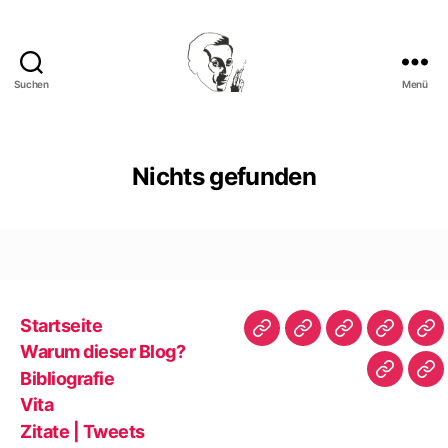
Suchen
Menü
Walter
Mehring
Nichts gefunden
Startseite
Startseite
Warum
Bibliografie
Vita
Zit
Warum dieser Blog?
dieser
|
Bibliografie
Impres
Re
Blog?
Tw
Vita
Zitate | Tweets