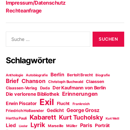
Impressum/Datenschutz
Rechteanfrage
Suche
nach:
Schlagwörter
Berlin
Bertolt Brecht
Anthologie
Autobiografie
Biografie
Brief
Chanson
Claassen
Christoph Buchwald
Der Kaufmann von Berlin
Claassen-Verlag
Dada
Erinnerungen
Die verlorene Bibliothek
Exil
Erwin Piscator
Flucht
Frankreich
George Grosz
Gedicht
Friedrich Hollaender
Kabarett
Kurt Tucholsky
Hertha Pauli
Kurt Weill
Lyrik
Paris
Lied
Porträt
Marseille
Müller
Lieder